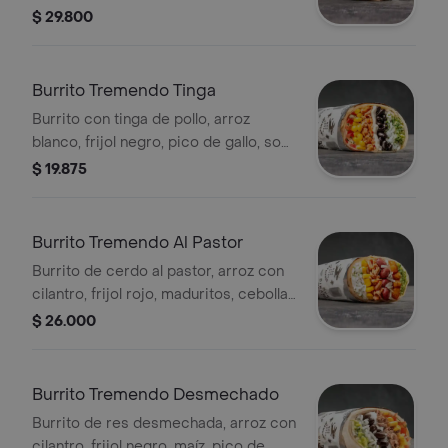
$ 29.800
Burrito Tremendo Tinga
Burrito con tinga de pollo, arroz
blanco, frijol negro, pico de gallo, sour
cream, maíz y guacamole. picante
$ 19.875
bajo
Burrito Tremendo Al Pastor
Burrito de cerdo al pastor, arroz con
cilantro, frijol rojo, maduritos, cebolla
fresca, guacamole y maíz. picante
$ 26.000
bajo
Burrito Tremendo Desmechado
Burrito de res desmechada, arroz con
cilantro, frijol negro, maíz, pico de