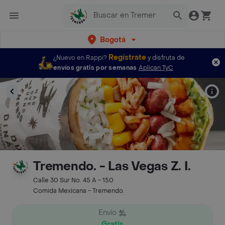
Bogotá
Regístrate
¿Nuevo en Rappi?
y disfruta de
envíos gratis por semanas
Aplican TyC
Tremendo. - Las Vegas Z. I.
Calle 30 Sur No. 45 A - 150
Comida Mexicana - Tremendo.
Envío
Gratis