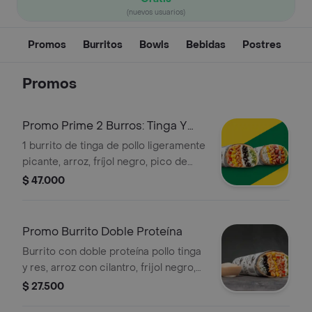
(nuevos usuarios)
Promos
Burritos
Bowls
Bebidas
Postres
Promos
Promo Prime 2 Burros: Tinga Y
Pastor
1 burrito de tinga de pollo ligeramente
picante, arroz, fríjol negro, pico de
gallo, sour cream, maíz tierno,
$ 47.000
guacamole + 1 burrito de cerdo al
pastor, arroz con cilantro, frijol rojo,
maduritos, cebolla fresca, guacamole
Promo Burrito Doble Proteína
y maíz. picante bajo
Burrito con doble proteína pollo tinga
y res, arroz con cilantro, frijol negro,
maíz, pico de gallo, sour cream y
$ 27.500
guacamole. picante bajo.