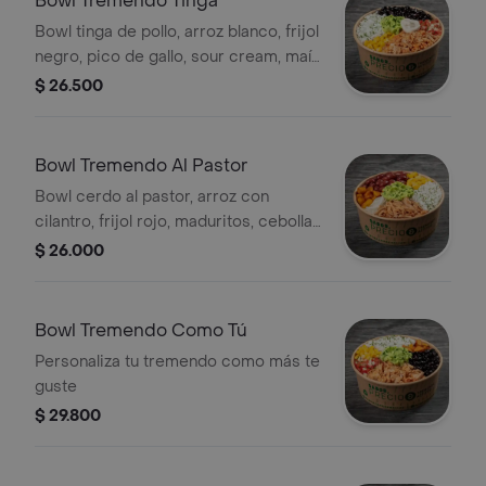
Bowl Tremendo Tinga
Bowl tinga de pollo, arroz blanco, frijol
negro, pico de gallo, sour cream, maíz
y guacamole. picante bajo
$ 26.500
Bowl Tremendo Al Pastor
Bowl cerdo al pastor, arroz con
cilantro, frijol rojo, maduritos, cebolla
fresca, guacamole y maíz. picante
$ 26.000
bajo
Bowl Tremendo Como Tú
Personaliza tu tremendo como más te
guste
$ 29.800