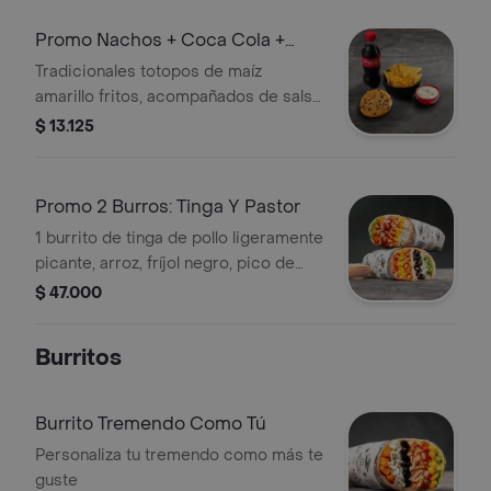
Promo Nachos + Coca Cola +
Galleta
Tradicionales totopos de maíz
amarillo fritos, acompañados de salsa
tremendo, coca cola de 250 ml y
$ 13.125
galleta chips de chocolate
Promo 2 Burros: Tinga Y Pastor
1 burrito de tinga de pollo ligeramente
picante, arroz, fríjol negro, pico de
gallo, sour cream, maíz tierno,
$ 47.000
guacamole + 1 burrito de cerdo al
pastor, arroz con cilantro, frijol rojo,
Burritos
maduritos, cebolla fresca, guacamole
y maíz. picante bajo.
Burrito Tremendo Como Tú
Personaliza tu tremendo como más te
guste