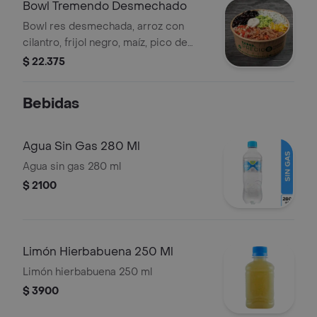
Bowl Tremendo Desmechado
Bowl res desmechada, arroz con
cilantro, frijol negro, maíz, pico de
gallo, sour cream y guacamole. sin
$ 22.375
picante
Bebidas
Agua Sin Gas 280 Ml
Agua sin gas 280 ml
$ 2100
Limón Hierbabuena 250 Ml
Limón hierbabuena 250 ml
$ 3900