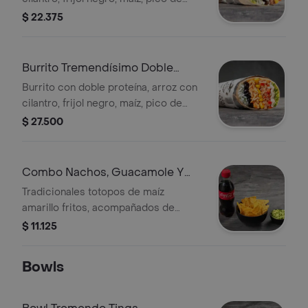
gallo, sour cream y guacamole. sin
$ 22.375
picante
Burrito Tremendísimo Doble
Carne
Burrito con doble proteína, arroz con
cilantro, frijol negro, maíz, pico de
gallo, sour cream y guacamole.
$ 27.500
picante bajo
Combo Nachos, Guacamole Y
Gaseosa
Tradicionales totopos de maíz
amarillo fritos, acompañados de
guacamole y gaseosa de 250ml a
$ 11.125
elección
Bowls