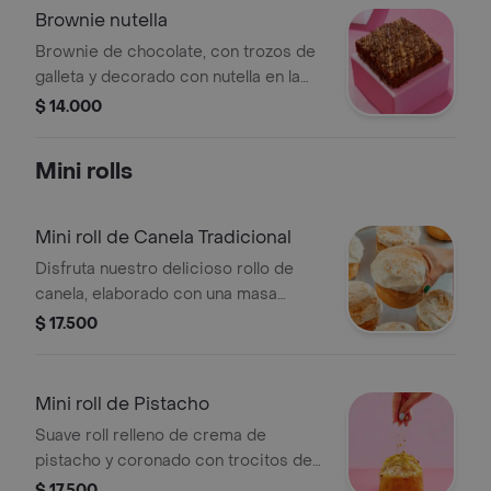
Brownie nutella
Brownie de chocolate, con trozos de
galleta y decorado con nutella en la
parte superior. un antojo irresistible
$ 14.000
que combina lo crocante y lo
cremoso en cada bocado.
Mini rolls
Mini roll de Canela Tradicional
Disfruta nuestro delicioso rollo de
canela, elaborado con una masa
suave y esponjosa, sin relleno, pero la
$ 17.500
experiencia se completa con una
cobertura cremosa de cheesecake,
dulce, ligera y con ese toque especial
Mini roll de Pistacho
que lo convierte en un antojo único.
Suave roll relleno de crema de
pistacho y coronado con trocitos de
nuez verde que realzan su sabor
$ 17.500