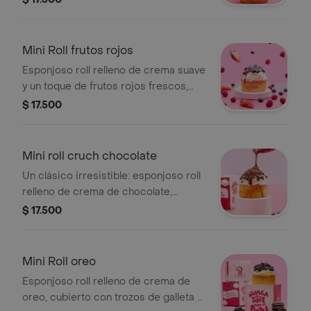
único
Mini Roll frutos rojos
Esponjoso roll relleno de crema suave
y un toque de frutos rojos frescos,
con el balance perfecto entre dulzura
$ 17.500
y acidez
Mini roll cruch chocolate
Un clásico irresistible: esponjoso roll
relleno de crema de chocolate,
bañado en glaseado y coronado con
$ 17.500
un crujiente topping que lo hace aún
más adictivo.
Mini Roll oreo
Esponjoso roll relleno de crema de
oreo, cubierto con trozos de galleta y