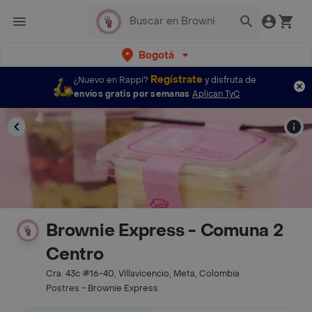
Bogotá
Regístrate
¿Nuevo en Rappi?
y disfruta de
envíos gratis por semanas
Aplican TyC
Brownie Express - Comuna 2
Centro
Cra. 43c #16-40, Villavicencio, Meta, Colombia
Postres - Brownie Express