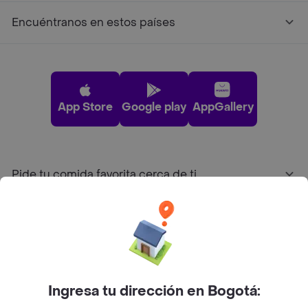
Encuéntranos en estos países
App Store
Google play
AppGallery
Pide tu comida favorita cerca de ti
Categorías
Únete a Rappi
Ingresa tu dirección en Bogotá:
Sobre Rappi