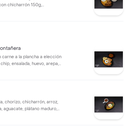
z con chicharrón 150g,
 casero, maduritos, arepa,
ebida a elección de 9 onz.
ontañera
 carne a la plancha a elección
 chip, ensalada, huevo, arepa,
oles .
, chorizo, chicharrón, arroz,
a, aguacate, plátano maduro,
 tomate y cebolla, lechuga y