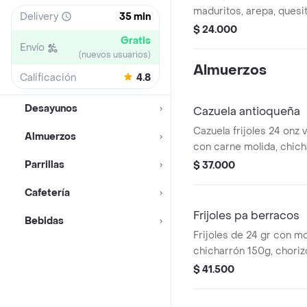
maduritos, arepa, quesi
Delivery
35 min
onzas a elegir.
$ 24.000
Gratis
Envío
(nuevos usuarios)
Almuerzos
Calificación
4.8
Desayunos
Cazuela antioqueña
Cazuela frijoles 24 onz 
Almuerzos
con carne molida, chich
maduros, pico de gallo, 
Parrillas
$ 37.000
arepa.
Cafetería
Frijoles pa berracos
Bebidas
Frijoles de 24 gr con mo
chicharrón 150g, choriz
maduro, carne molida, pi
$ 41.500
aguacate y huevo, arroz.