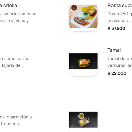
 criolla
Posta sud
alsa criolla a base
Posta 250 gr
arroz, yuca y
ensalada pi
omate cebolla y
del dia.
$ 37.500
Tamal
o típico, carne
Tamal de cer
 tajada de
verduras, a
cinado y hogao.
$ 22.000
apa, guarnición a
a francesa,
huga, maicitos,