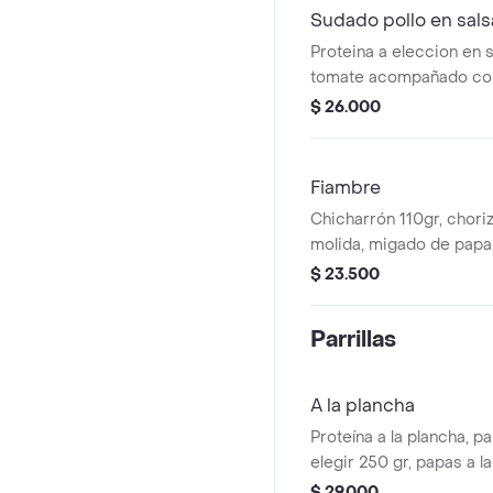
Sudado pollo en salsa
Proteina a eleccion en s
tomate acompañado con 
papa, arepa, ensalada t
$ 26.000
lechuga, sopa.
Fiambre
Chicharrón 110gr, choriz
molida, migado de papa,
maduro, arroz, huevo co
$ 23.500
Parrillas
A la plancha
Proteína a la plancha, p
elegir 250 gr, papas a l
ensalada de la casa (lec
$ 29.000