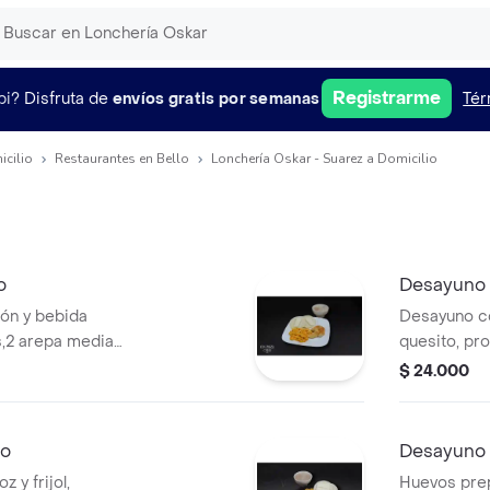
Registrarme
pi?
Disfruta de
envíos gratis por semanas
Tér
icilio
Restaurantes en Bello
Lonchería Oskar - Suarez a Domicilio
o
Desayuno 
ón y bebida
Desayuno co
as,2 arepa media
quesito, pro
oz.
$ 24.000
do
Desayuno 
 y frijol,
Huevos prep