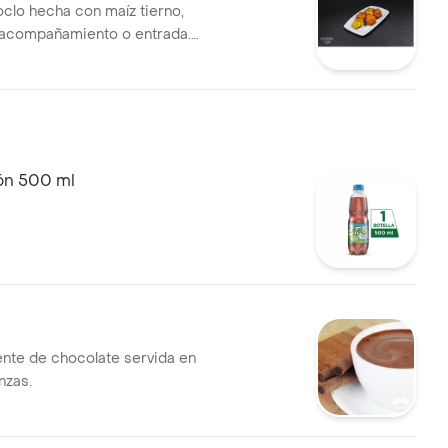
oclo hecha con maíz tierno,
 acompañamiento o entrada.
 en porciones individuales.
món 500 ml
ente de chocolate servida en
nzas.