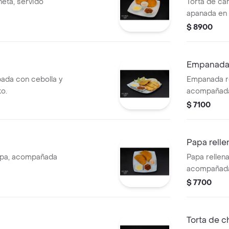
neta, servido
Torta de ca
apanada en
tortillas, sal
$ 8900
Empanada 
ada con cebolla y
Empanada re
o.
acompañada 
$ 7100
Papa relle
apa, acompañada
Papa rellen
acompañada 
$ 7700
Torta de c