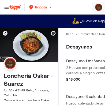
Bogotá
¿Nuevo en Rap
Rappi
Restaurantes a Dom
Desayunos
Desayuno 1 mañaner
2 Huevos con preparaci
caliente a elegir 9 onz
Lonchería Oskar -
tela, quesito.
$ 18.000
Suarez
Av. 50a #51-79, Bello, Antioquia,
Colombia
Desayuno 3 calenta
Comida Típica - Lonchería Oskar
Huevo, calentado de arroz