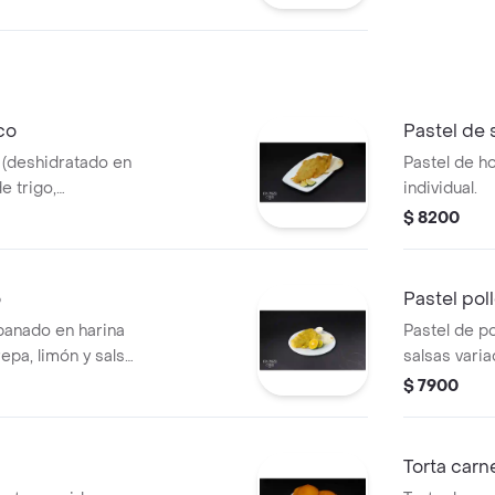
, aderezo).
co
Pastel de 
 (deshidratado en
Pastel de ho
e trigo,
individual.
limón. .
$ 8200
o
Pastel pol
panado en harina
Pastel de p
pa, limón y salsa
salsas varia
$ 7900
Torta car