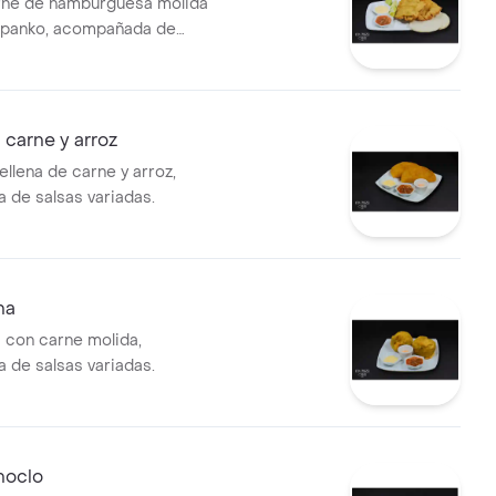
rne de hamburguesa molida
 panko, acompañada de
sa y limón.
carne y arroz
llena de carne y arroz,
de salsas variadas.
na
a con carne molida,
de salsas variadas.
hoclo