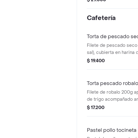
tomate cherry, aguacate
Cafetería
Torta de pescado se
Filete de pescado seco
sal), cubierta en harina d
acompañado de arepa y 
$ 19.400
Torta pescado robal
Filete de robalo 200g a
de trigo acompañado are
blanca.
$ 17.200
Pastel pollo tocineta