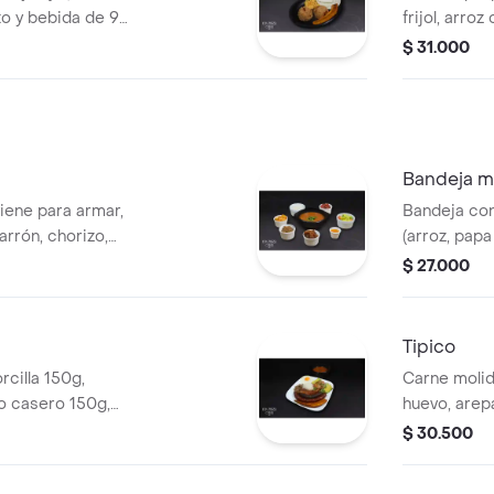
to y bebida de 9
frijol, arro
chorizo130g
$ 31.000
quesito y b
Bandeja m
viene para armar,
Bandeja con
arrón, chorizo,
(arroz, papa
arroz y aguacate,
maduro), frij
$ 27.000
Tipico
rcilla 150g,
Carne molida
o casero 150g,
huevo, arep
co de gallo,
ensalada de
$ 30.500
frijoles.