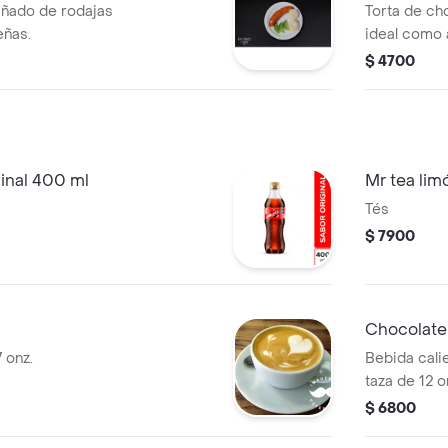
ñado de rodajas
Torta de ch
eñas.
ideal como
Se presenta
$ 4700
inal 400 ml
Mr tea li
Tés
$ 7900
Chocolate
 onz.
Bebida cali
taza de 12 o
$ 6800