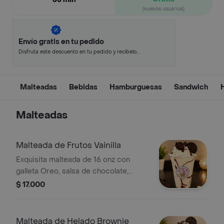
(nuevos usuarios)
Envío gratis en tu pedido
Disfruta este descuento en tu pedido y recíbelo
en minutos.
Malteadas
Bebidas
Hamburguesas
Sandwich
Malteadas
Malteada de Frutos Vainilla
Exquisita malteada de 16 onz con
galleta Oreo, salsa de chocolate,
leche, helado de vainilla y crema
$ 17.000
chantilly.
Malteada de Helado Brownie