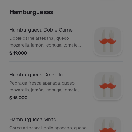
Hamburguesas
Hamburguesa Doble Carne
Doble carne artesanal, queso
mozarella, jamón, lechuga, tomate,
cebolla, salsa BBQ y papas a la
$ 19.000
francesa.
Hamburguesa De Pollo
Pechuga fresca apanada, queso
mozarella, jamón, lechuga, tomate,
cebolla, salsa BBQ y papas a la
$ 15.000
francesa.
Hamburguesa Mixtq
Carne artesanal, pollo apanado, queso