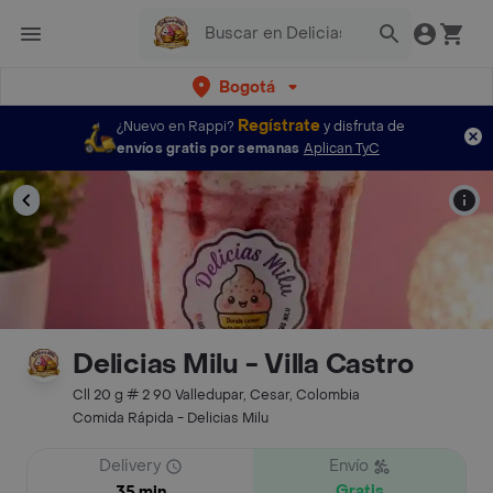
Bogotá
Regístrate
¿Nuevo en Rappi?
y disfruta de
envíos gratis por semanas
Aplican TyC
Delicias Milu - Villa Castro
Cll 20 g # 2 90 Valledupar, Cesar, Colombia
Comida Rápida - Delicias Milu
Delivery
Envío
Gratis
35 min