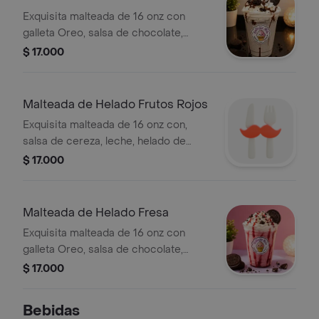
Exquisita malteada de 16 onz con
galleta Oreo, salsa de chocolate,
leche, helado de brownie y crema
$ 17.000
chantilly.
Malteada de Helado Frutos Rojos
Exquisita malteada de 16 onz con,
salsa de cereza, leche, helado de
frutos rojos y crema chantilly.
$ 17.000
Malteada de Helado Fresa
Exquisita malteada de 16 onz con
galleta Oreo, salsa de chocolate,
leche, helado de fresa y crema
$ 17.000
chantilly.
Bebidas