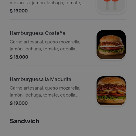
mozarella, jamón, lechuga, tomate,
cebolla, salsa BBQ y papas a la
$ 19.000
francesa.
Hamburguesa Costeña
Carne artesanal, queso mozarella,
jamón, lechuga, tomate, cebolla
caramelizada, huevo, salsas de la casa
$ 18.000
y papas a la francesa.
Hamburguesa la Madurita
Carne artesanal, queso mozarella,
jamón, lechuga, tomate, cebolla
caramelizada, tajada de plátano
$ 19.000
amarillo, salsa BBQ y papas a la
francesa.
Sandwich