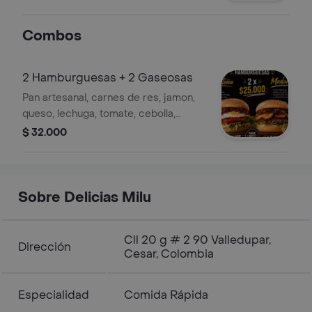
Combos
2 Hamburguesas + 2 Gaseosas
Pan artesanal, carnes de res, jamon,
queso, lechuga, tomate, cebolla,
salsas de la casa, huevo o platano
$ 32.000
madurito
Sobre Delicias Milu
Cll 20 g # 2 90 Valledupar,
Dirección
Cesar, Colombia
Especialidad
Comida Rápida