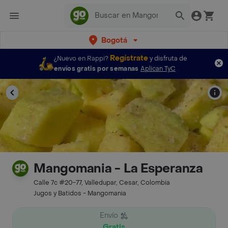
Bogotá
Regístrate
¿Nuevo en Rappi?
y disfruta de
envíos gratis por semanas
Aplican TyC
Mangomania - La Esperanza
Calle 7c #20-77, Valledupar, Cesar, Colombia
Jugos y Batidos - Mangomania
Envío
Gratis