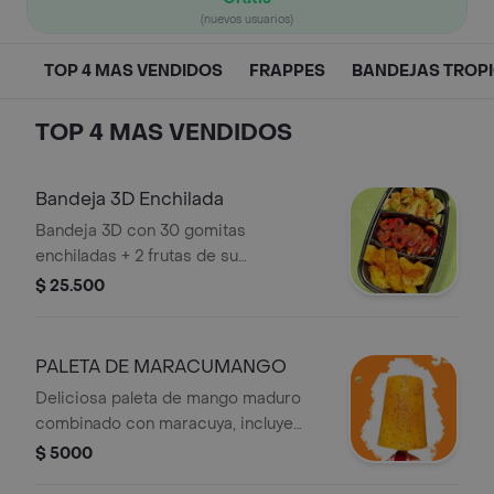
(nuevos usuarios)
TOP 4 MAS VENDIDOS
FRAPPES
BANDEJAS TROP
TOP 4 MAS VENDIDOS
Bandeja 3D Enchilada
Bandeja 3D con 30 gomitas
enchiladas + 2 frutas de su
preferencia. Incluye limon y tajin. (Si
$ 25.500
deseas alguna modificacion, nos deja
escrito en observaciones)
PALETA DE MARACUMANGO
Deliciosa paleta de mango maduro
combinado con maracuya, incluye
salpimienta y Tajin.
$ 5000