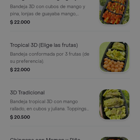
piña.
Bandeja 3D con cubos de mango y
pina, lonjas de guayaba mango,
acompanada de tajin y chIlanga
$ 22.000
(IGUAL A LA IMAGEN)
Tropical 3D (Elige las frutas)
Bandeja conformada por 3 frutas (de
su preferencia).
$ 22.000
3D Tradicional
Bandeja tropical 3D con mango
rallado, en cubos y juliana. Toppings
de sal-pimienta
$ 20.500