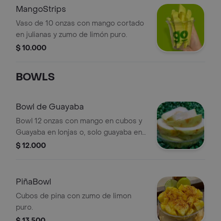
MangoStrips
Vaso de 10 onzas con mango cortado
en julianas y zumo de limón puro.
$ 10.000
BOWLS
Bowl de Guayaba
Bowl 12 onzas con mango en cubos y
Guayaba en lonjas o, solo guayaba en
lonjas. DEBE ELEGIR.
$ 12.000
PiñaBowl
Cubos de pina con zumo de limon
puro.
$ 13.500