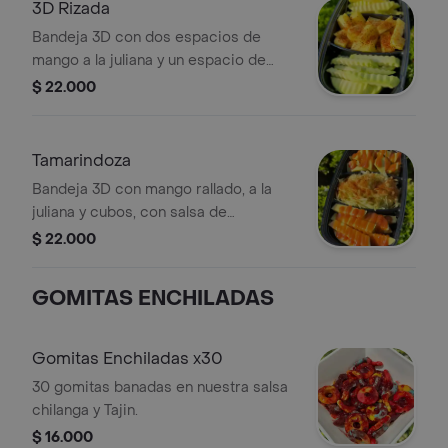
3D Rizada
Bandeja 3D con dos espacios de
mango a la juliana y un espacio de
piña en cubos (si desea cambiar la
$ 22.000
piña por alguna otra fruta, escribalo
en las OBERVACIONES)
Tamarindoza
Bandeja 3D con mango rallado, a la
juliana y cubos, con salsa de
tamarindo y tajin (IGUAL A LA
$ 22.000
IMAGEN)
GOMITAS ENCHILADAS
Gomitas Enchiladas x30
30 gomitas banadas en nuestra salsa
chilanga y Tajin.
$ 16.000