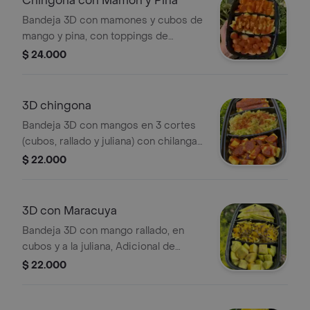
Chingona con Mamon y Piña
Bandeja 3D con mamones y cubos de
mango y pina, con toppings de
Chilanga y tajin
$ 24.000
3D chingona
Bandeja 3D con mangos en 3 cortes
(cubos, rallado y juliana) con chilanga y
tajin (IGUAL A LA IMAGEN).
$ 22.000
3D con Maracuya
Bandeja 3D con mango rallado, en
cubos y a la juliana, Adicional de
maracuya y sal-pimienta (IGUAL A LA
$ 22.000
IMAGEN)