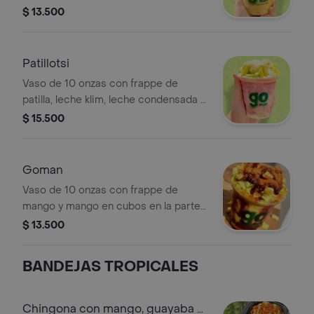
mango en cubos en la parte superior
$ 13.500
Patillotsi
Vaso de 10 onzas con frappe de
patilla, leche klim, leche condensada y
mango en cubos. (IGUAL A LA
$ 15.500
IMAGEN)
Goman
Vaso de 10 onzas con frappe de
mango y mango en cubos en la parte
superior
$ 13.500
BANDEJAS TROPICALES
Chingona con mango, guayaba y