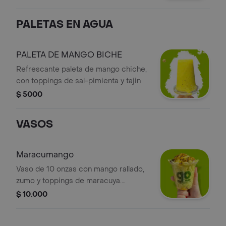
PALETAS EN AGUA
PALETA DE MANGO BICHE
Refrescante paleta de mango chiche,
con toppings de sal-pimienta y tajin
$ 5000
VASOS
Maracumango
Vaso de 10 onzas con mango rallado,
zumo y toppings de maracuya.
Agregale el toppings que desees.
$ 10.000