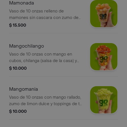
Mamonada
Vaso de 10 onzas relleno de
mamones sin cascara con zumo de
limon puro.
$ 15.500
Mangochilango
Vaso de 10 onzas con mango en
cubos, chilanga (salsa de la casa) y
zumo de limon puro.
$ 10.000
Mangomania
Vaso de 10 onzas con mango rallado,
zumo de limon dulce y toppings de tu
preferencia.
$ 10.000