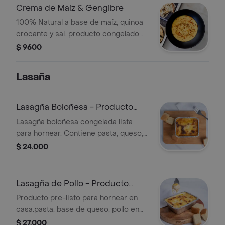
Crema de Maíz & Gengibre
100% Natural a base de maíz, quinoa
crocante y sal. producto congelado
para calentar-servir.
$ 9600
Lasaña
Lasagña Boloñesa - Producto
Congelado
Lasagña boloñesa congelada lista
para hornear. Contiene pasta, queso,
carne en salsa boloñesa y pan
$ 24.000
focaccia. Horneada con queso
parmesano.
Lasagña de Pollo - Producto
Congelado
Producto pre-listo para hornear en
casa.pasta, base de queso, pollo en
salsa bechamel,acompañada de pan
$ 27.000