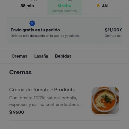
Gratis
3.8
35 min
(nuevos usuarios)
Envío gratis en tu pedido
$11,100 Off 
Disfruta este descuento en tu pedido y recíbelo
Disfruta este de
en minutos.
en minutos.
Cremas
Lasaña
Bebidas
Cremas
Crema de Tomate - Producto
Congelado
Con tomate 100% natural, cebolla,
especias y sal. no contiene lácteos.
viene acompañada con queso
$ 9600
parmesano. producto congelado para
calentar-servir.