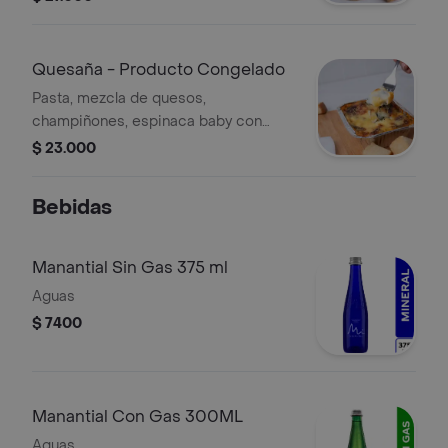
focaccia.
Quesaña - Producto Congelado
Pasta, mezcla de quesos,
champiñones, espinaca baby con
salsa napolitana, acompañada de pan
$ 23.000
focaccia y ensalada fresca, producto
congelado.
Bebidas
Manantial Sin Gas 375 ml
Aguas
$ 7400
Manantial Con Gas 300ML
Aguas