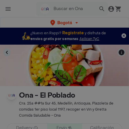
Bogotá
Regístrate
¿Nuevo en Rappi?
y disfruta de
envíos gratis por semanas
Aplican TyC
Ona - El Poblado
Cra. 25a ##1a Sur 45, Medellín, Antioquia, Plazoleta de
comidas 1er piso local 1197, recoger en Vin y Gretta
Comida Saludable - Ona
Delivery
Envío
Calificación