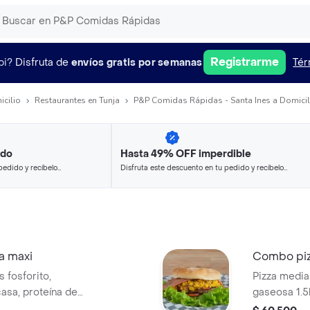
Registrarme
pi?
Disfruta de
envíos gratis por semanas
Tér
icilio
Restaurantes en Tunja
P&P Comidas Rápidas - Santa Ines a Domicil
ido
Hasta 49% OFF imperdible
pedido y recíbelo
Disfruta este descuento en tu pedido y recíbelo
en minutos.
 maxi
Combo piz
fosforito,
Pizza media
eína de
gaseosa 1.5
a elegir + bebida