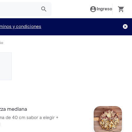
Ingreso
minos y condiciones
io
za mediana
na de 40 cm sabor a elegir +
l