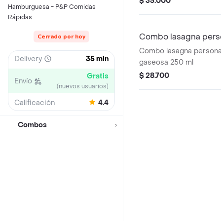
$ 35.000
Hamburguesa - P&P Comidas
250 ml
Rápidas
Combo lasagna pers
Cerrado por hoy
Combo lasagna personal
Delivery
35 min
gaseosa 250 ml
$ 28.700
Gratis
Envío
(nuevos usuarios)
Calificación
4.4
Combos