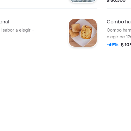
$ 60.500
onal
Combo ham
 sabor a elegir +
Combo hambu
elegir de 1
fosforito, c
-49%
$ 10
papas a la 