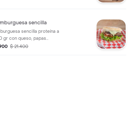
burguesa sencilla
rguesa sencilla proteína a
20 gr con queso, papas
ebolla, ensalada de la casa +
.900
$ 21.400
francesa + gaseosa 250 ml