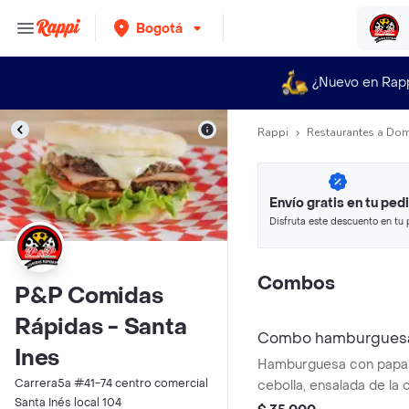
Bogotá
¿Nuevo en Rap
Rappi
Restaurantes a Dom
Envío gratis en tu ped
Disfruta este descuento en tu 
en minutos.
Combos
P&P Comidas
Rápidas - Santa
Combo hamburguesa
Ines
Hamburguesa con papas 
Carrera5a #41-74 centro comercial
cebolla, ensalada de la casa, prot
Santa Inés local 104
120 gr y 5 ingredientes 