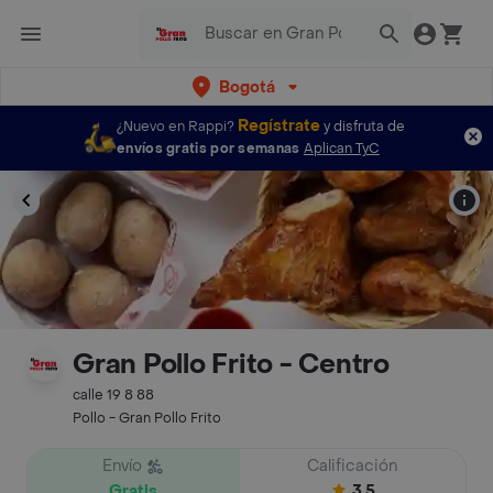
Bogotá
Regístrate
¿Nuevo en Rappi?
y disfruta de
envíos gratis por semanas
Aplican TyC
Gran Pollo Frito - Centro
calle 19 8 88
Pollo - Gran Pollo Frito
Envío
Calificación
Gratis
3.5