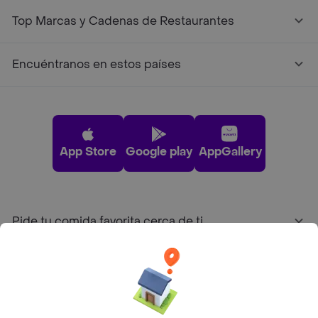
Top Marcas y Cadenas de Restaurantes
Encuéntranos en estos países
App Store
Google play
AppGallery
Pide tu comida favorita cerca de ti
Categorías
Únete a Rappi