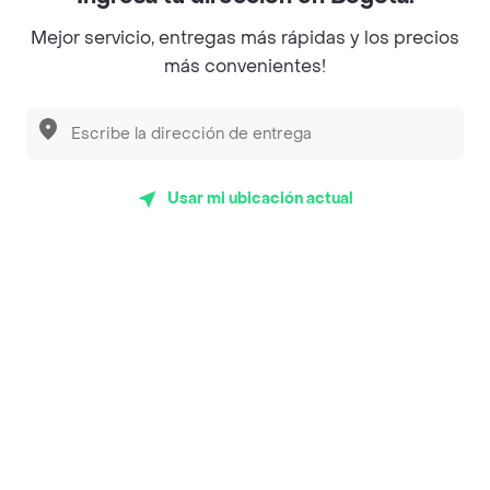
Magnifique
Mejor servicio, entregas más rápidas y los precios
Empanaditas de Pipian - Empanadas
más convenientes!
Desayunadero de la 42
Luisa Postres
Sopitas y Frijoladas
Usar mi ubicación actual
Subway
Top Marcas y Cadenas de Restaurantes
Encuéntranos en estos países