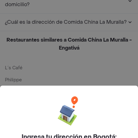
domicilio?
¿Cuál es la dirección de Comida China La Muralla?
Restaurantes similares a Comida China La Muralla -
Engativá
L´s Café
Philippe
Baskin Robbins
La Cesta
Mercari - Postres
Myriam Camhi Co
Ingresa tu dirección en Bogotá: