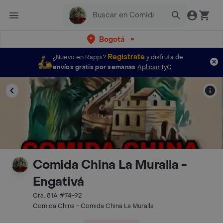
Bogotá
Regístrate
¿Nuevo en Rappi?
y disfruta de
envíos gratis por semanas
Aplican TyC
Comida China La Muralla -
Engativá
Cra. 81A #74-92
Comida China - Comida China La Muralla