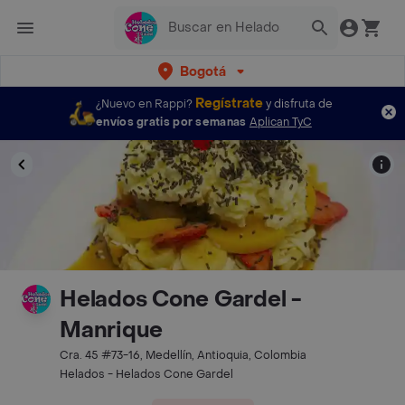
Bogotá
Regístrate
¿Nuevo en Rappi?
y disfruta de
envíos gratis por semanas
Aplican TyC
Helados Cone Gardel -
Manrique
Cra. 45 #73-16, Medellín, Antioquia, Colombia
Helados - Helados Cone Gardel