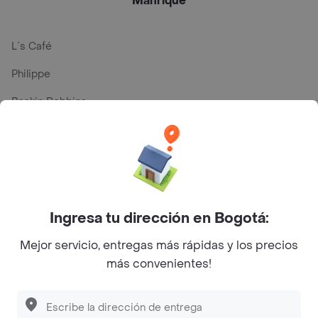
Manrique
L´s Café
Philippe
Baskin Robbins
La Cesta
Mercari - Postres
Myriam Camhi Co
Magnifique
Ingresa tu dirección en Bogotá:
Empanaditas de Pipian - Empanadas
Mejor servicio, entregas más rápidas y los precios
más convenientes!
Desayunadero de la 42
Luisa Postres