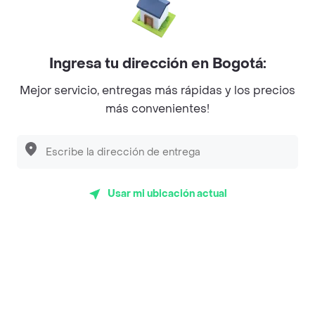
Empanaditas de Pipian - Empanadas
Desayunadero de la 42
Ingresa tu dirección en Bogotá:
Luisa Postres
Mejor servicio, entregas más rápidas y los precios
Sopitas y Frijoladas
más convenientes!
Subway
En los mas de 40 opiniones de clientes de Rappi fueron
Usar mi ubicación actual
realizadas pidiendo a domicilio de Raj Burger en
Medellín y lo calificaron con un promedio de 4.8 sobre
un máximo de 5.
Del total de Restaurantes, Raj Burger es uno de los más
importantes en Medellín con 4.8 de rating sobre un
máximo de 5.