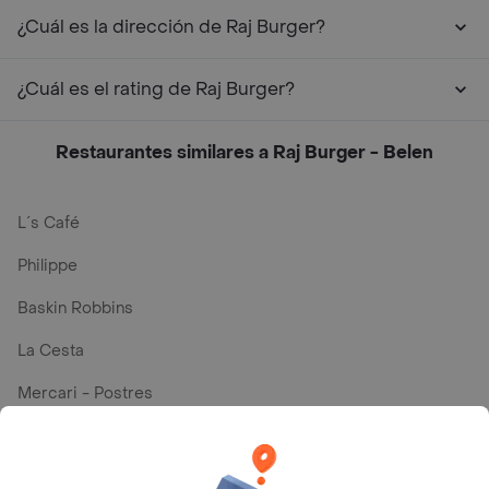
¿Cuál es la dirección de Raj Burger?
¿Cuál es el rating de Raj Burger?
Restaurantes similares a Raj Burger - Belen
L´s Café
Philippe
Baskin Robbins
La Cesta
Mercari - Postres
Myriam Camhi Co
Magnifique