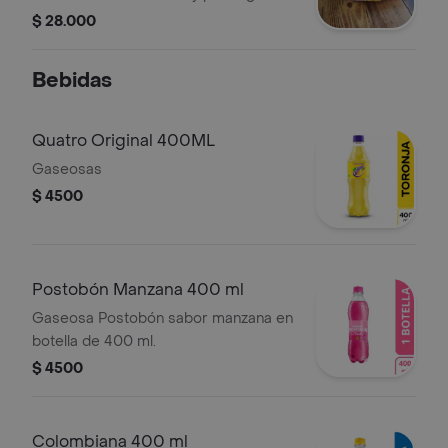
pollo queso mozzarella, vegetales y
$ 28.000
salsa de la casa
Bebidas
Quatro Original 400ML
Gaseosas
$ 4500
Postobón Manzana 400 ml
Gaseosa Postobón sabor manzana en
botella de 400 ml.
$ 4500
Colombiana 400 ml