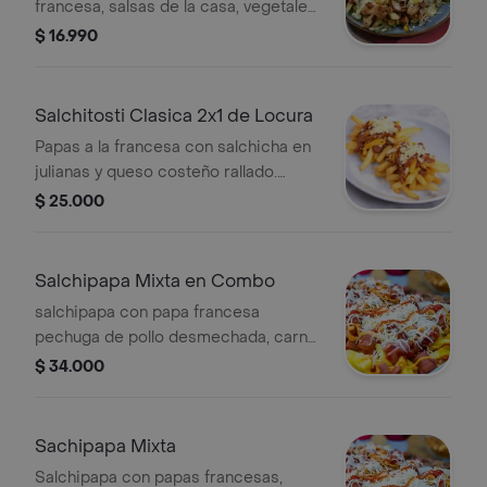
francesa, salsas de la casa, vegetales,
queso rallado y maíz.
$ 16.990
Salchitosti Clasica 2x1 de Locura
Papas a la francesa con salchicha en
julianas y queso costeño rallado.
Incluye 2 porciones.
$ 25.000
Salchipapa Mixta en Combo
salchipapa con papa francesa
pechuga de pollo desmechada, carne
desmechada salchicha en trozos
$ 34.000
queso y salsas de la casa, gaseosa de
400 ml a elegir.
Sachipapa Mixta
Salchipapa con papas francesas,