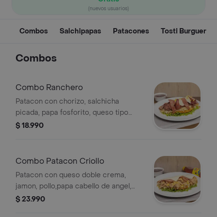
(nuevos usuarios)
Combos
Salchipapas
Patacones
Tosti Burguer
Combos
Combo Ranchero
Patacon con chorizo, salchicha
picada, papa fosforito, queso tipo
mozarella, maiz tierno y bebida de
$ 18.990
400 ml a elección
Combo Patacon Criollo
Patacon con queso doble crema,
jamon, pollo,papa cabello de angel,
maiz tierno y bebida de 400 ml a
$ 23.990
eleccion