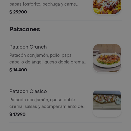
papas fosforito, pechuga y carne
desmechada, salchicha en trozos y
$ 29.900
salsas de la casa.
Patacones
Patacon Crunch
Patacón con jamón, pollo, papa
cabello de ángel, queso doble crema,
salchicha, maíz y huevos de codorniz.
$ 14.400
Patacon Clasico
Patacón con jamón, queso doble
crema, salsas y acompañamiento de
aderezo.
$ 17.990