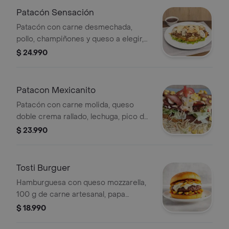
Patacón Sensación
Patacón con carne desmechada,
pollo, champiñones y queso a elegir,
sobre una base de lechuga.
$ 24.990
Patacon Mexicanito
Patacón con carne molida, queso
doble crema rallado, lechuga, pico de
gallo, maíz y salsa.
$ 23.990
Tosti Burguer
Hamburguesa con queso mozzarella,
100 g de carne artesanal, papa
fosforito y vegetales en pan de
$ 18.990
sésamo.