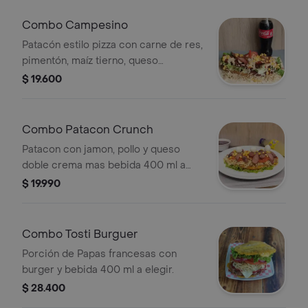
Combo Campesino
Patacón estilo pizza con carne de res,
pimentón, maíz tierno, queso
mozzarella, lechuga y tomate. Incluye
$ 19.600
bebida de 400 ml a elección.
Combo Patacon Crunch
Patacon con jamon, pollo y queso
doble crema mas bebida 400 ml a
eleccion
$ 19.990
Combo Tosti Burguer
Porción de Papas francesas con
burger y bebida 400 ml a elegir.
$ 28.400