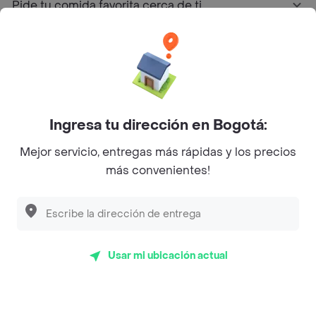
Pide tu comida favorita cerca de ti
Categorías
Únete a Rappi
Ingresa tu dirección en Bogotá:
Sobre Rappi
Mejor servicio, entregas más rápidas y los precios
más convenientes!
Facebook
Twitter
Instagram
©
2026
Rappi Inc. All rights reserved.
Usar mi ubicación actual
Rappi S.A.S. --- NIT 900.843.898-9 --- Calle 63 # 16A-02
Bogotá D.C. --- notificacionesrappi@rappi.com