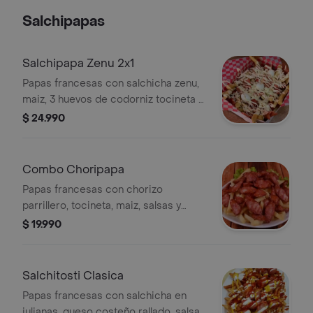
Salchipapas
Salchipapa Zenu 2x1
Papas francesas con salchicha zenu,
maiz, 3 huevos de codorniz tocineta y
salsas. 2 pz.
$ 24.990
Combo Choripapa
Papas francesas con chorizo
parrillero, tocineta, maiz, salsas y
bebida de 400 ml a eleccion.
$ 19.990
Salchitosti Clasica
Papas francesas con salchicha en
julianas, queso costeño rallado, salsa