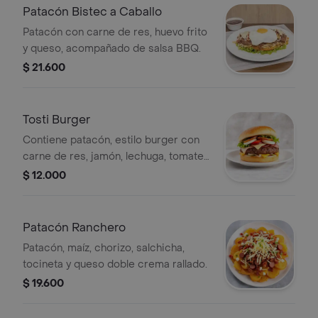
Patacón Bistec a Caballo
Patacón con carne de res, huevo frito
y queso, acompañado de salsa BBQ.
$ 21.600
Tosti Burger
Contiene patacón, estilo burger con
carne de res, jamón, lechuga, tomate,
cebolla grillé y queso mozzarella.
$ 12.000
Patacón Ranchero
Patacón, maíz, chorizo, salchicha,
tocineta y queso doble crema rallado.
$ 19.600