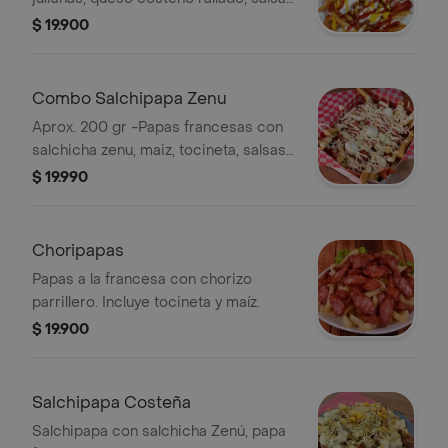
de tomate, mostaza y mayonesa.
$ 19.900
Combo Salchipapa Zenu
Aprox. 200 gr -Papas francesas con
salchicha zenu, maiz, tocineta, salsas
y bebida de 400 ml a elegir
$ 19.990
Choripapas
Papas a la francesa con chorizo
parrillero. Incluye tocineta y maíz.
$ 19.900
Salchipapa Costeña
Salchipapa con salchicha Zenú, papa