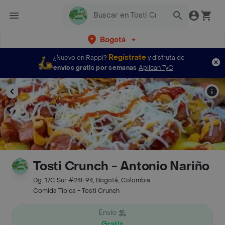
Bogotá
Regístrate
¿Nuevo en Rappi?
y disfruta de
envíos gratis por semanas
Aplican TyC
Tosti Crunch - Antonio Nariño
Dg. 17C Sur #24I-94, Bogotá, Colombia
Comida Típica - Tosti Crunch
Envío
Gratis