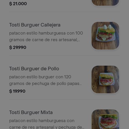
doble porcion de jamon vegetales y
$ 21.000
salsas de la casa
Tosti Burguer Callejera
patacon estilo hamburguesa con 100
gramos de carne de res artesanal,
dos huevos de codorniz, vegetales y
$ 29.990
salsa de la casa
Tosti Burguer de Pollo
patacon estilo burguer con 120
gramos de pechuga de pollo papas
fosforito queso mozzarella, vegetales
$ 19.990
y salsa de la casa
Tosti Burguer Mixta
patacon estilo hamburguesa con
carne de res artesanal y pechuga de