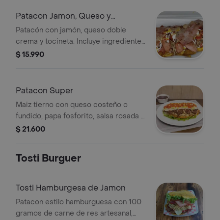
Patacon Jamon, Queso y
Tocineta
Patacón con jamón, queso doble
crema y tocineta. Incluye ingredientes
adicionales visibles como salchicha,
$ 15.990
carne desmechada, maíz, salsa de
tomate y mayonesa.
Patacon Super
Maiz tierno con queso costeño o
fundido, papa fosforito, salsa rosada y
blanca, hogao y guacamole
$ 21.600
Tosti Burguer
Tosti Hamburgesa de Jamon
Patacon estilo hamburguesa con 100
gramos de carne de res artesanal,