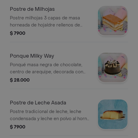
Postre de Milhojas
Postre milhojas 3 capas de masa
horneada de hojaldre rellenos de
exquisita crema pastelera y cubierto
$ 7900
con dulce de leche o arequipe.
Ponque Milky Way
Ponqué masa negra de chocolate,
centro de arequipe, decorada con
crema de leche y cobertura de
$ 28.000
chocolate. .
Postre de Leche Asada
Postre tradicional de leche, leche
condensada y leche en polvo al horno
y aderezado con un dulce de
$ 7900
caramelo.