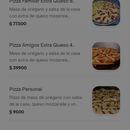
Pizza Familiar Extra Queso 8
Porciones
Masa de orégano y salsa de la casa
con extra de queso mozarela,
ingredientes seleccionados. Elige
$ 77.500
hasta 3 sabores preferidos. 8
porciones grandes.
Pizza Amigos Extra Queso 4
Porciones
Masa de orégano y salsa de la casa
con extra de queso mozarela.
Productos seleccionado elige dos
$ 39.900
sabores de tu preferencia. 4
porciones grandes.
Pizza Personal
Pizza de masa de orégano con salsa
de la casa, queso mozzarella y un
sabor a elección.
$ 9500