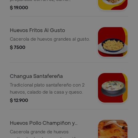
desmechada, salsa de la casa, huevo
$ 19.000
y papa.
Huevos Fritos Al Gusto
Cacerola de huevos grandes al gusto.
$ 7500
Changua Santafereña
Tradicional plato santafereño con 2
huevos, calado de la casa y queso.
$ 12.900
Huevos Pollo Champiñon y
Queso
Cacerola grande de huevos