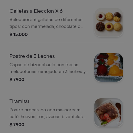
Galletas a Eleccion X 6
Selecciona 6 galletas de diferentes
tipos: con mermelada, chocolate o
ajonjolí.
$ 15.000
Postre de 3 Leches
Capas de bizcochuelo con fresas,
melocotones remojado en 3 leches y
con crema de lelche.
$ 7900
Tiramisú
Postre preparado con masscream,
café, huevos, ron, azúcar, bizcotelas y
cocoa en polvo.
$ 7900