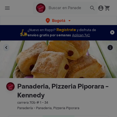
Bogotá
Regístrate
¿Nuevo en Rappi?
y disfruta de
envíos gratis por semanas
Aplican TyC
Panaderia, Pizzeria Piporara -
Kennedy
carrera 70b # 1 - 34
Panadería - Panaderia, Pizzeria Piporara