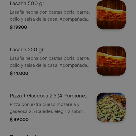
Lasaña 500 gr
Lasaña hecha con pastas doria, carne,
pollo y salsa de la casa. Acompañada
con pan francés.
$ 19.900
Lasaña 250 gr
Lasaña hecha con pastas doria, carne,
pollo y salsa de la casa. Acompañada
con pan francés.
$ 14.000
Pizza + Gaseosa 2.5 (4 Porciones
Grande)
Pizza con extra queso mozarela y
gaseosa 2.5 (puedes elegir 2 sabor
de pizza).
$ 49.000