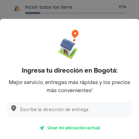
Incluir todos los items
15%
No fue lo que pedí
8%
Faltaron algunos items
8%
Tal como lo pedí
8%
Otras razones
15%
Ingresa tu dirección en Bogotá:
Mejor servicio, entregas más rápidas y los precios
más convenientes!
Preguntas frecuentes
¿Panaderia, Pizzeria Piporara hace entrega a
domicilio?
Usar mi ubicación actual
¿Cuál es la dirección de Panaderia, Pizzeria