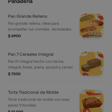
Panadería
Pan Grande Relleno
Pan grande relleno, ideal para
acompañar tus comidas. Variedades
visibles: integral, blanco, trenzado y
$ 6900
con costra de harina.
Pan 7 Cereales Integral
Pan fit integral hecho con harina
integral, linaza, avena, ajonjolí y cereal.
$ 7500
Torta Tradcional de Molde
Torta tradicional de molde con uvas
pasas trituradas.