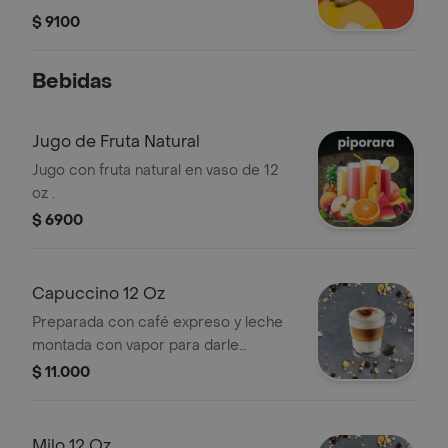
$ 9100
Bebidas
Jugo de Fruta Natural
Jugo con fruta natural en vaso de 12
oz .
$ 6900
Capuccino 12 Oz
Preparada con café expreso y leche
montada con vapor para darle
cremosidad, brandy cacao y canela.
$ 11.000
Milo 12 Oz