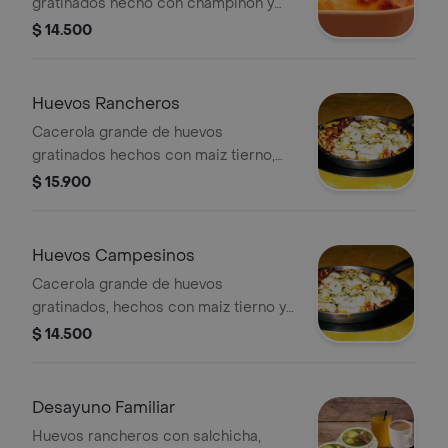
gratinados hecho con champiñon y
pollo desmechado
$ 14.500
Huevos Rancheros
Cacerola grande de huevos
gratinados hechos con maiz tierno,
jamon de cordero y salchicha
$ 15.900
ranchera
Huevos Campesinos
Cacerola grande de huevos
gratinados, hechos con maiz tierno y
carne desmechada
$ 14.500
Desayuno Familiar
Huevos rancheros con salchicha,