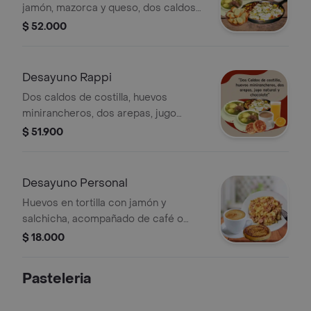
jamón, mazorca y queso, dos caldos
de costilla (140gr de proteína c/u), 2
$ 52.000
bebidas 9 oz a eleccion y pan
baguette.
Desayuno Rappi
Dos caldos de costilla, huevos
minirancheros, dos arepas, jugo
natural y chocolate con pan.
$ 51.900
Desayuno Personal
Huevos en tortilla con jamón y
salchicha, acompañado de café o
chocolate caliente y arepa de maíz
$ 18.000
con queso a la plancha .
Pasteleria