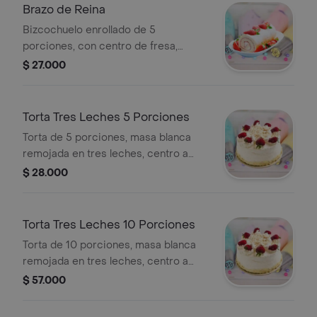
Brazo de Reina
Bizcochuelo enrollado de 5
porciones, con centro de fresa,
melocotón y crema de leche,
$ 27.000
decorado con fruta por encima. .
Torta Tres Leches 5 Porciones
Torta de 5 porciones, masa blanca
remojada en tres leches, centro a
elección y decorado con crema de
$ 28.000
leche y fruta.
Torta Tres Leches 10 Porciones
Torta de 10 porciones, masa blanca
remojada en tres leches, centro a
elección y decorado con crema de
$ 57.000
leche y fruta.