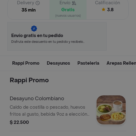
Delivery
Envío
Calificación
Gratis
3.8
35 min
(nuevos usuarios)
Envío gratis en tu pedido
Disfruta este descuento en tu pedido y recíbelo
en minutos.
Rappi Promo
Desayunos
Pasteleria
Arepas Relle
Rappi Promo
Desayuno Colombiano
Caldo de costilla o pescado, huevos
fritos al gusto, bebida 9oz a elección,
y arepa de maíz con queso.
$ 22.500