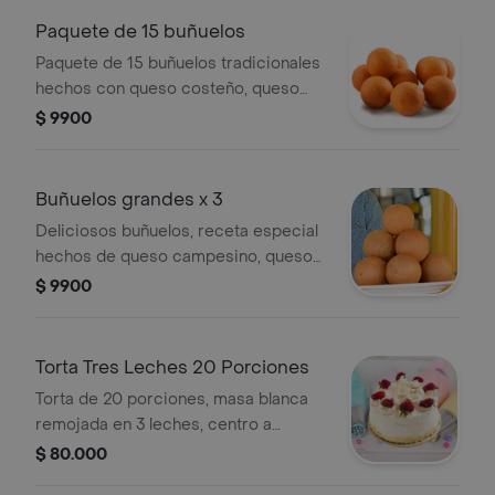
Paquete de 15 buñuelos
Paquete de 15 buñuelos tradicionales
hechos con queso costeño, queso
campesino y kumis. (420gr)
$ 9900
Buñuelos grandes x 3
Deliciosos buñuelos, receta especial
hechos de queso campesino, queso
costeño y kumis casero. 3 buñuelos
$ 9900
grandes
Torta Tres Leches 20 Porciones
Torta de 20 porciones, masa blanca
remojada en 3 leches, centro a
elección y decorado con crema de
$ 80.000
leche y fruta.