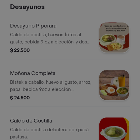
Desayunos
Desayuno Piporara
Caldo de costilla, huevos fritos al
gusto, bebida 9 oz a elección, y dos
panes.
$ 22.500
Moñona Completa
Bistek a caballo, huevo al gusto, arroz,
papa, bebida 9oz a elección,
consome y arepa de maíz con queso..
$ 24.500
Caldo de Costilla
Caldo de costilla delantera con papá
pastusa.