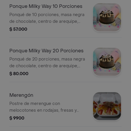
Ponque Milky Way 10 Porciones
Ponqué de 10 porciones, masa negra
de chocolate, centro de arequipe,
decorada con crema de leche y
$ 57.000
cobertura de chocolate. .
Ponque Milky Way 20 Porciones
Ponqué de 20 porciones, masa negra
de chocolate, centro de arequipe,
decorada con crema de leche y
$ 80.000
cobertura de chocolate. .
Merengón
Postre de merengue con
melocotones en rodajas, fresas y
pulpa de guanábana.
$ 9900