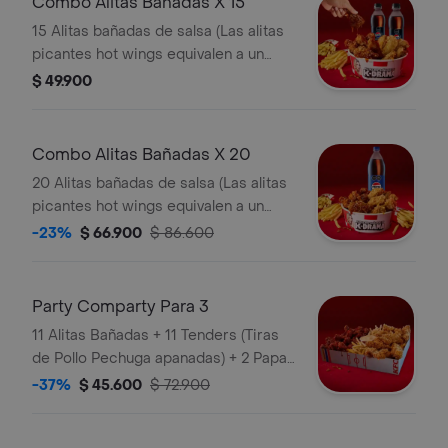
Combo Alitas Bañadas X 15
15 Alitas bañadas de salsa (Las alitas
picantes hot wings equivalen a un
trozo de ala) + 2 Papa Pequeña + 2
$ 49.900
Gaseosa Pet
Combo Alitas Bañadas X 20
20 Alitas bañadas de salsa (Las alitas
picantes hot wings equivalen a un
trozo de ala) + 3 Papa Pequeña + 1
-23%
$ 66.900
$ 86.600
Gaseosa 1,5 lts
Party Comparty Para 3
11 Alitas Bañadas + 11 Tenders (Tiras
de Pollo Pechuga apanadas) + 2 Papas
Pequeñas + 1 Balde de Salsa 100g
-37%
$ 45.600
$ 72.900