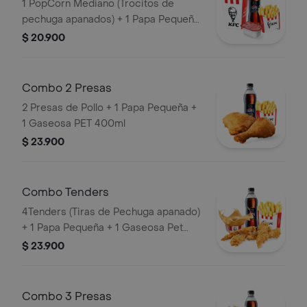
1 PopCorn Mediano (Trocitos de
pechuga apanados) + 1 Papa Pequeña
+ 1 Gaseosa PET 400ml + 1 Blister de
$ 20.900
Salsa BBQ
Combo 2 Presas
2 Presas de Pollo + 1 Papa Pequeña +
1 Gaseosa PET 400ml
$ 23.900
Combo Tenders
4Tenders (Tiras de Pechuga apanado)
+ 1 Papa Pequeña + 1 Gaseosa Pet
400ml + 1 Balde de Salsa 100g
$ 23.900
Combo 3 Presas