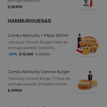
pechuga apanados)
$ 28.900
HAMBURGUESAS
Combo Kentucky + Pepsi 400ml
1 Kentucky Chicken Burge(1 Filete de
pechuga apanado, pepinillos,
mayonesa premium y mantequilla) + 1
-54%
$ 15.500
$ 33.800
Papa Pequeña + 1 Gaseosa PET
400ml + 1 Balde de Salsa 100g
Combo Kentucky Coronel Burger
1 Kentucky Coronel Burger (1 Filete de
pechuga apanado, Ensalada Coleslaw,
BBQ y mantequilla) + 1 Papa Pequeña
$ 29.900
+ 1 Gaseosa PET 400ml