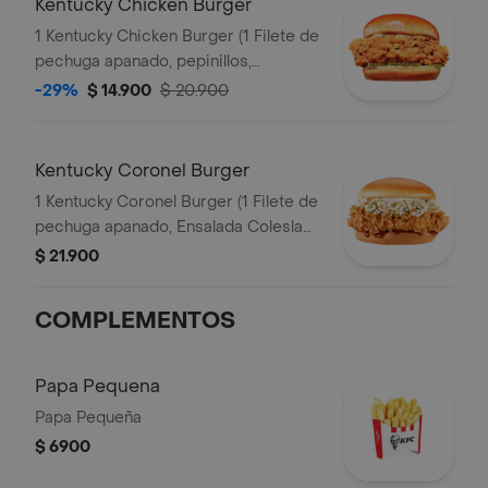
Kentucky Chicken Burger
1 Kentucky Chicken Burger (1 Filete de
pechuga apanado, pepinillos,
mayonesa premium y mantequilla)
-29%
$ 14.900
$ 20.900
Kentucky Coronel Burger
1 Kentucky Coronel Burger (1 Filete de
pechuga apanado, Ensalada Coleslaw,
BBQ y mantequilla)
$ 21.900
COMPLEMENTOS
Papa Pequena
Papa Pequeña
$ 6900