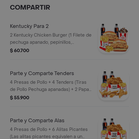
Gaseosa PET 400ml
COMPARTIR
Kentucky Para 2
2 Kentucky Chicken Burger (1 Filete de
pechuga apanado, pepinillos,
mayonesa premium y mantequilla) + 2
$ 60.700
Papas Pequeñas + 2 Gaseosas PET
400ml + 1 Avalancha Oreo
Parte y Comparte Tenders
4 Presas de Pollo + 4 Tenders (Tiras
de Pollo Pechuga apanadas) + 2 Papas
Pequeñas + 1 Balde de Salsa 100g + 2
$ 55.900
Gaseosas Pet 400 ml
Parte y Comparte Alas
4 Presas de Pollo + 6 Alitas Picantes
(Las alitas picantes equivalen a un