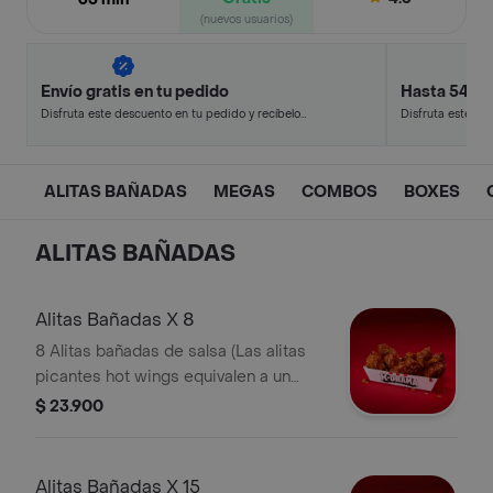
(nuevos usuarios)
Envío gratis en tu pedido
Hasta 54% 
Disfruta este descuento en tu pedido y recíbelo
Disfruta este de
en minutos.
en minutos.
ALITAS BAÑADAS
MEGAS
COMBOS
BOXES
ALITAS BAÑADAS
Alitas Bañadas X 8
8 Alitas bañadas de salsa (Las alitas
picantes hot wings equivalen a un
trozo de ala)
$ 23.900
Alitas Bañadas X 15