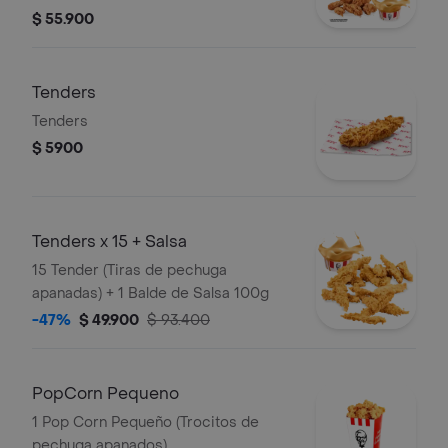
trozo de ala) + 2 Papas Pequeñas + 2
$ 55.900
Gaseosas Pet 400ml + 1 Balde de
Salsa 100g
Tenders
Tenders
$ 5900
Tenders x 15 + Salsa
15 Tender (Tiras de pechuga
apanadas) + 1 Balde de Salsa 100g
-47%
$ 49.900
$ 93.400
PopCorn Pequeno
1 Pop Corn Pequeño (Trocitos de
pechuga apanados)