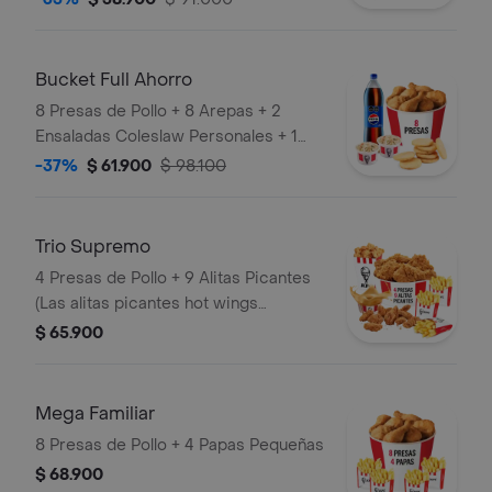
Bucket Full Ahorro
8 Presas de Pollo + 8 Arepas + 2
Ensaladas Coleslaw Personales + 1
Gaseosa 1,5 Litros
-37%
$ 61.900
$ 98.100
Trio Supremo
4 Presas de Pollo + 9 Alitas Picantes
(Las alitas picantes hot wings
equivalen a un trozo de ala) + 1
$ 65.900
PopCorn Mediano (Trozos de
pechuga apanados) + 3 Papas
Pequeñas + 1 Balde de Salsa 100g
Mega Familiar
8 Presas de Pollo + 4 Papas Pequeñas
$ 68.900