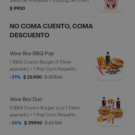
Salsa de Arequipe + topping de Oreo)
$ 9900
NO COMA CUENTO, COMA
DESCUENTO
Wow Box BBQ Pop
1 BBQ Crunch Burger (1 Filete
apanado) + 1 Pop Corn Pequeño
(Trocitos de pechuga pollo apanados)
-31%
$ 25.900
$ 37.800
+ 1 Papa Pequeña + 1 Gaseosa PET
400ml
Wow Box Duo
2 BBQ Crunch Burger (c/u 1 Filete
apanado) + 1 Pop Corn Pequeño
(Trocitos de pechuga apanados) + 2
-35%
$ 39.900
$ 61.700
Papa Pequeña + 2 Gaseosas PET