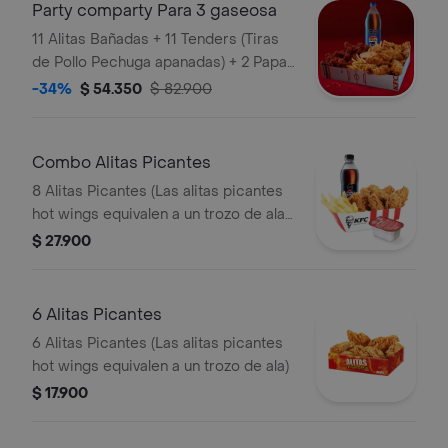
Party comparty Para 3 gaseosa
11 Alitas Bañadas + 11 Tenders (Tiras
de Pollo Pechuga apanadas) + 2 Papas
Pequeñas + 1 Balde de Salsa 100g + 1
-34%
$ 54.350
$ 82.900
Gaseosa 1,5 lts
Combo Alitas Picantes
8 Alitas Picantes (Las alitas picantes
hot wings equivalen a un trozo de ala)
+ 1 Papa Pequeña + 1 Gaseosa PET
$ 27.900
400ml + + 1 Blister de Salsa BBQ
6 Alitas Picantes
6 Alitas Picantes (Las alitas picantes
hot wings equivalen a un trozo de ala)
$ 17.900