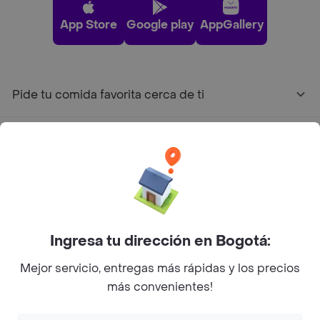
App Store
Google play
AppGallery
Pide tu comida favorita cerca de ti
Categorías
Únete a Rappi
Sobre Rappi
Ingresa tu dirección en Bogotá:
Mejor servicio, entregas más rápidas y los precios
Facebook
Twitter
Instagram
más convenientes!
©
2026
Rappi Inc. All rights reserved.