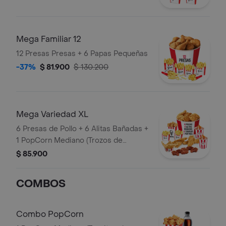
Mega Familiar 12
12 Presas Presas + 6 Papas Pequeñas
-37%
$ 81.900
$ 130.200
Mega Variedad XL
6 Presas de Pollo + 6 Alitas Bañadas +
1 PopCorn Mediano (Trozos de
pechuga apanados) + 4 Tenders (Tiras
$ 85.900
de Pollo Pechuga apanadas) + 2 Papas
Pequeñas + 2 Sudaes de Arequipe + 1
COMBOS
Balde de Salsa 100g
Combo PopCorn