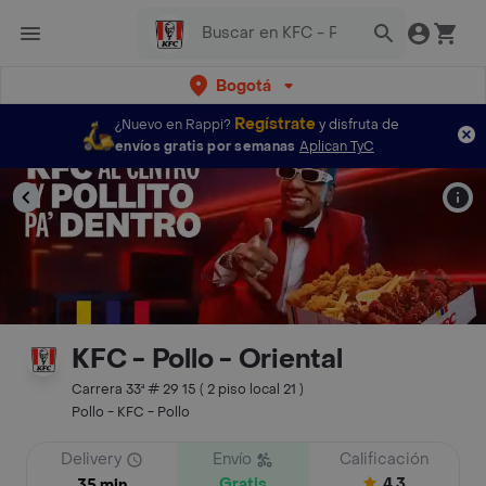
Bogotá
Regístrate
¿Nuevo en Rappi?
y disfruta de
envíos gratis por semanas
Aplican TyC
KFC - Pollo - Oriental
Carrera 33ª # 29 15 ( 2 piso local 21 )
Pollo - KFC - Pollo
Delivery
Envío
Calificación
Gratis
4.3
35 min