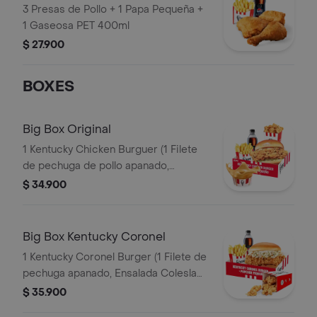
3 Presas de Pollo + 1 Papa Pequeña +
1 Gaseosa PET 400ml
$ 27.900
BOXES
Big Box Original
1 Kentucky Chicken Burguer (1 Filete
de pechuga de pollo apanado,
pepinillos, mayonesa premium y
$ 34.900
mantequilla) + 1 PopCorn Peq + 1 Papa
Peq + 1 Gaseosa Pet 400ml + 1 Balde
de Salsa 100g
Big Box Kentucky Coronel
1 Kentucky Coronel Burger (1 Filete de
pechuga apanado, Ensalada Coleslaw,
BBQ y mantequilla) + 1 Pop Corn
$ 35.900
Pequeño+ 1 Papa Pequeña + 1