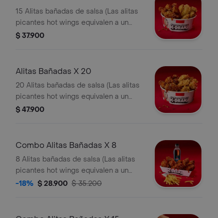
15 Alitas bañadas de salsa (Las alitas
picantes hot wings equivalen a un
trozo de ala)
$ 37.900
Alitas Bañadas X 20
20 Alitas bañadas de salsa (Las alitas
picantes hot wings equivalen a un
trozo de ala)
$ 47.900
Combo Alitas Bañadas X 8
8 Alitas bañadas de salsa (Las alitas
picantes hot wings equivalen a un
trozo de ala) + 1 Papa Pequeña + 1
-18%
$ 28.900
$ 35.200
Gaseosa Pet