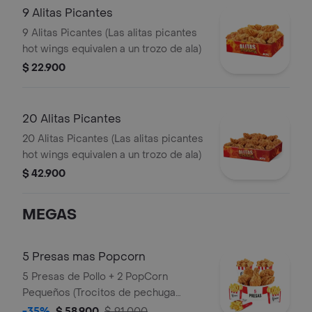
9 Alitas Picantes
9 Alitas Picantes (Las alitas picantes
hot wings equivalen a un trozo de ala)
$ 22.900
20 Alitas Picantes
20 Alitas Picantes (Las alitas picantes
hot wings equivalen a un trozo de ala)
$ 42.900
MEGAS
5 Presas mas Popcorn
5 Presas de Pollo + 2 PopCorn
Pequeños (Trocitos de pechuga
apanados) + 3 Papas Pequeñas
-35%
$ 58.900
$ 91.000