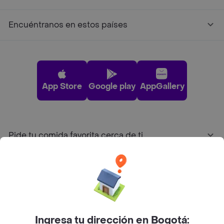
Encuéntranos en estos países
App Store
Google play
AppGallery
Pide tu comida favorita cerca de ti
Categorías
Únete a Rappi
Ingresa tu dirección en Bogotá: