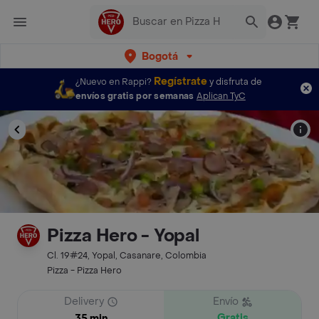
Bogotá
Regístrate
¿Nuevo en Rappi?
y disfruta de
envíos gratis por semanas
Aplican TyC
Pizza Hero - Yopal
Cl. 19#24, Yopal, Casanare, Colombia
Pizza - Pizza Hero
Delivery
Envío
Gratis
35 min