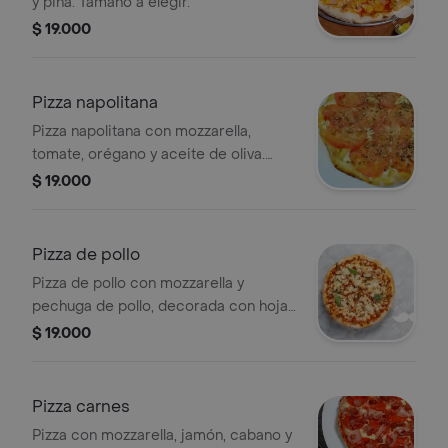
y piña. Tamaño a elegir.
$ 19.000
Pizza napolitana
Pizza napolitana con mozzarella,
tomate, orégano y aceite de oliva.
Tamaño a elegir.
$ 19.000
Pizza de pollo
Pizza de pollo con mozzarella y
pechuga de pollo, decorada con hojas
de albahaca.
$ 19.000
Pizza carnes
Pizza con mozzarella, jamón, cabano y