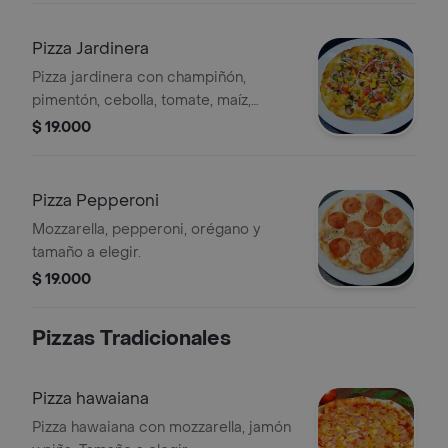
Pizza Jardinera
Pizza jardinera con champiñón,
pimentón, cebolla, tomate, maíz,
orégano y aceite de oliva. Tamaño a
$ 19.000
elegir.
Pizza Pepperoni
Mozzarella, pepperoni, orégano y
tamaño a elegir.
$ 19.000
Pizzas Tradicionales
Pizza hawaiana
Pizza hawaiana con mozzarella, jamón