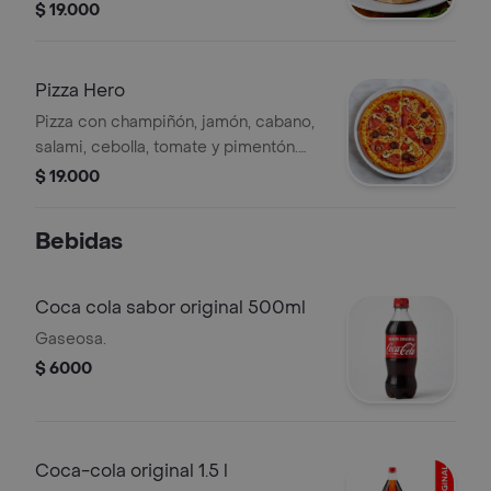
queso.
$ 19.000
Pizza Hero
Pizza con champiñón, jamón, cabano,
salami, cebolla, tomate y pimentón.
Tamaño a elegir.
$ 19.000
Bebidas
Coca cola sabor original 500ml
Gaseosa.
$ 6000
Coca-cola original 1.5 l