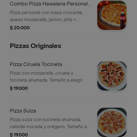
Combo Pizza Hawaiana Personal
+ Coca-Cola Original 400 Ml
Pizza personal con masa crocante,
queso mozzarella, jamón, piña +
Coca-Cola Original 400 ml.
$ 20.000
Pizzas Originales
Pizza Ciruela Tocineta
Pizza con mozzarella, ciruela y
tocineta ahumada. Tamaño a elegir.
$ 19.000
Pizza Suiza
Pizza suiza con tocineta ahumada,
cebolla morada y orégano. Tamaño a
elegir.
$ 19.000