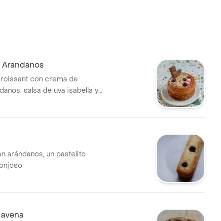
e Arandanos
croissant con crema de
ándanos, salsa de uva isabella y
Jet.
on arándanos, un pastelito
onjoso.
 avena