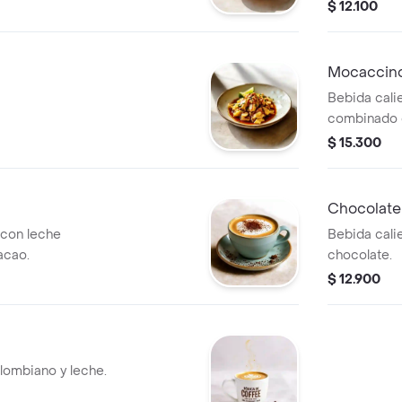
$ 12.100
Mocaccin
Bebida cali
combinado c
$ 15.300
Chocolate 
con leche
Bebida cali
acao.
chocolate.
$ 12.900
lombiano y leche.