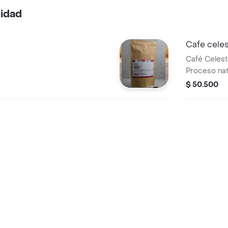
lidad
Cafe celes
Café Celest
Proceso nat
y caturra.
$ 50.500