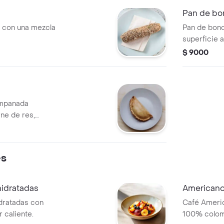
Pan de bo
o con una mezcla
Pan de bono
superficie a
$ 9000
empanada
rne de res,
o.
es
hidratadas
American
idratadas con
Café Ameri
r caliente.
100% colomb