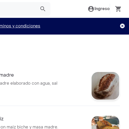
Ingreso
minos y condiciones
 madre
dre elaborado con agua, sal
iz
on maiz biche y masa madre.