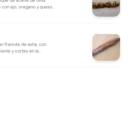
oque de aceite de oliva
 con ajo, oregano y queso
an francés de asha, con
iente y cortes en la