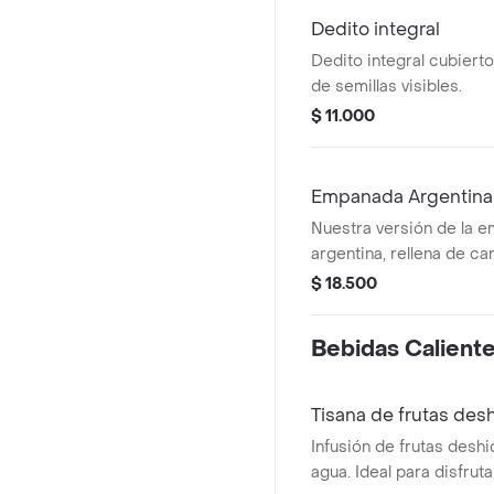
Dedito integral
Dedito integral cubiert
de semillas visibles.
$ 11.000
Empanada Argentina
Nuestra versión de la 
argentina, rellena de ca
aceitunas y huevo cocid
$ 18.500
Bebidas Calient
Tisana de frutas des
Infusión de frutas desh
agua. Ideal para disfruta