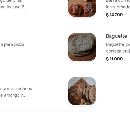
go de piña,
Barra con t
r. Incluye 8
infusiomado
paipa.
$ 14.700
Baguette
a para pizza.
Baguette, p
corteza cruj
superficie.
$ 11.000
e con arándanos
te amargo y