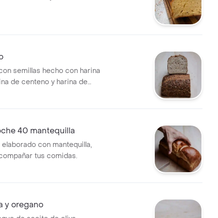
o
con semillas hecho con harina
rina de centeno y harina de
zúcar ni grasas añadidas.
oche 40 mantequilla
 elaborado con mantequilla,
acompañar tus comidas.
a y oregano