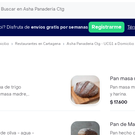
Registrarme
pi?
Disfruta de
envíos gratis por semanas
Tér
icilio
Restaurantes en Cartagena
Asha Panaderia Ctg - UCG1 a Domicilio
Pan masa
na de trigo
Pan masa ma
o, masa madre,
y harina.
$ 17.600
Pan de Ma
 de oliva - agua -
Pan hecho c