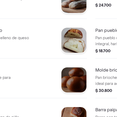
$ 24.700
o
Pan puebl
relleno de queso
Pan pueblo 
integral, ha
trigo. sin a
$ 18.700
Molde bri
e para
Pan brioche
ideal para 
$ 30.800
Barra paip