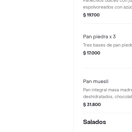
Panecillos dulces con ju
espolvoreados con azúca
unidades.
$ 19.700
Pan piedra x 3
Tres bases de pan piedr
$ 17.000
Pan muesli
Pan integral masa madr
deshidratados, chocola
muesli.
$ 31.800
Salados