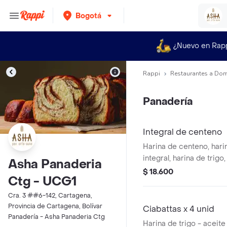
Bogotá
¿Nuevo en Rap
Rappi
Restaurantes a Dom
Panadería
Integral de centeno
Harina de centeno, hari
integral, harina de trig
Asha Panaderia
agua y sal.
$ 18.600
Ctg - UCG1
Cra. 3 ##6-142, Cartagena,
Provincia de Cartagena, Bolívar
Ciabattas x 4 unid
Panadería - Asha Panaderia Ctg
Harina de trigo - aceite