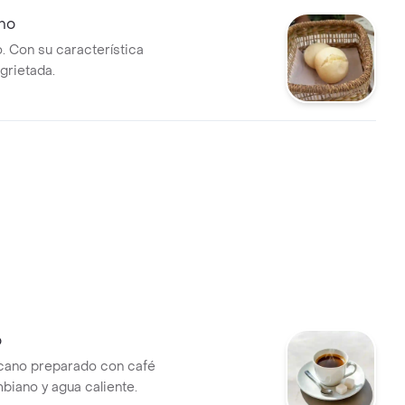
no
. Con su característica
grietada.
o
cano preparado con café
iano y agua caliente.