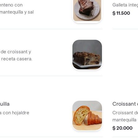
enteno con
Galleta inte
mantequilla y sal
$ 11.500
 de croissant y
a receta casera.
illa
Croissant
a con hojaldre
Croissant d
mantequilla
almendras l
$ 20.000