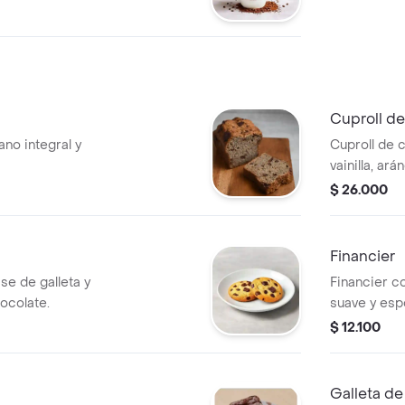
Cuproll d
ano integral y
Cuproll de 
vainilla, ar
chocolatina 
$ 26.000
Financier
e de galleta y
Financier c
ocolate.
suave y esp
$ 12.100
Galleta de