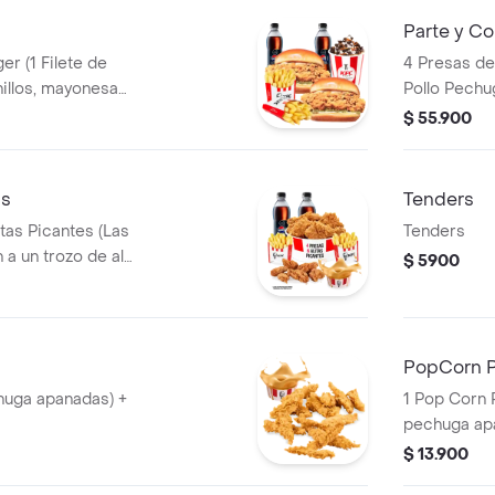
Parte y C
er (1 Filete de
4 Presas de 
Pollo Pechu
+ 2 Papas
Pequeñas + 
$ 55.900
 PET 400ml + 1
Gaseosas P
as
Tenders
itas Picantes (Las
Tenders
 a un trozo de ala)
$ 5900
 Gaseosas Pet
sa 100g
PopCorn 
huga apanadas) +
1 Pop Corn 
pechuga ap
$ 13.900