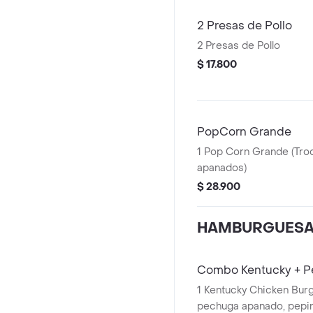
2 Presas de Pollo
2 Presas de Pollo
$ 17.800
PopCorn Grande
1 Pop Corn Grande (Tro
apanados)
$ 28.900
HAMBURGUES
Combo Kentucky + P
1 Kentucky Chicken Burg
pechuga apanado, pepinillos, mayonesa