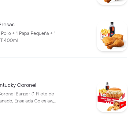
Presas
 Pollo + 1 Papa Pequeña + 1
T 400ml
entucky Coronel
el Burger (1 Filete de
 Papa Pequeña + 1 Gaseosa