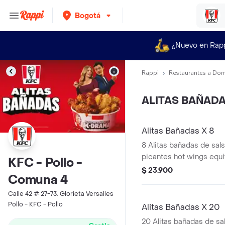
Bogotá
¿Nuevo en Rap
Rappi
Restaurantes a Dom
ALITAS BAÑAD
Alitas Bañadas X 8
8 Alitas bañadas de sals
picantes hot wings equi
KFC - Pollo -
de ala)
$ 23.900
Comuna 4
Calle 42 # 27-73. Glorieta Versalles
Pollo - KFC - Pollo
Alitas Bañadas X 20
20 Alitas bañadas de sal