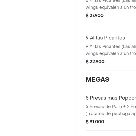
8 Alitas Picantes (Las al
wings equivalen a un tro
Papa Pequeña + 1 Gase
$ 27.900
1 Blister de Salsa BBQ
9 Alitas Picantes
9 Alitas Picantes (Las al
wings equivalen a un tro
$ 22.900
MEGAS
5 Presas mas Popco
5 Presas de Pollo + 2 PopCorn Pequeños
(Trocitos de pechuga a
Papas Pequeñas
$ 91.000