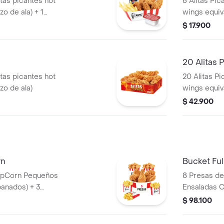
itas picantes hot
6 Alitas Pic
zo de ala) + 1
wings equiva
osa PET 400ml + +
$ 17.900
20 Alitas 
itas picantes hot
20 Alitas Pi
zo de ala)
wings equiva
$ 42.900
rn
Bucket Ful
8 Presas de
panados) + 3
Ensaladas C
Gaseosa 1,5
$ 98.100