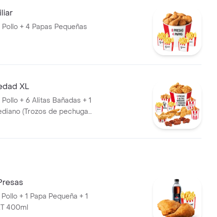
liar
 Pollo + 4 Papas Pequeñas
edad XL
Pollo + 6 Alitas Bañadas + 1
diano (Trozos de pechuga
 4 Tenders (Tiras de Pollo
anadas) + 2 Papas Pequeñas +
 Arequipe + 1 Balde de Salsa
Presas
 Pollo + 1 Papa Pequeña + 1
T 400ml