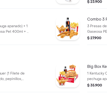
e Salsa BBQ
$ 23.900
Combo 3 
huga apanado) + 1
3 Presas de
sa Pet 400ml + 1
Gaseosa PE
$ 27.900
Big Box K
er (1 Filete de
1 Kentucky Coron
o, pepinillos,
pechuga apanado, Ensalada Coleslaw,
tequilla) + 1
BBQ y mantequilla) + 1 Pop Corn
$ 35.900
eq + 1 Gaseosa
Pequeño+ 1
 Salsa 100g
PET 400ml