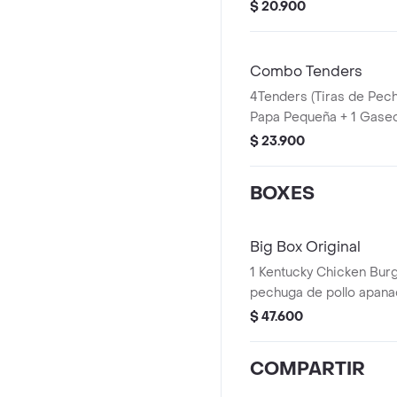
PET 400ml + 1 Blister d
$ 20.900
Combo Tenders
4Tenders (Tiras de Pec
Papa Pequeña + 1 Gaseo
Balde de Salsa 100g
$ 23.900
BOXES
Big Box Original
1 Kentucky Chicken Burgu
pechuga de pollo apanad
mayonesa premium y man
$ 47.600
PopCorn Peq + 1 Papa P
Pet 400ml + 1 Balde de
COMPARTIR