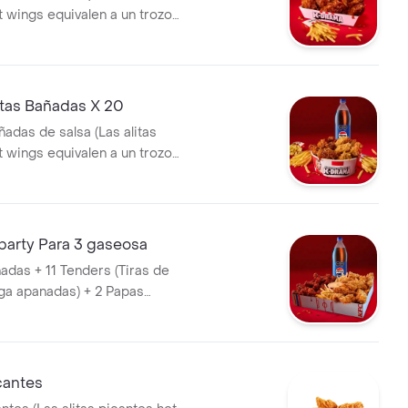
t wings equivalen a un trozo
 Papa Pequeña + 1 Gaseosa Pet
tas Bañadas X 20
ñadas de salsa (Las alitas
t wings equivalen a un trozo
 Papa Pequeña + 1 Gaseosa 1,5
party Para 3 gaseosa
ñadas + 11 Tenders (Tiras de
ga apanadas) + 2 Papas
 lts
icantes