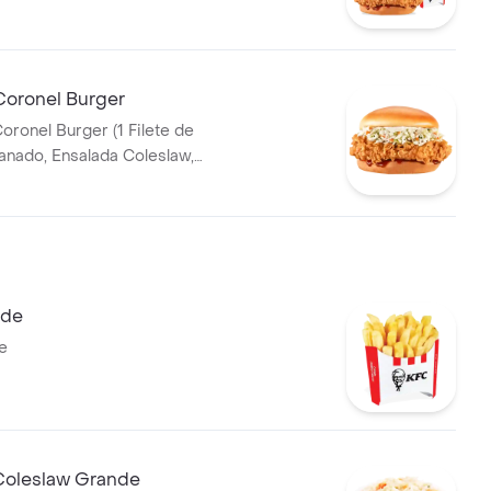
T 400ml
Coronel Burger
oronel Burger (1 Filete de
tequilla)
nde
e
Coleslaw Grande