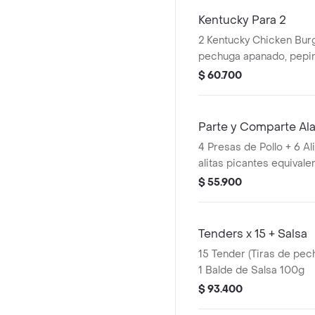
Kentucky Para 2
2 Kentucky Chicken Burg
pechuga apanado, pepinillos, mayonesa
premium y mantequilla) 
$ 60.700
Pequeñas + 2 Gaseosas
Avalancha Oreo
Parte y Comparte Al
4 Presas de Pollo + 6 Al
alitas picantes equivalen
+ 2 Papas Pequeñas + 2
$ 55.900
400ml + 1 Balde de Sal
Tenders x 15 + Salsa
15 Tender (Tiras de pec
1 Balde de Salsa 100g
$ 93.400