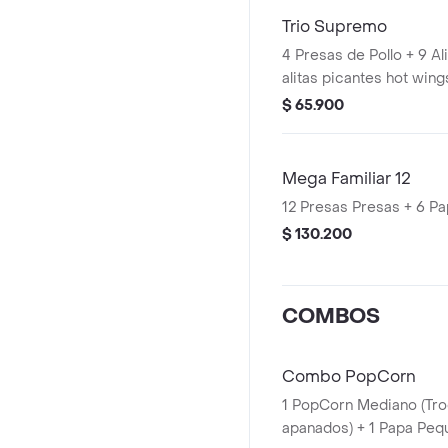
Trio Supremo
4 Presas de Pollo + 9 Al
alitas picantes hot wing
trozo de ala) + 1 PopCo
$ 65.900
de pechuga apanados) 
Pequeñas + 1 Balde de 
Mega Familiar 12
12 Presas P
$ 130.200
COMBOS
Combo PopCorn
1 PopCorn Mediano (Tro
apanados) + 1 Papa Peq