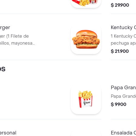
 + 1 Papa Pequeña
BBQ y mantequilla) + 1 Papa Pequeña + 1
$ 29.900
+ 1 Balde de
Gaseosa PE
rger
Kentucky 
te de
1 Kentucky C
pechuga apanado, Ensalada Coleslaw,
BBQ y man
$ 21.900
OS
Papa Gra
Papa Grand
$ 9900
ersonal
Ensalada 