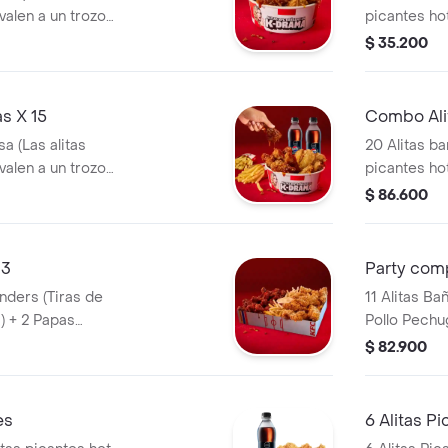
valen a un trozo
picantes ho
de ala) + 1
$ 35.200
s X 15
Combo Ali
a (Las alitas
20 Alitas ba
valen a un trozo
picantes ho
a + 2 Gaseosa Pet
de ala) + 3
$ 86.600
lts
 3
Party com
11 Alitas Ba
) + 2 Papas
Pollo Pechu
 de Salsa 100g
Pequeñas + 1 Balde de Salsa 100g + 1
$ 82.900
Gaseosa 1,5
es
6 Alitas P