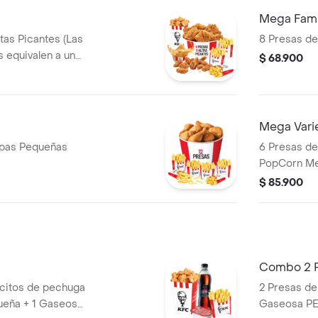
Mega Fami
itas Picantes (Las
8 Presas de
s equivalen a un
$ 68.900
rn Mediano (Trozos
+ 3 Papas
Salsa 100g
Mega Vari
resas + 6 Papas Pequeñas
6 Presas de 
PopCorn Me
apanados) +
$ 85.900
Pechuga ap
2 Sudaes de
100g
Combo 2 
citos de pechuga
2 Presas de
ueña + 1 Gaseosa
Gaseosa PE