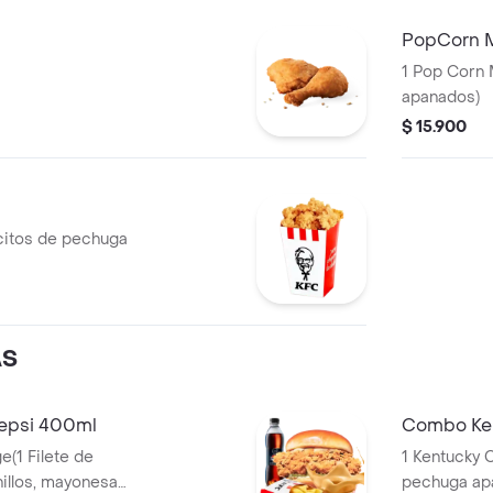
PopCorn 
1 Pop Corn 
apanados)
$ 15.900
citos de pechuga
AS
epsi 400ml
Combo Ken
e(1 Filete de
1 Kentucky C
pechuga apanado, Ensalada Coleslaw,