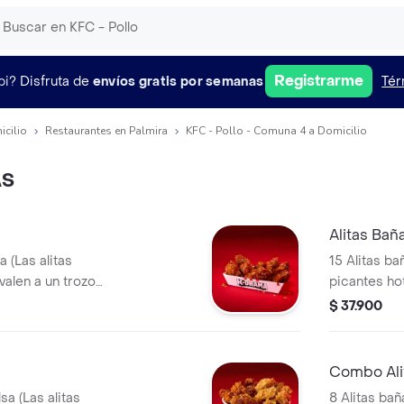
Registrarme
pi?
Disfruta de
envíos gratis por semanas
Tér
icilio
Restaurantes en Palmira
KFC - Pollo - Comuna 4 a Domicilio
AS
Alitas Bañ
a (Las alitas
15 Alitas ba
valen a un trozo
picantes ho
de ala)
$ 37.900
Combo Ali
sa (Las alitas
8 Alitas bañ