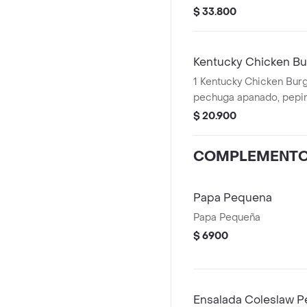
premium y mantequilla)
$ 33.800
+ 1 Gaseosa PET 400ml 
Salsa 100g
Kentucky Chicken Bu
1 Kentucky Chicken Burger (1 File
pechuga apanado, pepinillos, mayonesa
premium y mantequilla)
$ 20.900
COMPLEMENT
Papa Pequena
Papa Pequeña
$ 6900
Ensalada Coleslaw P