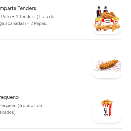
omparte Tenders
Pollo + 4 Tenders (Tiras de
ga apanadas) + 2 Papas
1 Balde de Salsa 100g + 2
et 400 ml
Pequeno
Pequeño (Trocitos de
anados)