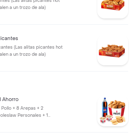
antes (Las alitas picantes hot
len a un trozo de ala)
Picantes
cantes (Las alitas picantes hot
len a un trozo de ala)
l Ahorro
 Pollo + 8 Arepas + 2
oleslaw Personales + 1
 Litros