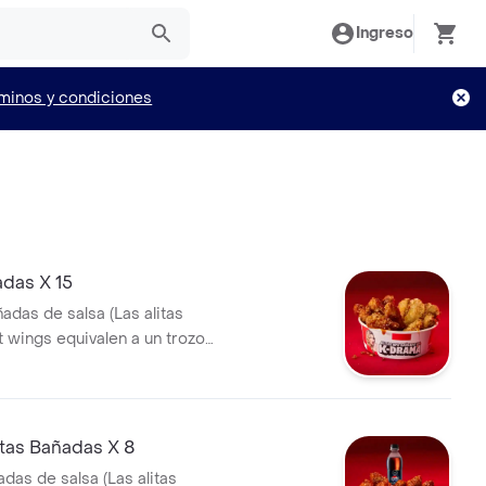
Ingreso
minos y condiciones
adas X 15
ñadas de salsa (Las alitas
t wings equivalen a un trozo
tas Bañadas X 8
adas de salsa (Las alitas