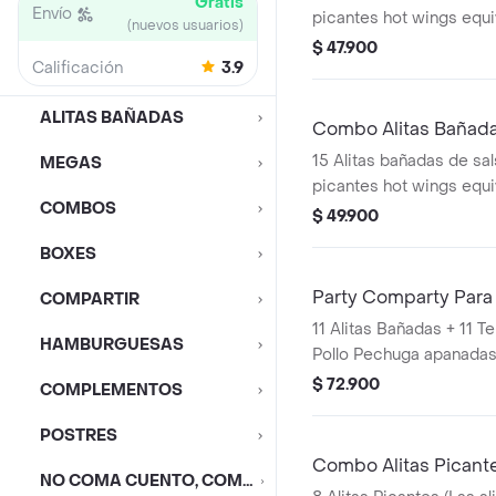
Gratis
Envío
picantes hot wings equi
(nuevos usuarios)
de ala)
$ 47.900
Calificación
3.9
ALITAS BAÑADAS
Combo Alitas Bañada
15 Alitas bañadas de sals
MEGAS
picantes hot wings equi
COMBOS
de ala) + 2 Papa Pequeñ
$ 49.900
BOXES
Party Comparty Para
COMPARTIR
11 Alitas Bañadas + 11 Tenders (Tiras de
HAMBURGUESAS
Pollo Pechuga apanadas
Pequeñas + 1 Balde
$ 72.900
COMPLEMENTOS
POSTRES
Combo Alitas Picant
NO COMA CUENTO, COMA DESCUENTO