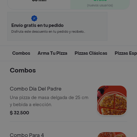
(nuevos usuarios)
Envío gratis en tu pedido
Disfruta este descuento en tu pedido y recíbelo
en minutos.
Combos
Arma Tu Pizza
Pizzas Clásicas
Pizzas Esp
Combos
Combo Día Del Padre
Una pizza de masa delgada de 25 cm
y bebida a elección.
$ 32.500
Combo Para 4