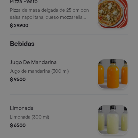
Pizza Pesto
Pizza de masa delgada de 25 cm con
salsa napolitana, queso mozzarella,
burrata, pesto, almendras (nuez)
$ 29.900
fileteadas y miel.
Bebidas
Jugo De Mandarina
Jugo de mandarina (300 ml)
$ 9500
Limonada
Limonada (300 ml)
$ 6500