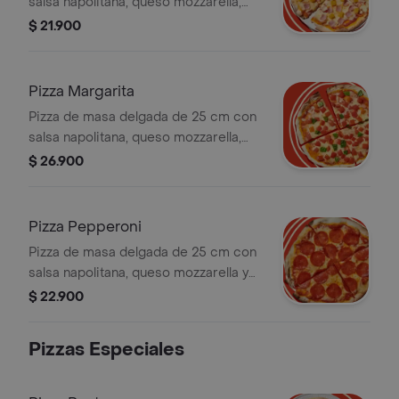
salsa napolitana, queso mozzarella,
jamon de cerdo y piña.
$ 21.900
Pizza Margarita
Pizza de masa delgada de 25 cm con
salsa napolitana, queso mozzarella,
tomate y albahaca.
$ 26.900
Pizza Pepperoni
Pizza de masa delgada de 25 cm con
salsa napolitana, queso mozzarella y
pepperoni.
$ 22.900
Pizzas Especiales