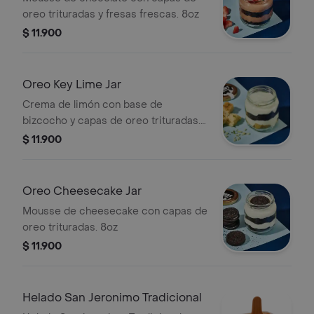
oreo trituradas y fresas frescas. 8oz
$ 11.900
Oreo Key Lime Jar
Crema de limón con base de
bizcocho y capas de oreo trituradas.
8oz
$ 11.900
Oreo Cheesecake Jar
Mousse de cheesecake con capas de
oreo trituradas. 8oz
$ 11.900
Helado San Jeronimo Tradicional