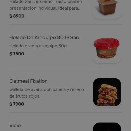
Helado San Jeronimo Tradicional en
presentación individual. Ideal para
disfrutar en cualquier momento.
$ 8900
Helado De Arequipe 80 G San
Jeronimo
Helado crema arequipe 80g
$ 7500
Oatmeal Fixation
Galleta de avena con canela y relleno
de frutos rojos.
$ 7900
Vicio