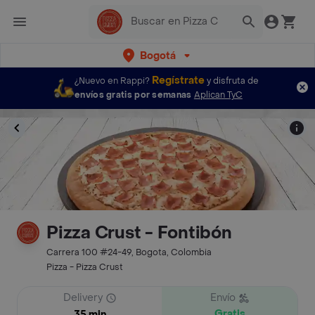
Bogotá
Regístrate
¿Nuevo en Rappi?
y disfruta de
envíos gratis por semanas
Aplican TyC
Pizza Crust - Fontibón
Carrera 100 #24-49, Bogota, Colombia
Pizza - Pizza Crust
Delivery
Envío
Gratis
35 min