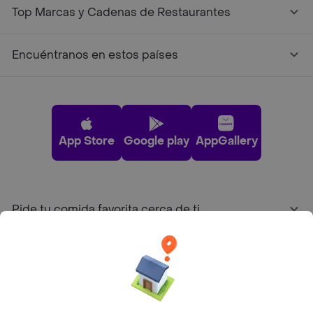
Top Marcas y Cadenas de Restaurantes
Encuéntranos en estos países
App Store
Google play
AppGallery
Pide tu comida favorita cerca de ti
Categorías
Únete a Rappi