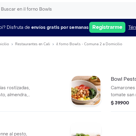
Registrarme
pi?
Disfruta de
envíos gratis por semanas
Tér
icilio
Restaurantes en Cali
il forno Bowls - Comuna 2 a Domicilio
Bowl Pest
as rostizadas,
Camarones al
to, almendra,
tomate san 
cas, aderezo
zanahorias 
$ 39.900
cogollo eur
nne al pesto,