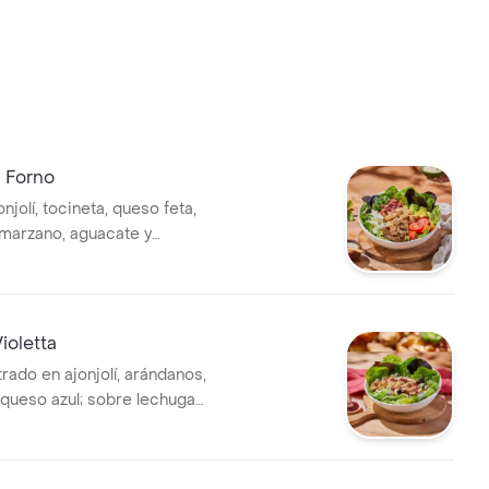
l Forno
onjolí, tocineta, queso feta,
marzano, aguacate y
s con balsámico,sobre
ollo europeo y vinagreta
ioletta
rado en ajonjolí, arándanos,
queso azul; sobre lechuga
opeo en vinagreta miel
n salsa frutos rojos.