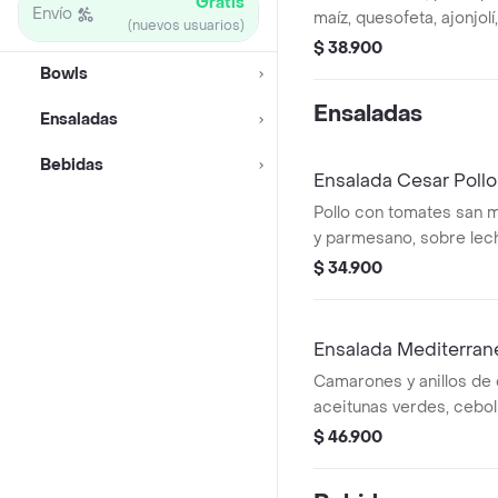
Gratis
Envío
maíz, quesofeta, ajonjol
(nuevos usuarios)
marzano y aguacate; so
$ 38.900
cogollo europeo con vi
Bowls
Ensaladas
Ensaladas
Bebidas
Ensalada Cesar Pollo
Pollo con tomates san 
y parmesano, sobre lec
europeo en salsa césar.
$ 34.900
Ensalada Mediterran
Camarones y anillos de
aceitunas verdes, cebol
tomates san marzano; s
$ 46.900
cogollo europeo en vin
mediterránea.