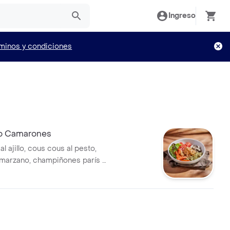
Ingreso
minos y condiciones
o Camarones
 ajillo, cous cous al pesto,
marzano, champiñones parís y
rostizadas sobre lechuga
opeo con aderezo ranch.