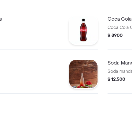
s
Coca Cola
Coca Cola C
$ 8900
Soda Mand
Soda manda
$ 12.500