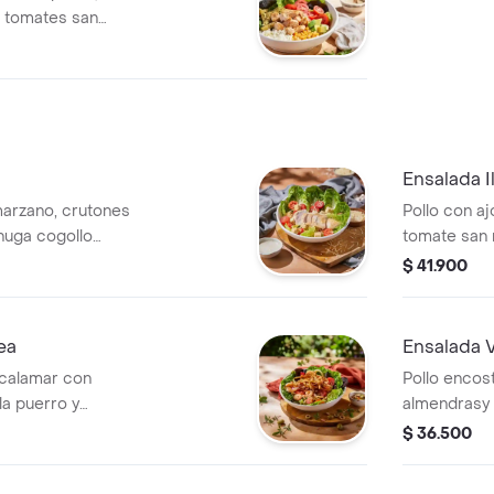
í, tomates san
bre lechuga
nagreta campiña.
Ensalada I
marzano, crutones
Pollo con aj
huga cogollo
tomate san 
champiñone
$ 41.900
lechuga cog
campiña.
ea
Ensalada V
 calamar con
Pollo encost
la puerro y
almendrasy 
obre lechuga
cogollo eur
$ 36.500
agreta
mostaza y co