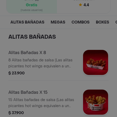
Gratis
4.4
(nuevos usuarios)
ALITAS BAÑADAS
MEGAS
COMBOS
BOXES
ALITAS BAÑADAS
Alitas Bañadas X 8
8 Alitas bañadas de salsa (Las alitas
picantes hot wings equivalen a un
trozo de ala)
$ 23.900
Alitas Bañadas X 15
15 Alitas bañadas de salsa (Las alitas
picantes hot wings equivalen a un
trozo de ala)
$ 37.900