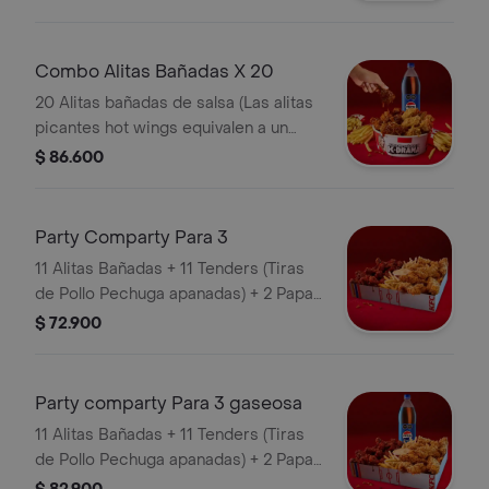
Gaseosa Pet
Combo Alitas Bañadas X 20
20 Alitas bañadas de salsa (Las alitas
picantes hot wings equivalen a un
trozo de ala) + 3 Papa Pequeña + 1
$ 86.600
Gaseosa 1,5 lts
Party Comparty Para 3
11 Alitas Bañadas + 11 Tenders (Tiras
de Pollo Pechuga apanadas) + 2 Papas
Pequeñas + 1 Balde de Salsa 100g
$ 72.900
Party comparty Para 3 gaseosa
11 Alitas Bañadas + 11 Tenders (Tiras
de Pollo Pechuga apanadas) + 2 Papas
Pequeñas + 1 Balde de Salsa 100g + 1