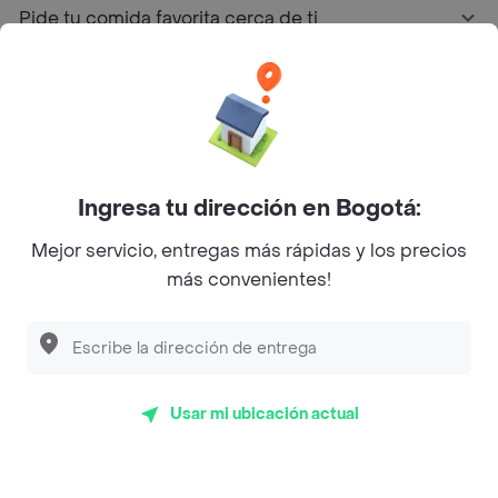
Pide tu comida favorita cerca de ti
Categorías
Únete a Rappi
Ingresa tu dirección en Bogotá:
Sobre Rappi
Mejor servicio, entregas más rápidas y los precios
más convenientes!
Facebook
Twitter
Instagram
©
2026
Rappi Inc. All rights reserved.
Usar mi ubicación actual
Rappi S.A.S. --- NIT 900.843.898-9 --- Calle 63 # 16A-02
Bogotá D.C. --- notificacionesrappi@rappi.com