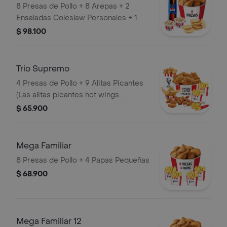
8 Presas de Pollo + 8 Arepas + 2
Ensaladas Coleslaw Personales + 1
Gaseosa 1,5 Litros
$ 98.100
Trio Supremo
4 Presas de Pollo + 9 Alitas Picantes
(Las alitas picantes hot wings
equivalen a un trozo de ala) + 1
$ 65.900
PopCorn Mediano (Trozos de
pechuga apanados) + 3 Papas
Pequeñas + 1 Balde de Salsa 100g
Mega Familiar
8 Presas de Pollo + 4 Papas Pequeñas
$ 68.900
Mega Familiar 12