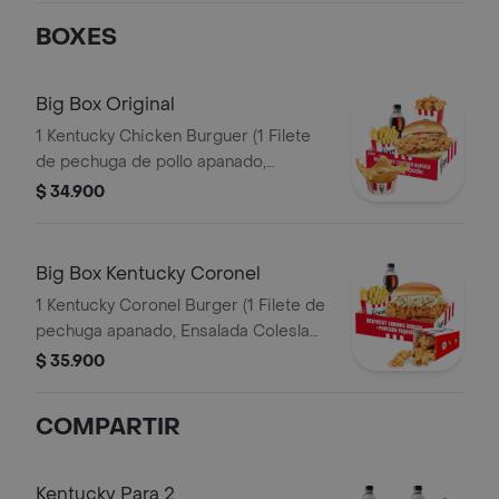
BOXES
Big Box Original
1 Kentucky Chicken Burguer (1 Filete
de pechuga de pollo apanado,
pepinillos, mayonesa premium y
$ 34.900
mantequilla) + 1 PopCorn Peq + 1 Papa
Peq + 1 Gaseosa Pet 400ml + 1 Balde
de Salsa 100g
Big Box Kentucky Coronel
1 Kentucky Coronel Burger (1 Filete de
pechuga apanado, Ensalada Coleslaw,
BBQ y mantequilla) + 1 Pop Corn
$ 35.900
Pequeño+ 1 Papa Pequeña + 1
Gaseosa PET 400ml
COMPARTIR
Kentucky Para 2