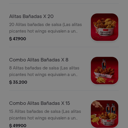
Alitas Bañadas X 20
20 Alitas bañadas de salsa (Las alitas
picantes hot wings equivalen a un
trozo de ala)
$ 47.900
Combo Alitas Bañadas X 8
8 Alitas bañadas de salsa (Las alitas
picantes hot wings equivalen a un
trozo de ala) + 1 Papa Pequeña + 1
$ 35.200
Gaseosa Pet
Combo Alitas Bañadas X 15
15 Alitas bañadas de salsa (Las alitas
picantes hot wings equivalen a un
trozo de ala) + 2 Papa Pequeña + 2
$ 49.900