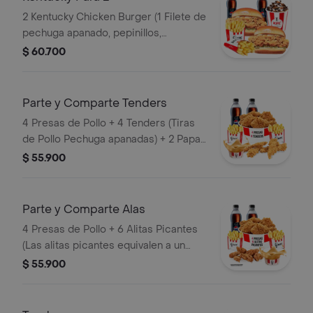
2 Kentucky Chicken Burger (1 Filete de
pechuga apanado, pepinillos,
mayonesa premium y mantequilla) + 2
$ 60.700
Papas Pequeñas + 2 Gaseosas PET
400ml + 1 Avalancha Oreo
Parte y Comparte Tenders
4 Presas de Pollo + 4 Tenders (Tiras
de Pollo Pechuga apanadas) + 2 Papas
Pequeñas + 1 Balde de Salsa 100g + 2
$ 55.900
Gaseosas Pet 400 ml
Parte y Comparte Alas
4 Presas de Pollo + 6 Alitas Picantes
(Las alitas picantes equivalen a un
trozo de ala) + 2 Papas Pequeñas + 2
$ 55.900
Gaseosas Pet 400ml + 1 Balde de
Salsa 100g