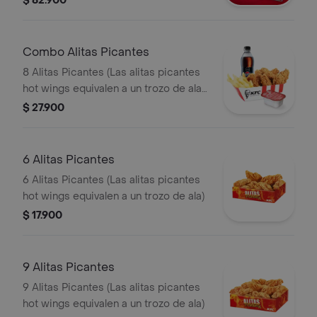
$ 82.900
Gaseosa 1,5 lts
Combo Alitas Picantes
8 Alitas Picantes (Las alitas picantes
hot wings equivalen a un trozo de ala)
+ 1 Papa Pequeña + 1 Gaseosa PET
$ 27.900
400ml + + 1 Blister de Salsa BBQ
6 Alitas Picantes
6 Alitas Picantes (Las alitas picantes
hot wings equivalen a un trozo de ala)
$ 17.900
9 Alitas Picantes
9 Alitas Picantes (Las alitas picantes
hot wings equivalen a un trozo de ala)