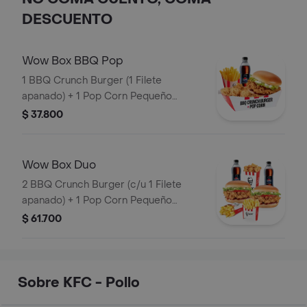
DESCUENTO
Wow Box BBQ Pop
1 BBQ Crunch Burger (1 Filete
apanado) + 1 Pop Corn Pequeño
(Trocitos de pechuga pollo apanados)
$ 37.800
+ 1 Papa Pequeña + 1 Gaseosa PET
400ml
Wow Box Duo
2 BBQ Crunch Burger (c/u 1 Filete
apanado) + 1 Pop Corn Pequeño
(Trocitos de pechuga apanados) + 2
$ 61.700
Papa Pequeña + 2 Gaseosas PET
400ml
Sobre KFC - Pollo