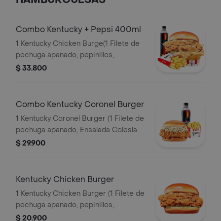
HAMBURGUESAS
Combo Kentucky + Pepsi 400ml
1 Kentucky Chicken Burge(1 Filete de
pechuga apanado, pepinillos,
mayonesa premium y mantequilla) + 1
$ 33.800
Papa Pequeña + 1 Gaseosa PET
400ml + 1 Balde de Salsa 100g
Combo Kentucky Coronel Burger
1 Kentucky Coronel Burger (1 Filete de
pechuga apanado, Ensalada Coleslaw,
BBQ y mantequilla) + 1 Papa Pequeña
$ 29.900
+ 1 Gaseosa PET 400ml
Kentucky Chicken Burger
1 Kentucky Chicken Burger (1 Filete de
pechuga apanado, pepinillos,
mayonesa premium y mantequilla)
$ 20.900