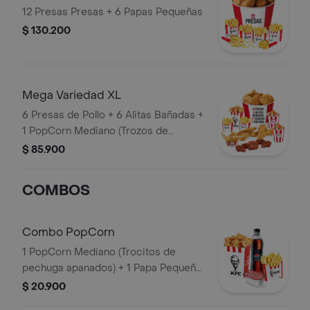
12 Presas Presas + 6 Papas Pequeñas
$ 130.200
Mega Variedad XL
6 Presas de Pollo + 6 Alitas Bañadas +
1 PopCorn Mediano (Trozos de
pechuga apanados) + 4 Tenders (Tiras
$ 85.900
de Pollo Pechuga apanadas) + 2 Papas
Pequeñas + 2 Sudaes de Arequipe + 1
COMBOS
Balde de Salsa 100g
Combo PopCorn
1 PopCorn Mediano (Trocitos de
pechuga apanados) + 1 Papa Pequeña
+ 1 Gaseosa PET 400ml + 1 Blister de
$ 20.900
Salsa BBQ