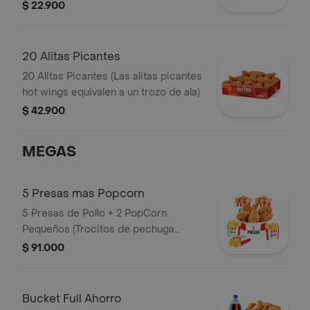
$ 22.900
20 Alitas Picantes
20 Alitas Picantes (Las alitas picantes
hot wings equivalen a un trozo de ala)
$ 42.900
MEGAS
5 Presas mas Popcorn
5 Presas de Pollo + 2 PopCorn
Pequeños (Trocitos de pechuga
apanados) + 3 Papas Pequeñas
$ 91.000
Bucket Full Ahorro