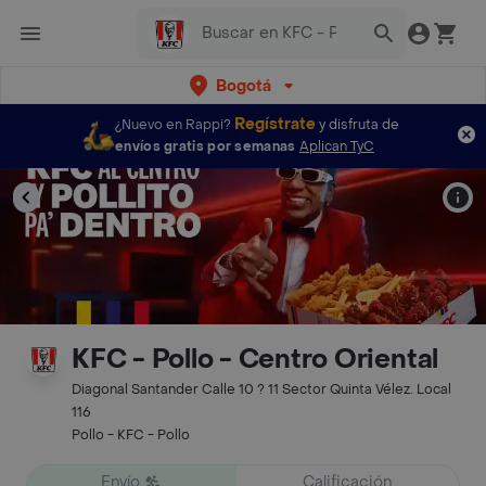
Bogotá
Regístrate
¿Nuevo en Rappi?
y disfruta de
envíos gratis por semanas
Aplican TyC
KFC - Pollo - Centro Oriental
Diagonal Santander Calle 10 ? 11 Sector Quinta Vélez. Local
116
Pollo - KFC - Pollo
Envío
Calificación