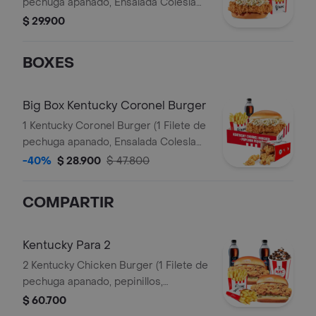
pechuga apanado, Ensalada Coleslaw,
BBQ y mantequilla) + 1 Papa Pequeña
$ 29.900
+ 1 Gaseosa PET 400ml
BOXES
Big Box Kentucky Coronel Burger
1 Kentucky Coronel Burger (1 Filete de
pechuga apanado, Ensalada Coleslaw,
BBQ y mantequilla) + 1 Pop Corn
-40%
$ 28.900
$ 47.800
Pequeño+ 1 Papa Pequeña + 1
Gaseosa PET 400ml
COMPARTIR
Kentucky Para 2
2 Kentucky Chicken Burger (1 Filete de
pechuga apanado, pepinillos,
mayonesa premium y mantequilla) + 2
$ 60.700
Papas Pequeñas + 2 Gaseosas PET