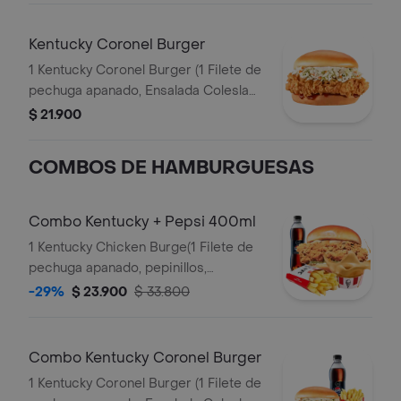
Kentucky Coronel Burger
1 Kentucky Coronel Burger (1 Filete de
pechuga apanado, Ensalada Coleslaw,
BBQ y mantequilla)
$ 21.900
COMBOS DE HAMBURGUESAS
Combo Kentucky + Pepsi 400ml
1 Kentucky Chicken Burge(1 Filete de
pechuga apanado, pepinillos,
mayonesa premium y mantequilla) + 1
-29%
$ 23.900
$ 33.800
Papa Pequeña + 1 Gaseosa PET
400ml + 1 Balde de Salsa 100g
Combo Kentucky Coronel Burger
1 Kentucky Coronel Burger (1 Filete de