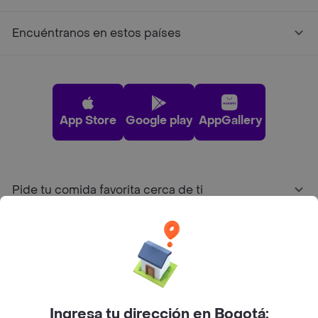
Encuéntranos en estos países
App Store
Google play
AppGallery
Pide tu comida favorita cerca de ti
Categorías
Únete a Rappi
Ingresa tu dirección en Bogotá: