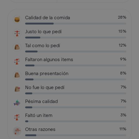
Calidad de la comida
28%
Justo lo que pedí
15%
Tal como lo pedí
12%
Faltaron algunos items
9%
Buena presentación
8%
No fue lo que pedí
7%
Pésima calidad
7%
Faltó un item
3%
Otras razones
11%