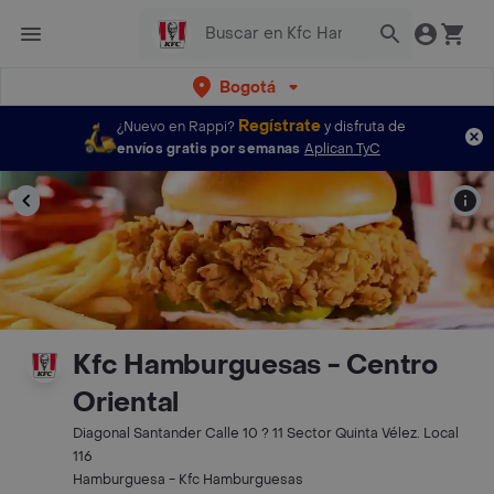
Bogotá
Regístrate
¿Nuevo en Rappi?
y disfruta de
envíos gratis por semanas
Aplican TyC
Kfc Hamburguesas - Centro
Oriental
Diagonal Santander Calle 10 ? 11 Sector Quinta Vélez. Local
116
Hamburguesa - Kfc Hamburguesas