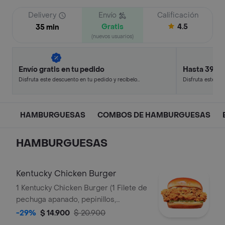
Delivery
Envío
Calificación
Gratis
4.5
35 min
(nuevos usuarios)
Envío gratis en tu pedido
Hasta 39% 
Disfruta este descuento en tu pedido y recíbelo
Disfruta este de
en minutos.
en minutos.
HAMBURGUESAS
COMBOS DE HAMBURGUESAS
HAMBURGUESAS
Kentucky Chicken Burger
1 Kentucky Chicken Burger (1 Filete de
pechuga apanado, pepinillos,
mayonesa premium y mantequilla)
-29%
$ 14.900
$ 20.900