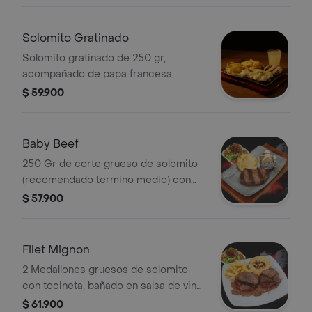
Solomito Gratinado
Solomito gratinado de 250 gr,
acompañado de papa francesa,
ensalada y arepa de queso.
$ 59.900
Baby Beef
250 Gr de corte grueso de solomito
(recomendado termino medio) con
papa americana, ensalada y arepa de
$ 57.900
queso.
Filet Mignon
2 Medallones gruesos de solomito
con tocineta, bañado en salsa de vino
y champiñon, papa a la francesa,
$ 61.900