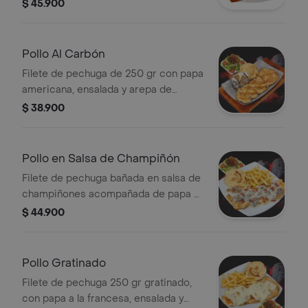
ensalada y arepa de queso.
$ 45.900
Pollo Al Carbón
Filete de pechuga de 250 gr con papa
americana, ensalada y arepa de
queso.
$ 38.900
Pollo en Salsa de Champiñón
Filete de pechuga bañada en salsa de
champiñones acompañada de papa a
la francesa, ensalada y arepa de
$ 44.900
queso.
Pollo Gratinado
Filete de pechuga 250 gr gratinado,
con papa a la francesa, ensalada y