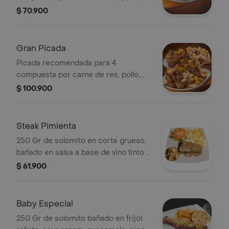
costilla de cerdo, chorizo, patacones,
$ 70.900
papa criolla y arepa de queso.
Gran Picada
Picada recomendada para 4
compuesta por carne de res, pollo,
cerdo, chicharrón, costilla, chorizos,
$ 100.900
arepas de queso, papa criolla y
plátano chip.
Steak Pimienta
250 Gr de solomito en corte grueso,
bañado en salsa a base de vino tinto y
pimienta acompañado de papa a la
$ 61.900
francesa, ensalada y arepa de queso.
Baby Especial
250 Gr de solomito bañado en frijol