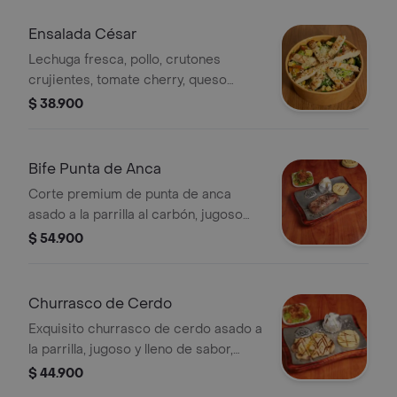
con lechuga, tomate y cebolla
crocante. servido sobre plancha
Ensalada César
caliente para mantener su
Lechuga fresca, pollo, crutones
temperatura y sabor inigualables. ¡una
crujientes, tomate cherry, queso
explosión de sabor para los amantes
parmesano y nuestra cremosa salsa
$ 38.900
de la carne!
César.
Bife Punta de Anca
Corte premium de punta de anca
asado a la parrilla al carbón, jugoso
por dentro y con un toque ahumado
$ 54.900
irresistible. servido con papa al vapor,
arepa asada y ensalada fresca con
lechuga, tomate y crujientes tiras de
Churrasco de Cerdo
cebolla caramelizada.
Exquisito churrasco de cerdo asado a
la parrilla, jugoso y lleno de sabor,
servido sobre plancha caliente para
$ 44.900
mantener su temperatura.