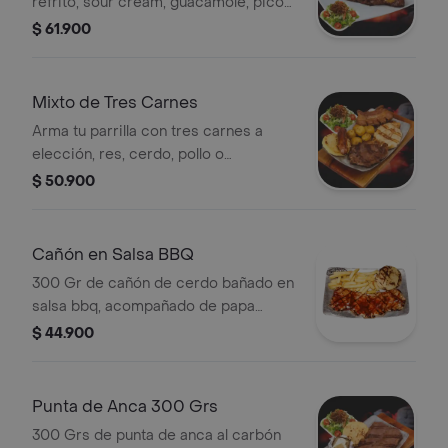
refrito, sour cream, guacamole, pico
de gallo y gratinado acompañado
$ 61.900
papa a la francesa, ensalada, arepa de
queso.
Mixto de Tres Carnes
Arma tu parrilla con tres carnes a
elección, res, cerdo, pollo o
chicharrón; acompañado de un
$ 50.900
chorizo, papa criolla, ensalada y arepa
de queso.
Cañón en Salsa BBQ
300 Gr de cañón de cerdo bañado en
salsa bbq, acompañado de papa
francesa, ensalada y arepa de queso.
$ 44.900
Punta de Anca 300 Grs
300 Grs de punta de anca al carbón