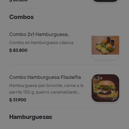
$ 60.800
Combos
Combo 2x1 Hamburguesa
Clásica
Combo en hamburguesa clásica
$ 83.800
Combo Hamburguesa Filadelfia
Hamburguesa pan brioche, carne a la
parrila 150 g, puerro caramelizado,
queso philadelphia, mozzarella,
$ 31.900
lechuga, tomate y gaseosa a elección.
Hamburguesas