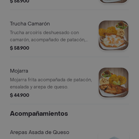
$ 56.900
con yuca, ensalada y arepa de queso.
Trucha Camarón
Trucha arcoíris deshuesado con
camarón, acompañado de patacón,
ensalada y arepa de queso
$ 58.900
Mojarra
Mojarra frita acompañada de patacón,
ensalada y arepa de queso.
$ 44.900
Acompañamientos
Arepas Asada de Queso