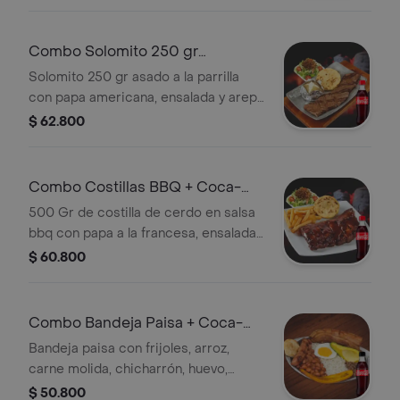
+ Gaseosa
Combo Solomito 250 gr
+Cocacola Orig 450 ml
Solomito 250 gr asado a la parrilla
con papa americana, ensalada y arepa
de queso. + Gaseosa
$ 62.800
Combo Costillas BBQ + Coca-
Cola Sabor Original 450 ml
500 Gr de costilla de cerdo en salsa
bbq con papa a la francesa, ensalada
y arepa de queso. + Gaseosa
$ 60.800
Combo Bandeja Paisa + Coca-
Cola Sin Azúcar 450 ml
Bandeja paisa con frijoles, arroz,
carne molida, chicharrón, huevo,
chorizo, tajada de maduro, aguacate y
$ 50.800