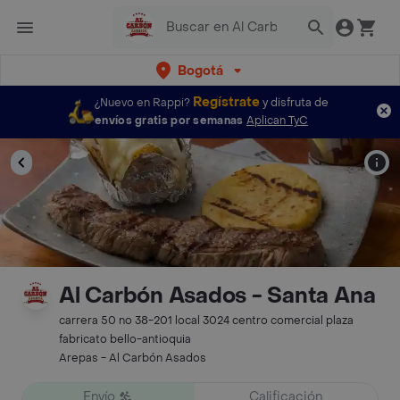
Bogotá
Regístrate
¿Nuevo en Rappi?
y disfruta de
envíos gratis por semanas
Aplican TyC
Al Carbón Asados - Santa Ana
carrera 50 no 38-201 local 3024 centro comercial plaza
fabricato bello-antioquia
Arepas - Al Carbón Asados
Envío
Calificación