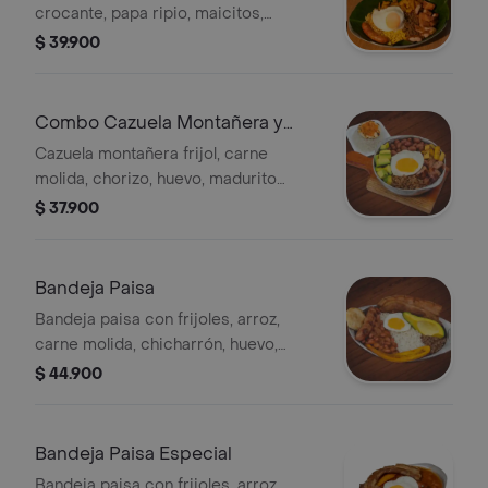
crocante, papa ripio, maicitos,
chorizo, madurito picado, carne
$ 39.900
molida y huevo. Todo servido sobre
una cama de hoja de bijao.
Combo Cazuela Montañera y
Limonada
Cazuela montañera frijol, carne
molida, chorizo, huevo, madurito
picado y aguacate con arroz, arepa
$ 37.900
con hogao, limonada.
Bandeja Paisa
Bandeja paisa con frijoles, arroz,
carne molida, chicharrón, huevo,
chorizo, tajada de maduro, aguacate y
$ 44.900
arepa.
Bandeja Paisa Especial
Bandeja paisa con frijoles, arroz,