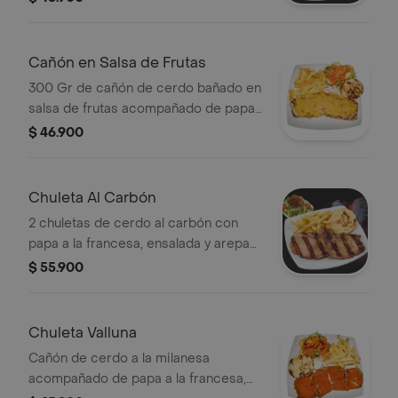
de queso.
Cañón en Salsa de Frutas
300 Gr de cañón de cerdo bañado en
salsa de frutas acompañado de papa
a la francesa, ensalada y arepa de
$ 46.900
queso.
Chuleta Al Carbón
2 chuletas de cerdo al carbón con
papa a la francesa, ensalada y arepa
de queso.
$ 55.900
Chuleta Valluna
Cañón de cerdo a la milanesa
acompañado de papa a la francesa,