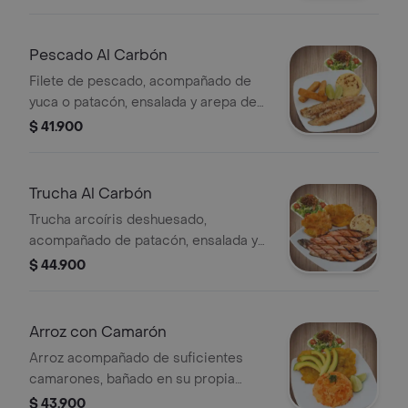
Pescado Al Carbón
Filete de pescado, acompañado de
yuca o patacón, ensalada y arepa de
queso.
$ 41.900
Trucha Al Carbón
Trucha arcoíris deshuesado,
acompañado de patacón, ensalada y
arepa de queso.
$ 44.900
Arroz con Camarón
Arroz acompañado de suficientes
camarones, bañado en su propia
salsa de camarón y salsa de la casa
$ 43.900