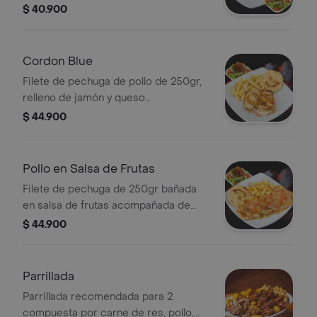
arepa de queso
$ 40.900
Cordon Blue
Filete de pechuga de pollo de 250gr,
relleno de jamón y queso
acompañado de papa a la francesa,
$ 44.900
ensalada y arepa de queso.
Pollo en Salsa de Frutas
Filete de pechuga de 250gr bañada
en salsa de frutas acompañada de
papa a la francesa, ensalada y arepa
$ 44.900
de queso.
Parrillada
Parrillada recomendada para 2
compuesta por carne de res, pollo,