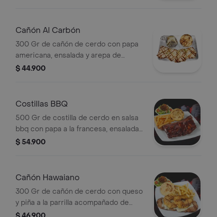
ensalada y arepa de queso.
Cañón Al Carbón
300 Gr de cañón de cerdo con papa
americana, ensalada y arepa de
queso.
$ 44.900
Costillas BBQ
500 Gr de costilla de cerdo en salsa
bbq con papa a la francesa, ensalada
y arepa de queso.
$ 54.900
Cañón Hawaiano
300 Gr de cañón de cerdo con queso
y piña a la parrilla acompañado de
papa a la francesa, ensalada y arepa
$ 46.900