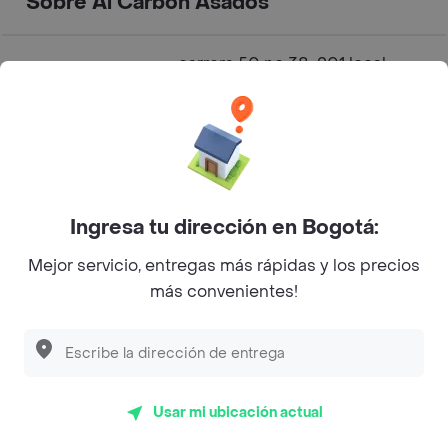
Sobre Al Carbón Asados
carrera 50 no 38-201 local
Dirección
3024 centro comercial plaza
fabricato bello-antioquia
Especialidad
Arepas
Rating
3.9
Ingresa tu dirección en Bogotá:
Mejor servicio, entregas más rápidas y los precios
Combo Bandeja Paisa +
más convenientes!
Coca-Cola Sabor Original
450 ml cuesta $ 50.800
Combo Mixto de Tres
Carnes +Cocacola Orig 450
ml cuesta $ 56.800
Combo Solomito 250 gr
Usar mi ubicación actual
Cuanto sale?
+Cocacola Orig 450 ml
cuesta $ 62.800