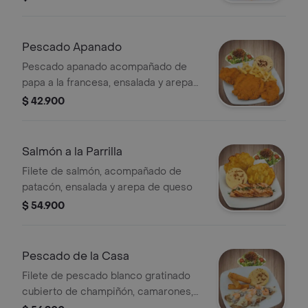
Pescado Apanado
Pescado apanado acompañado de
papa a la francesa, ensalada y arepa
de queso.
$ 42.900
Salmón a la Parrilla
Filete de salmón, acompañado de
patacón, ensalada y arepa de queso
$ 54.900
Pescado de la Casa
Filete de pescado blanco gratinado
cubierto de champiñón, camarones,
salsa a base de vino blanco y leche