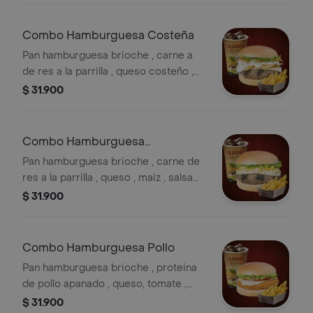
Combo Hamburguesa Costeña
Pan hamburguesa brioche , carne a
de res a la parrilla , queso costeño ,
natuchips ,suero y lechuga ,papas a la
$ 31.900
francessa y bebdia .
Combo Hamburguesa
Campesina
Pan hamburguesa brioche , carne de
res a la parrilla , queso , maiz , salsa
de maiz , lechuga , papas a la
$ 31.900
frencessa y bebidas.
Combo Hamburguesa Pollo
Pan hamburguesa brioche , proteina
de pollo apanado , queso, tomate ,
lechuga papas a la francessa y
$ 31.900