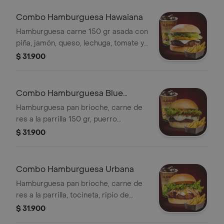
Combo Hamburguesa Hawaiana
Hamburguesa carne 150 gr asada con
piña, jamón, queso, lechuga, tomate y
papas a la francesa con gaseosa a
$ 31.900
elección.
Combo Hamburguesa Blue
Cheese
Hamburguesa pan brioche, carne de
res a la parrilla 150 gr, puerro
caramelizado, queso azul, mozzarella,
$ 31.900
lechuga, tomate, gaseosa a elección.
Combo Hamburguesa Urbana
Hamburguesa pan brioche, carne de
res a la parrilla, tocineta, ripio de
papa, tocineta, queso, salsa piña,
$ 31.900
tomate, lechuga y gaseosa a elección.