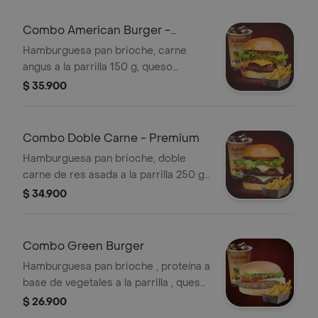
Combo American Burger -
Premium
Hamburguesa pan brioche, carne
angus a la parrilla 150 g, queso
americano, pepinillos, heinz, tocineta,
$ 35.900
tomate, lechuga y gaseosa a elección.
Combo Doble Carne - Premium
Hamburguesa pan brioche, doble
carne de res asada a la parrilla 250 g,
tocineta, queso, lechuga, tomate y
$ 34.900
gaseosa 250 ml a elección.
Combo Green Burger
Hamburguesa pan brioche , proteína a
base de vegetales a la parrilla , queso,
tomate , lechuga , papas a la
$ 26.900
francesas y bebida .