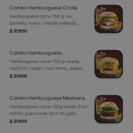
Combo Hamburguesa Criolla
Hamburguesa carne 150 g res,
tocineta, huevo, cebolla salteada,
queso, lechuga, tomate, papas
$ 31.900
francesas y gaseosa a elección.
Combo Hamburguesa
Colombiana
Hamburguesa carne 150 gr asada,
madurito, hogao, maíz tierno, queso,
lechuga, tomate, papas francesas y
$ 31.900
gaseosa a elección.
Combo Hamburguesa Mexicana
Hamburguesa carne 150g asada, frijol
refrito, guacamole, pico de gallo,
queso, lechuga, tomate, papas fritas y
$ 31.900
gaseosa a elección.