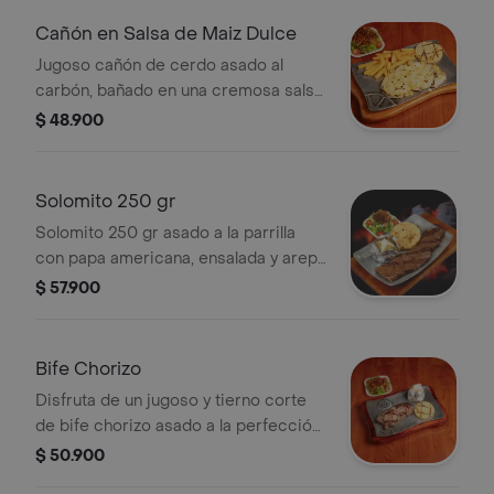
fresca con lechuga, tomate y
Cañón en Salsa de Maiz Dulce
crujientes tiras de cebolla
Jugoso cañón de cerdo asado al
caramelizada.
carbón, bañado en una cremosa salsa
de maíz dulce con un toque ahumado.
$ 48.900
acompañado de crujientes papas a la
francesa, arepa asada y una fresca
ensalada con lechuga, tomate y
Solomito 250 gr
crocantes tiras de cebolla
Solomito 250 gr asado a la parrilla
caramelizada.
con papa americana, ensalada y arepa
de queso.
$ 57.900
Bife Chorizo
Disfruta de un jugoso y tierno corte
de bife chorizo asado a la perfección,
acompañado de una arepa dorada,
$ 50.900
papa al horno y una fresca ensalada