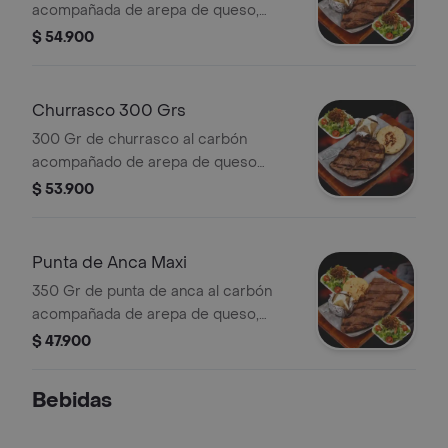
acompañada de arepa de queso,
ensalada y acompañantes a elección .
$ 54.900
Churrasco 300 Grs
300 Gr de churrasco al carbón
acompañado de arepa de queso
,ensalada y acompañantes a elección .
$ 53.900
Punta de Anca Maxi
350 Gr de punta de anca al carbón
acompañada de arepa de queso,
ensalada y acompañantes a elección .
$ 47.900
Bebidas