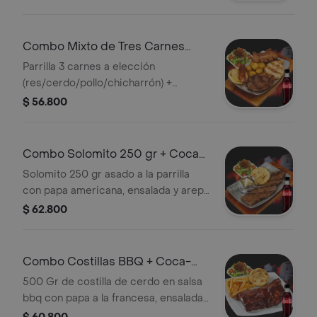
arepa. + Gaseosa
Combo Mixto de Tres Carnes
+Cocacola S/az 450 ml
Parrilla 3 carnes a elección
(res/cerdo/pollo/chicharrón) +
chorizo, papa criolla, ensalada, arepa
$ 56.800
de queso + Gaseosa
Combo Solomito 250 gr + Coca-
Cola Sin Azúcar 450 ml
Solomito 250 gr asado a la parrilla
con papa americana, ensalada y arepa
de queso. + Gaseosa
$ 62.800
Combo Costillas BBQ + Coca-
Cola Sin Azúcar 450 ml
500 Gr de costilla de cerdo en salsa
bbq con papa a la francesa, ensalada
y arepa de queso. + Gaseosa