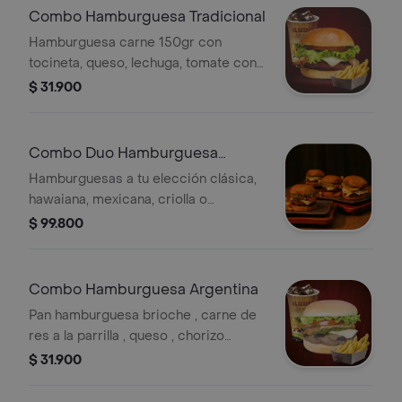
Combo Hamburguesa Tradicional
Hamburguesa carne 150gr con
tocineta, queso, lechuga, tomate con
papas a la francesa con gaseosa a
$ 31.900
elección.
Combo Duo Hamburguesa
Tradicional
Hamburguesas a tu elección clásica,
hawaiana, mexicana, criolla o
colombiana con papas a la francesa y
$ 99.800
gaseosas a elección.
Combo Hamburguesa Argentina
Pan hamburguesa brioche , carne de
res a la parrilla , queso , chorizo
,chimuchurri ,tomate ,lechuga , papas
$ 31.900
a la frnacessa y bebida.