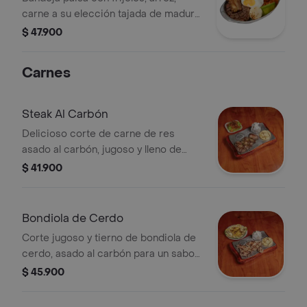
carne a su elección tajada de maduro,
aguacate y arepa.
$ 47.900
Carnes
Steak Al Carbón
Delicioso corte de carne de res
asado al carbón, jugoso y lleno de
sabor, con ese toque ahumado
$ 41.900
característico. servido sobre plancha
caliente, acompañado de una arepa
dorada, papa al horno y ensalada
Bondiola de Cerdo
fresca con lechuga, tomate y cebolla
Corte jugoso y tierno de bondiola de
crocante. ¡el sabor de la parrilla en su
cerdo, asado al carbón para un sabor
máxima expresión!
profundo y ahumado. acompañado de
$ 45.900
papa al vapor, arepa asada y una
fresca porción de vegetales grillados