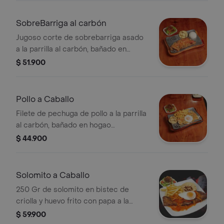
acompañado de arepa dorada, papa
al horno y una fresca ensalada con
SobreBarriga al carbón
lechuga, tomate y cebolla crocante.
Jugoso corte de sobrebarriga asado
¡una opción deliciosa y completa para
a la parrilla al carbón, bañado en
los amantes del buen comer!
hogao de tomate y cebolla. servido
$ 51.900
con arroz blanco, arepa asada y
ensalada fresca con lechuga, tomate
cherry y cebolla crocante. un sabor
Pollo a Caballo
auténtico, lleno de tradición y fuego.
Filete de pechuga de pollo a la parrilla
al carbón, bañado en hogao
tradicional (mezcla de tomate y
$ 44.900
cebolla), coronado con un huevo frito
suave. acompañado de papas a la
francesa, arepa asada y ensalada
Solomito a Caballo
fresca con lechuga, tomates cherry y
250 Gr de solomito en bistec de
crujientes tiras de cebolla
criolla y huevo frito con papa a la
caramelizada.
francesa, ensalada y arepa queso.
$ 59.900