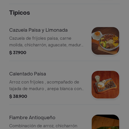
bebida.
Tipicos
Cazuela Paisa y Limonada
Cazuela de frijoles paisa, carne
molida, chicharrón, aguacate, maduro
picado, maíz, ripio de papa, arroz
$ 37.900
arepa, hogao y limonada.
Calentado Paisa
Arroz con frijoles , acompañado de
tajada de maduro , arepa blanca con
hogao , 2 huevos fritos , limonada
$ 38.900
natural y una proteína a tu elección .
Fiambre Antioqueño
Combinación de arroz, chicharrón