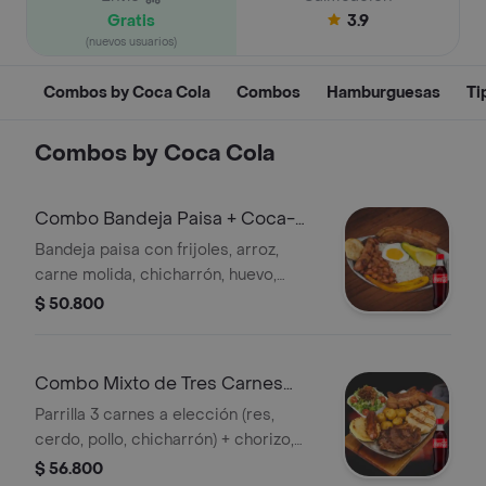
Gratis
3.9
(nuevos usuarios)
Combos by Coca Cola
Combos
Hamburguesas
Ti
Combos by Coca Cola
Combo Bandeja Paisa + Coca-
Cola Sabor Original 450 ml
Bandeja paisa con frijoles, arroz,
carne molida, chicharrón, huevo,
chorizo, tajada de maduro, aguacate y
$ 50.800
arepa. + Gaseosa
Combo Mixto de Tres Carnes
+Cocacola Orig 450 ml
Parrilla 3 carnes a elección (res,
cerdo, pollo, chicharrón) + chorizo,
papa criolla, ensalada, arepa de queso
$ 56.800