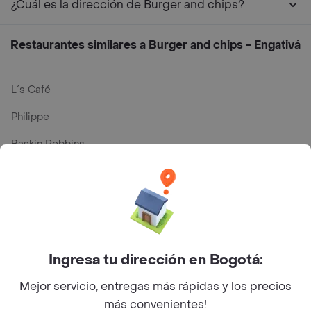
¿Cuál es la dirección de Burger and chips?
Restaurantes similares a Burger and chips - Engativá
L´s Café
Philippe
Baskin Robbins
La Cesta
Mercari - Postres
Myriam Camhi Co
Magnifique
Ingresa tu dirección en Bogotá:
Empanaditas de Pipian - Empanadas
Mejor servicio, entregas más rápidas y los precios
más convenientes!
Desayunadero de la 42