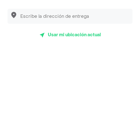
Luisa Postres
Sopitas y Frijoladas
Subway
Usar mi ubicación actual
Top Marcas y Cadenas de Restaurantes
Encuéntranos en estos países
App Store
Google play
AppGallery