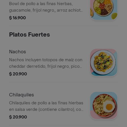
Bowl de pollo a las finas hierbas,
guacamole, frijol negro,, arroz achiote,
lechuga, queso y salsa verde
$ 16.900
(contiene cilantro).
Platos Fuertes
Nachos
Nachos incluyen totopos de maíz con
cheddar derretido, frijol negro, pico
de gallo, jalapeños, crema agria y
$ 20.900
guacamole.
Chilaquiles
Chilaquiles de pollo a las finas hierbas
en salsa verde (contiene cilantro), con
queso, cebolla, 2 salsas a elección y
$ 20.900
huevo frito (contiene pimienta).