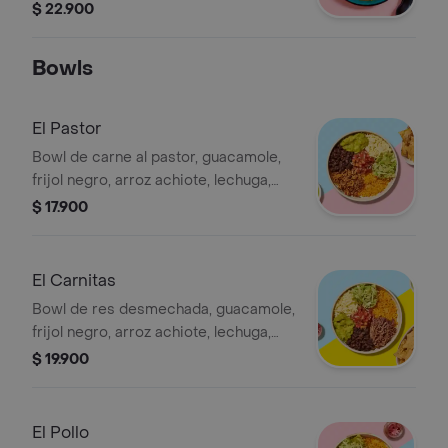
azúcar 300 ml. ***foto incluye
$ 22.900
adiciones con costo
Bowls
El Pastor
Bowl de carne al pastor, guacamole,
frijol negro, arroz achiote, lechuga,
queso y salsa verde (contiene
$ 17.900
cilantro).
El Carnitas
Bowl de res desmechada, guacamole,
frijol negro, arroz achiote, lechuga,
queso y salsa verde (contiene
$ 19.900
cilantro).
El Pollo