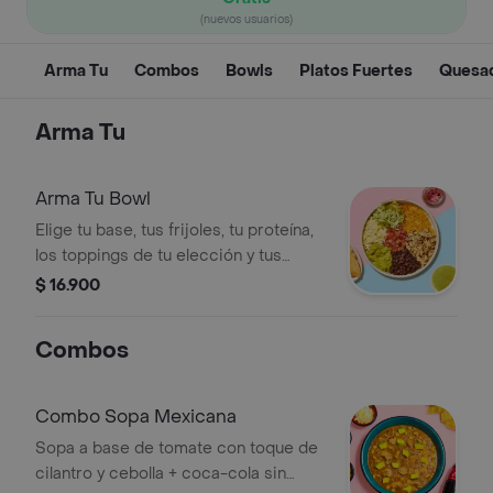
(nuevos usuarios)
Arma Tu
Combos
Bowls
Platos Fuertes
Quesad
Arma Tu
Arma Tu Bowl
Elige tu base, tus frijoles, tu proteína,
los toppings de tu elección y tus
salsas.
$ 16.900
Combos
Combo Sopa Mexicana
Sopa a base de tomate con toque de
cilantro y cebolla + coca-cola sin