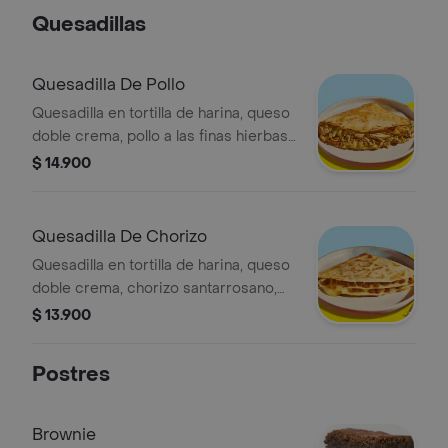
Quesadillas
Quesadilla De Pollo
Quesadilla en tortilla de harina, queso
doble crema, pollo a las finas hierbas
y salsa verde (contiene cilantro).
$ 14.900
Quesadilla De Chorizo
Quesadilla en tortilla de harina, queso
doble crema, chorizo santarrosano,
sour cream, cilantro y salsa mexicana.
$ 13.900
Postres
Brownie