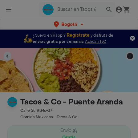
Bogotá
Regístrate
¿Nuevo en Rappi?
y disfruta de
envíos gratis por semanas
Aplican TyC
Tacos & Co - Puente Aranda
Calle 5c #34c-37
Comida Mexicana - Tacos & Co
Envío
Gratis