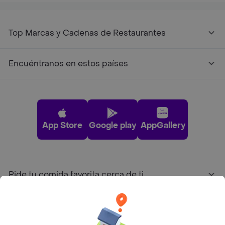
Top Marcas y Cadenas de Restaurantes
Encuéntranos en estos países
App Store
Google play
AppGallery
Pide tu comida favorita cerca de ti
Categorías