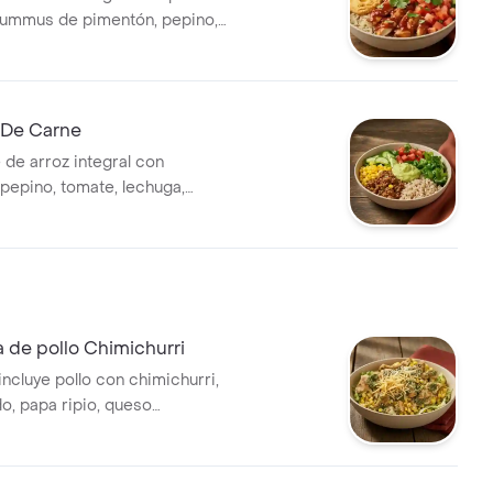
hummus de pimentón, pepino,
chuga. *Producto
 Picante.
 De Carne
 de arroz integral con
pepino, tomate, lechuga,
a y maíz.
 de pollo Chimichurri
ncluye pollo con chimichurri,
o, papa ripio, queso
 lechuga batavia y emulsión de