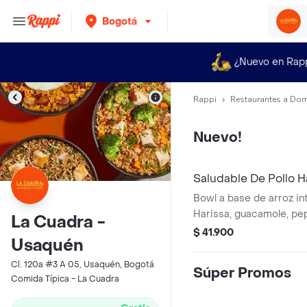
Bogotá
¿Nuevo en Rap
Rappi
Restaurantes a Dom
Nuevo!
Saludable De Pollo H
Bowl a base de arroz int
Harissa, guacamole, pep
La Cuadra -
Lechuga.
$ 41.900
Usaquén
Cl. 120a #3 A 05, Usaquén, Bogotá
Súper Promos
Comida Típica - La Cuadra