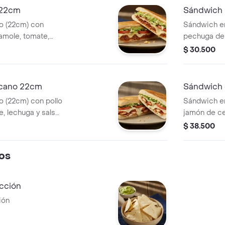
 22cm
Sándwich 
o (22cm) con
Sándwich e
camole, tomate,
pechuga de 
queso, tomat
$ 30.500
icano 22cm
Sándwich
 (22cm) con pollo
Sándwich e
, lechuga y salsa
jamón de ce
amente Picante.
lechuga y sa
$ 38.500
os
ección
ión