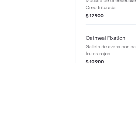
Mousse de cheesecake
Oreo triturada.
$ 12.900
Oatmeal Fixation
Galleta de avena con ca
frutos rojos.
$ 10.900
Galleta de Guayaba
Galleta de vainilla con 
chocolate Blanco.
Preguntas frecuentes
$ 10.900
¿La Cuadra hace entrega a domicilio?
Chips Pleasure