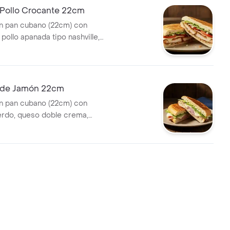
Pollo Crocante 22cm
n pan cubano (22cm) con
pollo apanada tipo nashville,
e, lechuga y salsa de ajo.
 de Jamón 22cm
n pan cubano (22cm) con
rdo, queso doble crema,
lsa de ajo.