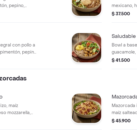
ón, pepino,
mexicano, 
tomate y Le
$ 37.500
Ligeramente
Saludable
egral con pollo a
Bowl a base
 pimentón, pepino,
guacamole, 
carne molid
$ 41.500
zorcadas
o
Mazorcada
izo, maíz
Mazorcada i
eso mozzarella,
maíz saltead
n de alioli.
mozzarella,
$ 45.900
alioli.