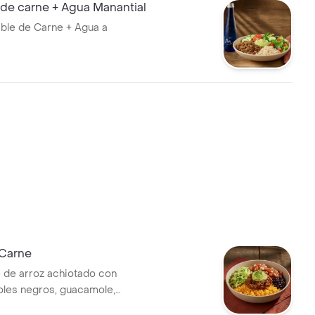
 de carne + Agua Manantial
ble de Carne + Agua a
Carne
 de arroz achiotado con
joles negros, guacamole,
 y pico de gallo.