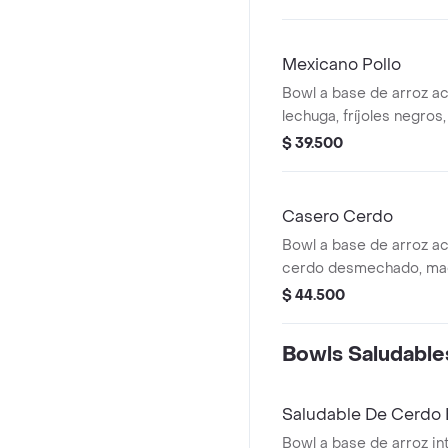
Mexicano Pollo
Bowl a base de arroz a
lechuga, fríjoles negros
a las hierbas y pico de g
$ 39.500
Casero Cerdo
Bowl a base de arroz a
cerdo desmechado, mad
y fríjoles negros.
$ 44.500
Bowls Saludable
Saludable De Cerdo
Bowl a base de arroz in