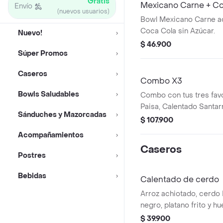
Gratis
Mexicano Carne + Co
Envío
(nuevos usuarios)
Bowl Mexicano Carne 
Coca Cola sin Azúcar.
Nuevo!
$ 46.900
Súper Promos
Caseros
Combo X3
Bowls Saludables
Combo con tus tres fav
Paisa, Calentado Santar
Sánduches y Mazorcadas
Carne.
$ 107.900
Acompañamientos
Caseros
Postres
Bebidas
Calentado de cerdo
Arroz achiotado, cerdo 
negro, platano frito y hue
$ 39.900