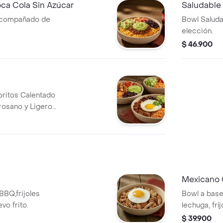
ca Cola Sin Azúcar
Saludable
acompañado de
Bowl Saluda
elección.
$ 46.900
oritos Calentado
rosano y Ligero
Mexicano 
BBQ,frijoles
Bowl a base
vo frito.
lechuga, frí
carne molida
$ 39.900