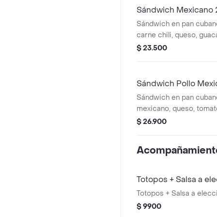
Sándwich Mexicano
Sándwich en pan cuban
carne chili, queso, gua
lechuga y salsa de ajo.
$ 23.500
Sándwich Pollo Mex
Sándwich en pan cubano
mexicano, queso, tomate
de ajo. *Producto Liger
$ 26.900
Acompañamient
Totopos + Salsa a el
Totopos + Salsa a elecc
$ 9900