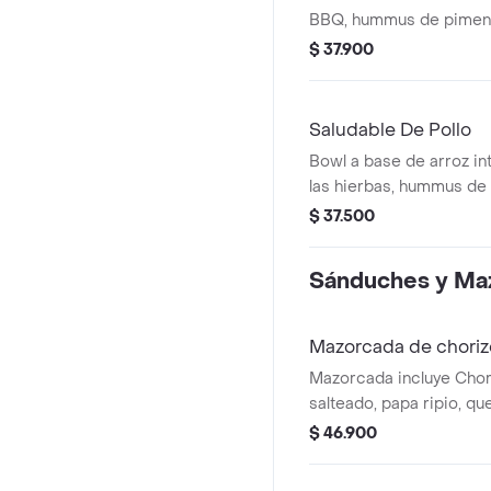
BBQ, hummus de piment
tomate y Lechuga.
$ 37.900
Saludable De Pollo
Bowl a base de arroz int
las hierbas, hummus de
tomate y Lechuga.
$ 37.500
Sánduches y Ma
Mazorcada de choriz
Mazorcada incluye Chor
salteado, papa ripio, qu
lechuga batavia y emulsió
$ 46.900