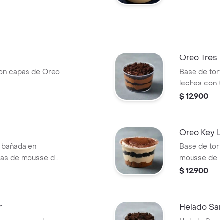
Oreo Tres 
on capas de Oreo
Base de tort
leches con 
$ 12.900
Oreo Key L
a bañada en
Base de tor
pas de mousse de
mousse de l
$ 12.900
r
Helado San