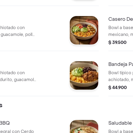
Casero De
chiotado con
Bowl a base
, guacamole, pollo
mexicano, m
allo.
negros. *Pr
$ 39.500
Bandeja P
chiotado con
Bowl típico 
urito, guacamole
achiotado, m
molida.
$ 44.900
s
 BBQ
Saludable
tegral con Cerdo
Bowl a base 