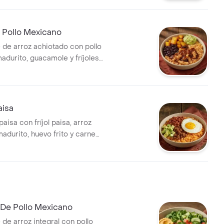
 Pollo Mexicano
 de arroz achiotado con pollo
adurito, guacamole y fríjoles
oducto Ligeramente Picante.
aisa
paisa con fríjol paisa, arroz
adurito, huevo frito y carne
 De Pollo Mexicano
de arroz integral con pollo