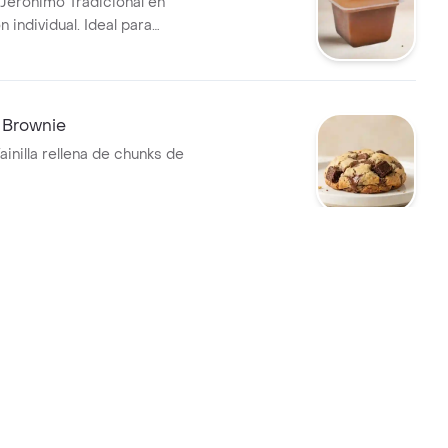
Jeronimo Tradicional en
 individual. Ideal para
n cualquier momento.
 Brownie
ainilla rellena de chunks de
ness
ainilla con Oreo triturada y
reo.
 Red Velvet