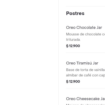
Postres
Oreo Chocolate Jar
Mousse de chocolate c
triturada.
$ 12.900
Oreo Tiramisú Jar
Base de torta de vainill
almíbar de café con ca
tiramisú y Oreo.
$ 12.900
Oreo Cheesecake Ja