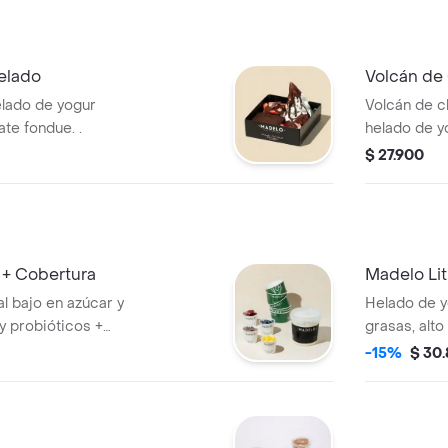
tu yogur gr
elado
Volcán de 
elado de yogur
Volcán de 
ate fondue. .
helado de yo
chocolate f
$ 27.900
l + Cobertura
Madelo Lit
l bajo en azúcar y
Helado de yo
 y probióticos +
grasas, alto
uras. Sugerido
sugerido pa
-15%
$ 30