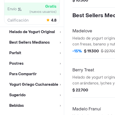
$ 10.300
en proteína y probiótico
Gratis
Envío
toppings y arma tu hela
(nuevos usuarios)
Best Sellers Me
Calificación
4.8
Madelove
Helado de Yogurt Original
Helado de yogurt origin
Best Sellers Medianos
con fresas, banano y nut
-15%
$ 19.300
$ 22.70
Parfait
Postres
Berry Treat
Para Compartir
Helado de yogurt origin
con arándanos, lyches y
Yogurt Griego Cuchareable
almendras.
$ 22.700
Sugerido
Bebidas
Madelo Franuí