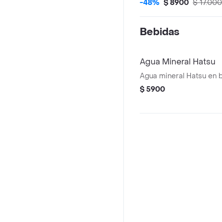
amarga
-48%
$ 8900
$ 17.000
Bebidas
Agua Mineral Hatsu
Agua mineral Hatsu en b
$ 5900