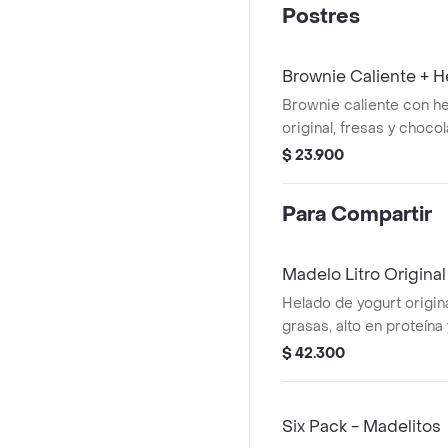
Postres
Brownie Caliente + H
Brownie caliente con h
original, fresas y chocol
$ 23.900
Para Compartir
Madelo Litro Origina
Helado de yogurt origina
grasas, alto en proteína
una de nuestras cobert
$ 42.300
para 5-6 personas
Six Pack - Madelitos