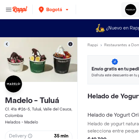
Bogotá
¿Nuevo en Rap
Rappi
Restaurantes a Dom
Envío gratis en tu ped
Disfruta este descuento en tu 
en minutos.
Helado de Yogurt
Madelo - Tuluá
Cl. 41a #26-5, Tuluá, Valle del Cauca,
Helado de Yogurt Ori
Colombia
Helados - Madelo
Helado de yogurt natural
selecciona entre peque
Delivery
35 min
grande. Es bajo en azúca