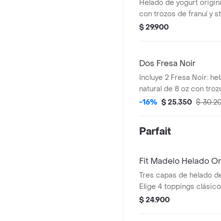
Helado de yogurt origin
con trozos de franuí y st
$ 29.900
Dos Fresa Noir
Incluye 2 Fresa Noir: he
natural de 8 oz con troz
chococubierta negra s
-16%
$ 25.350
$ 30.2
Parfait
Fit Madelo Helado Or
Tres capas de helado de 
Elige 4 toppings clásic
helado soñado.
$ 24.900