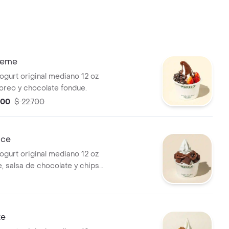
reme
ogurt original mediano 12 oz
 oreo y chocolate fondue.
300
$ 22.700
uce
ogurt original mediano 12 oz
, salsa de chocolate y chips
e.
ke