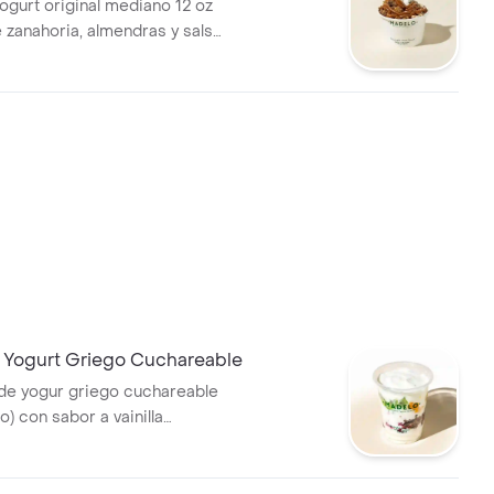
ogurt original mediano 12 oz
e zanahoria, almendras y salsa
.
o Yogurt Griego Cuchareable
de yogur griego cuchareable
o) con sabor a vainilla
in azúcar añadida y endulzado
8 g de proteína por porción
ige 4 toppings clásicos y crea