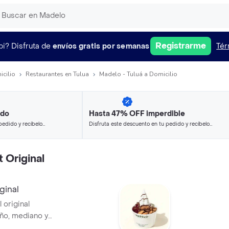
Registrarme
pi?
Disfruta de
envíos gratis por semanas
Tér
icilio
Restaurantes en Tulua
Madelo - Tuluá a Domicilio
ido
Hasta 47% OFF imperdible
pedido y recíbelo
Disfruta este descuento en tu pedido y recíbelo
en minutos.
 Original
ginal
 original
ño, mediano y
r y grasas, alto