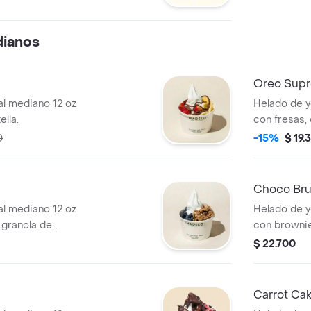
s. Elige tus
do soñado.
dianos
Oreo Sup
al mediano 12 oz
Helado de y
ella.
con fresas,
0
-15%
$ 19.
Choco Br
al mediano 12 oz
Helado de y
 granola de
con brownie
de chocolat
$ 22.700
Carrot Ca