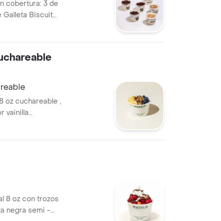
n cobertura: 3 de
 Galleta Biscuit
uchareable
reable
8 oz cuchareable ,
 vainilla
 stevia y mayor
al 8 oz con trozos
ta negra semi -