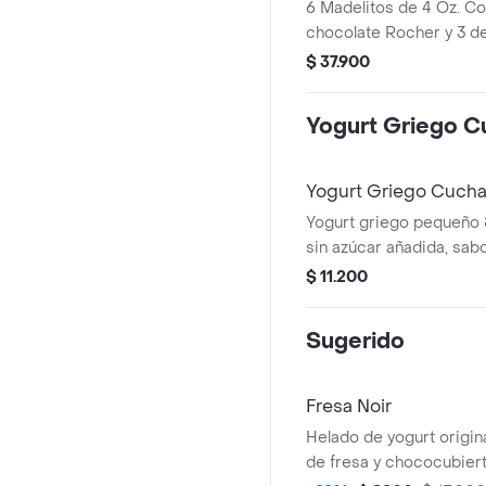
6 Madelitos de 4 Oz. Co
chocolate Rocher y 3 de
Zero.
$ 37.900
Yogurt Griego C
Yogurt Griego Cucha
Yogurt griego pequeño 
sin azúcar añadida, sabor
francesa, endulzado con
$ 11.200
contenido de proteína.
Sugerido
Fresa Noir
Helado de yogurt origin
de fresa y chococubier