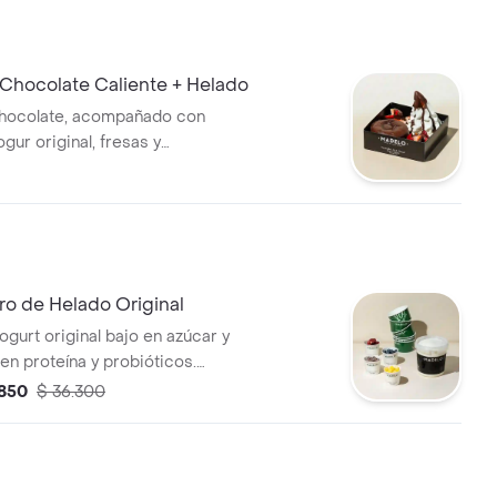
iego cuchareable soñado.
Chocolate Caliente + Helado
chocolate, acompañado con
gur original, fresas y
ondue.
ro de Helado Original
gurt original bajo en azúcar y
 en proteína y probióticos.
ra 5-6 personas .
.850
$ 36.300