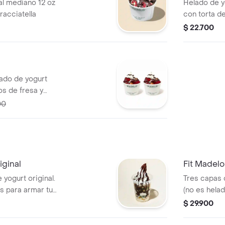
al mediano 12 oz
Helado de y
racciatella
con torta d
de arequipe
$ 22.700
lado de yogurt
os de fresa y
emiamarga.
00
iginal
Fit Madel
yogurt original.
Tres capas 
os para armar tu
(no es helad
francesa, s
$ 29.900
con stevia. 
de 150 g. El