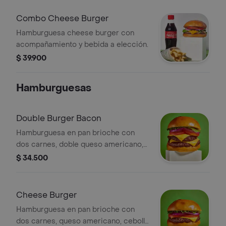
Combo Cheese Burger
Hamburguesa cheese burger con
acompañamiento y bebida a elección.
$ 39.900
Hamburguesas
Double Burger Bacon
Hamburguesa en pan brioche con
dos carnes, doble queso americano,
tocineta, cebolla morada, tomate,
$ 34.500
lechuga y salsa burger.
Cheese Burger
Hamburguesa en pan brioche con
dos carnes, queso americano, cebolla