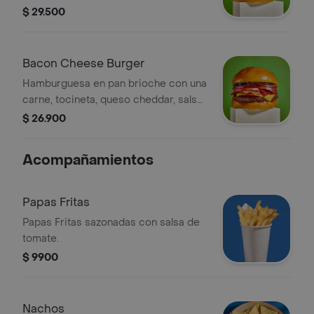
morada, tomate, lechuga y salsa
$ 29.500
burger.
Bacon Cheese Burger
Hamburguesa en pan brioche con una
carne, tocineta, queso cheddar, salsa
burger, cebolla morada, tomate y
$ 26.900
lechuga.
Acompañamientos
Papas Fritas
Papas Fritas sazonadas con salsa de
tomate.
$ 9900
Nachos