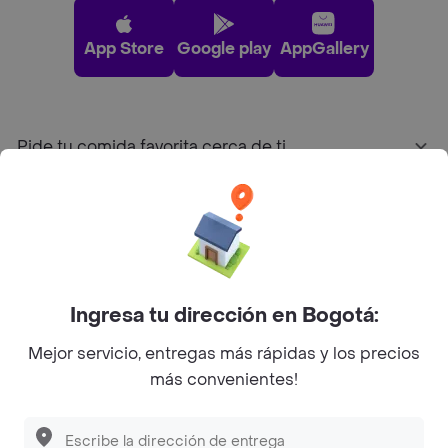
App Store
Google play
AppGallery
Pide tu comida favorita cerca de ti
Categorías
Únete a Rappi
Ingresa tu dirección en Bogotá:
Sobre Rappi
Mejor servicio, entregas más rápidas y los precios
más convenientes!
Facebook
Twitter
Instagram
©
2026
Rappi Inc. All rights reserved.