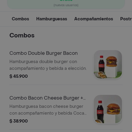
(nuevos usuarios)
Combos
Hamburguesas
Acompañamientos
Postr
Combos
Combo Double Burger Bacon
Hamburguesa double burger con
acompañamiento y bebida a elección.
$ 45.900
Combo Bacon Cheese Burger +
Coca Cola
Hamburguesa bacon cheese burger
con acompañamiento y bebida Coca
Cola a elección.
$ 38.900