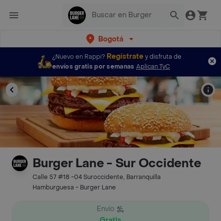
Bogotá
Regístrate
¿Nuevo en Rappi?
y disfruta de
envíos gratis por semanas
Aplican TyC
Burger Lane - Sur Occidente
Calle 57 #18 -04 Suroccidente, Barranquilla
Hamburguesa - Burger Lane
Envío
Gratis