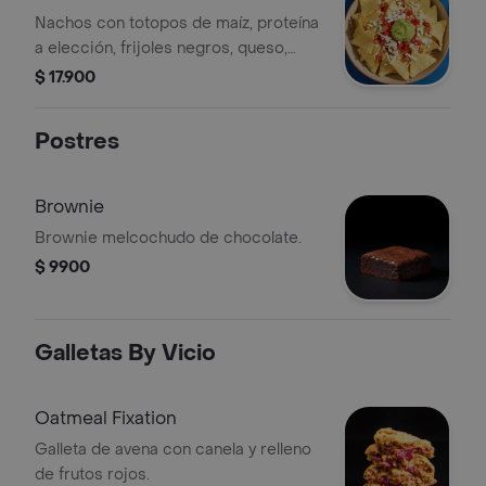
Nachos con totopos de maíz, proteína
a elección, frijoles negros, queso,
guacamole y pico de gallo.
$ 17.900
Postres
Brownie
Brownie melcochudo de chocolate.
$ 9900
Galletas By Vicio
Oatmeal Fixation
Galleta de avena con canela y relleno
de frutos rojos.