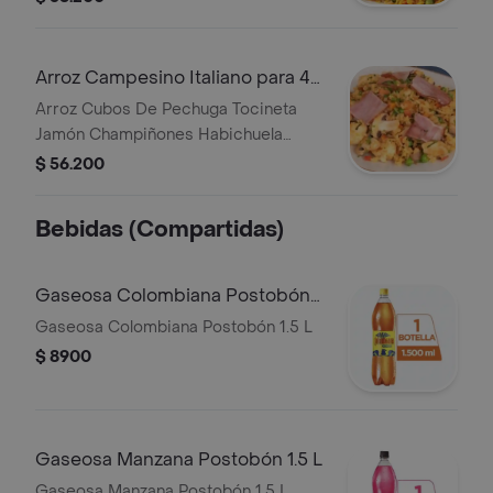
Francesa.
Arroz Campesino Italiano para 4
Personas
Arroz Cubos De Pechuga Tocineta
Jamón Champiñones Habichuela
Zanahoria Arvejas Terminado En Salsa
$ 56.200
Napolitana.
Bebidas (Compartidas)
Gaseosa Colombiana Postobón
1.5 L
Gaseosa Colombiana Postobón 1.5 L
$ 8900
Gaseosa Manzana Postobón 1.5 L
Gaseosa Manzana Postobón 1.5 L