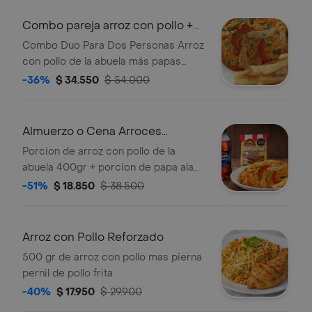
Combo pareja arroz con pollo +
bebida 1litro
Combo Duo Para Dos Personas Arroz
con pollo de la abuela más papas
francesa más gaseosa litro.
-36%
$ 34.550
$ 54.000
Almuerzo o Cena Arroces
Premium
Porcion de arroz con pollo de la
abuela 400gr + porcion de papa ala
francesa + gaseosa 250ml + mini
-51%
$ 18.850
$ 38.500
brownies
Arroz con Pollo Reforzado
500 gr de arroz con pollo mas pierna
pernil de pollo frita
-40%
$ 17.950
$ 29.900