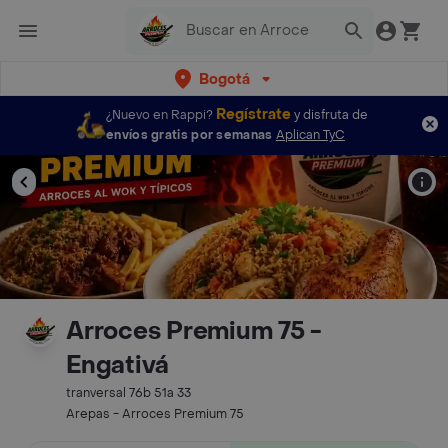
Bogotá
Regístrate
¿Nuevo en Rappi?
y disfruta de
envíos gratis por semanas
Aplican TyC
Arroces Premium 75 -
Engativá
tranversal 76b 51a 33
Arepas - Arroces Premium 75