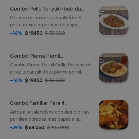
Combo Pollo Teriyaki+bebida
400ml
Porción de arroz tepanyaki frito +
pollo teriyaki + porción de papa
francesa + bebida a elección.
-46%
$ 19.450
$ 36.000
Combo Pierna Pernil
Grille+bebida 400ml
Combo Pierna Pernil Grille Porcino de
arroz tepanyaki frito pierna pernil
grille + porción de papa francesa +
-46%
$ 19.450
$ 36.000
bebida a elección.
Combo Familiar Para 4
Personas+bebida 1.5
Arroz a la valenciana con dos piernas
perniles doradas más papas a la
francesa más gaseosa 1.5Lt.
-39%
$ 64.050
$ 105.000