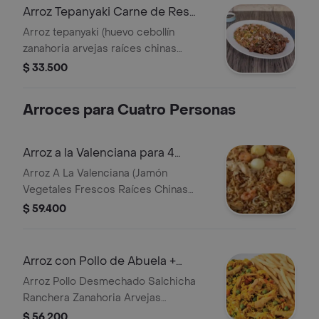
Arroz Tepanyaki Carne de Res
Teriyaki para2
Arroz tepanyaki (huevo cebollín
zanahoria arvejas raíces chinas
terminado en salsa soya) carne
$ 33.500
teriyaki (vegetales y carne de res
terminada en salsa)
Arroces para Cuatro Personas
Arroz a la Valenciana para 4
Personas
Arroz A La Valenciana (Jamón
Vegetales Frescos Raíces Chinas
Pollo Desmechado) Dos Piernas
$ 59.400
Pernil Doradas Y Papas A La
Francesa.
Arroz con Pollo de Abuela +
Papas a la Francesa
Arroz Pollo Desmechado Salchicha
Ranchera Zanahoria Arvejas
Habichuela Pimentón Más Papas A La
$ 56.200