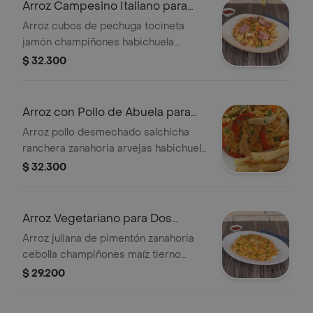
Arroz Campesino Italiano para
Dos Personas
Arroz cubos de pechuga tocineta
jamón champiñones habichuela
zanahoria arvejas terminado en salsa
$ 32.300
napolitana.
Arroz con Pollo de Abuela para
Dos Personas
Arroz pollo desmechado salchicha
ranchera zanahoria arvejas habichuela
pimentón.
$ 32.300
Arroz Vegetariano para Dos
Personas
Arroz juliana de pimentón zanahoria
cebolla champiñones maíz tierno
arvejas cebollín terminado en salsa
$ 29.200
napolitana