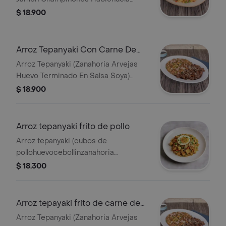
Zanahoria Arvejas Terminado En Salsa
$ 18.900
Napolitana
Arroz Tepanyaki Con Carne De
Res Y Vegetales
Arroz Tepanyaki (Zanahoria Arvejas
Huevo Terminado En Salsa Soya)
Carne Teriyaki (Juliana De Carne
$ 18.900
Julianas De Zanahoria Julianas
Pimentón Terminado En Salsa Teriyaki)
Arroz tepanyaki frito de pollo
Arroz tepanyaki (cubos de
pollohuevocebollinzanahoria
arvejasraizes chinaterninado en salsa
$ 18.300
soya.
Arroz tepayaki frito de carne de
res
Arroz Tepanyaki (Zanahoria Arvejas