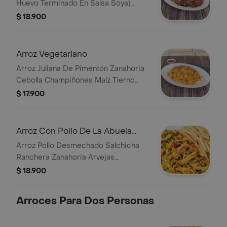
Huevo Terminado En Salsa Soya)
Carne Teriyaki (Juliana De Carne
$ 18.900
Julianas De Zanahoria Julianas
Pimentón Terminado En Salsa Teriyaki)
Arroz Vegetariano
Arroz Juliana De Pimentón Zanahoria
Cebolla Champiñones Maíz Tierno
Alverjas Cebollín Terminado En Salsa
$ 17.900
Napolitana
Arroz Con Pollo De La Abuela
personal
Arroz Pollo Desmechado Salchicha
Ranchera Zanahoria Arvejas
Habichuela Pimentón.
$ 18.900
Arroces Para Dos Personas