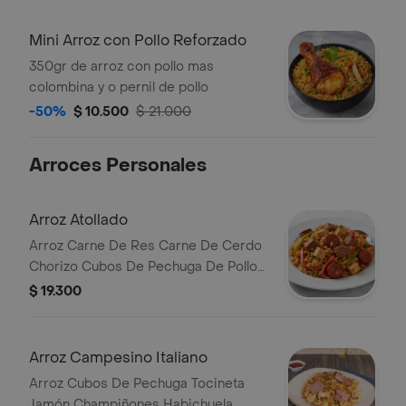
Mini Arroz con Pollo Reforzado
350gr de arroz con pollo mas
colombina y o pernil de pollo
-50%
$ 10.500
$ 21.000
Arroces Personales
Arroz Atollado
Arroz Carne De Res Carne De Cerdo
Chorizo Cubos De Pechuga De Pollo
Arvejas Zanahoria Pimentón En Su
$ 19.300
Salsa De Ahogao
Arroz Campesino Italiano
Arroz Cubos De Pechuga Tocineta
Jamón Champiñones Habichuela