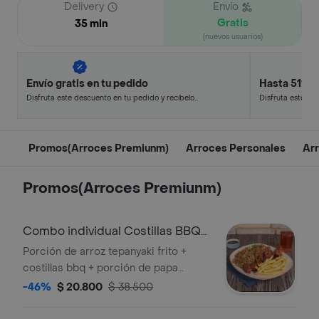
Delivery
Envío
Gratis
35 min
(nuevos usuarios)
Envío gratis en tu pedido
Hasta 51% 
Disfruta este descuento en tu pedido y recíbelo
Disfruta este de
en minutos.
en minutos.
Promos(Arroces Premiunm)
Arroces Personales
Ar
Promos(Arroces Premiunm)
Combo individual Costillas BBQ+
bebida400ml
Porción de arroz tepanyaki frito +
costillas bbq + porción de papa
francesa + bebida a elección.
-46%
$ 20.800
$ 38.500