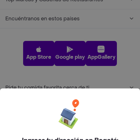
Encuéntranos en estos países
App Store
Google play
AppGallery
Pide tu comida favorita cerca de ti
Categorías
Únete a Rappi