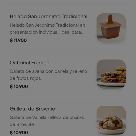
Helado San Jeronimo Tradicional
Helado San Jeronimo Tradicional en
presentación individual. Ideal para
disfrutar en cualquier momento.
$ 11.900
Oatmeal Fixation
Galleta de avena con canela y relleno
de frutos rojos.
$ 10.900
Galleta de Brownie
Galleta de Vainilla rellena de chunks
de Brownie
$ 10.900