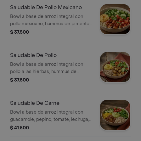
Saludable De Pollo Mexicano
Bowl a base de arroz integral con
pollo mexicano, hummus de pimentón,
pepino, tomate y Lechuga. *Producto
$ 37.500
Ligeramente Picante.
Saludable De Pollo
Bowl a base de arroz integral con
pollo a las hierbas, hummus de
pimentón, pepino, tomate y Lechuga.
$ 37.500
Saludable De Carne
Bowl a base de arroz integral con
guacamole, pepino, tomate, lechuga,
carne molida y maíz.
$ 41.500