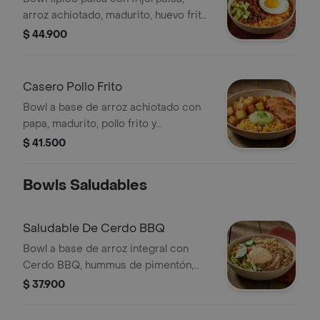
arroz achiotado, madurito, huevo frito
y carne molida.
$ 44.900
Casero Pollo Frito
Bowl a base de arroz achiotado con
papa, madurito, pollo frito y
guacamole.
$ 41.500
Bowls Saludables
Saludable De Cerdo BBQ
Bowl a base de arroz integral con
Cerdo BBQ, hummus de pimentón,
pepino, tomate y Lechuga.
$ 37.900