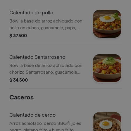
Calentado de pollo
Bowl a base de arroz achiotado con
pollo en cubos, guacamole, papa,
madurito y un toque de cilantro.
$ 37.500
Calentado Santarrosano
Bowl a base de arroz achiotado con
chorizo Santarrosano, guacamole,
papa, madurito y un toque de cilantro.
$ 34.500
Caseros
Calentado de cerdo
Arroz achiotado, cerdo BBQ,frijoles
negro, platano frito y huevo frito.