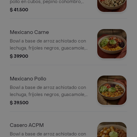
pollo en cubos, pepino cohombro,
tomate, hummus de garbanzos y un
$ 41.500
toque de perejil.
Mexicano Carne
Bowl a base de arroz achiotado con
lechuga, fríjoles negros, guacamole,
carne molida y pico de gallo.
$ 39.900
Mexicano Pollo
Bowl a base de arroz achiotado con
lechuga, fríjoles negros, guacamole,
pollo a las hierbas y pico de gallo.
$ 39.500
Casero ACPM
Bowl a base de arroz achiotado con