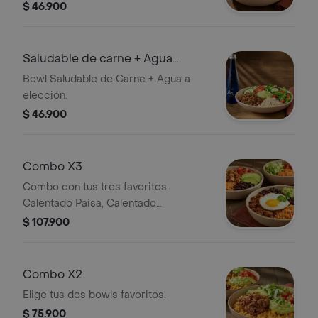
$ 46.900
Saludable de carne + Agua
Manantial
Bowl Saludable de Carne + Agua a
elección.
$ 46.900
Combo X3
Combo con tus tres favoritos
Calentado Paisa, Calentado
Santarrosano y Ligero Carne.
$ 107.900
Combo X2
Elige tus dos bowls favoritos.
$ 75.900