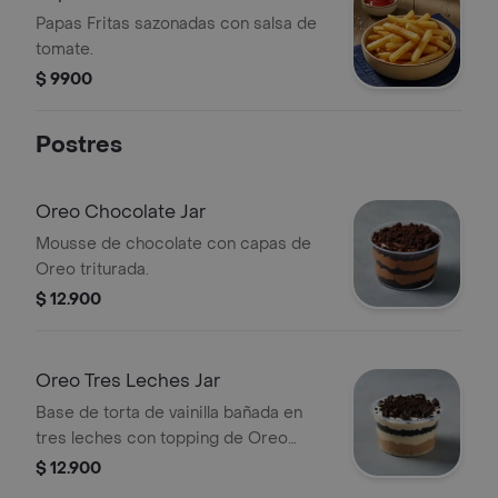
Papas Fritas sazonadas con salsa de
tomate.
$ 9900
Postres
Oreo Chocolate Jar
Mousse de chocolate con capas de
Oreo triturada.
$ 12.900
Oreo Tres Leches Jar
Base de torta de vainilla bañada en
tres leches con topping de Oreo
triturada.
$ 12.900