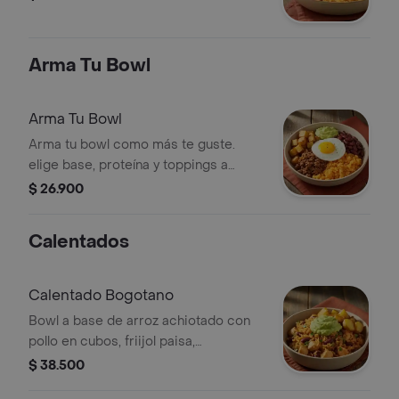
Arma Tu Bowl
Arma Tu Bowl
Arma tu bowl como más te guste.
elige base, proteína y toppings a
elección. todo viene mezclado en tu
$ 26.900
bowl.
Calentados
Calentado Bogotano
Bowl a base de arroz achiotado con
pollo en cubos, friijol paisa,
guacamole, papa y cilantro.
$ 38.500