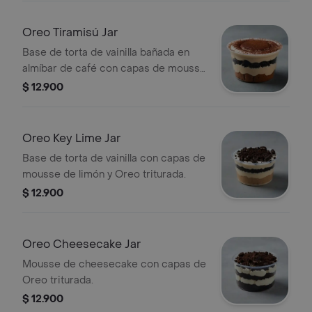
Oreo Tiramisú Jar
Base de torta de vainilla bañada en
almíbar de café con capas de mousse
de tiramisú y Oreo.
$ 12.900
Oreo Key Lime Jar
Base de torta de vainilla con capas de
mousse de limón y Oreo triturada.
$ 12.900
Oreo Cheesecake Jar
Mousse de cheesecake con capas de
Oreo triturada.
$ 12.900