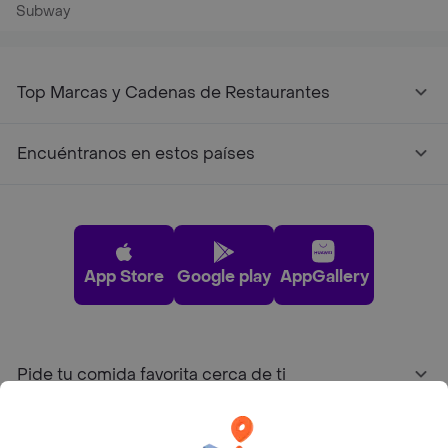
Subway
Top Marcas y Cadenas de Restaurantes
Encuéntranos en estos países
App Store
Google play
AppGallery
Pide tu comida favorita cerca de ti
Categorías