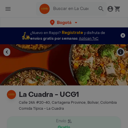
Bogotá
Regístrate
¿Nuevo en Rappi?
y disfruta de
envíos gratis por semanas
Aplican TyC
La Cuadra - UCG1
Calle 24A #20-40, Cartagena Province, Bolivar, Colombia
Comida Típica - La Cuadra
Envío
Gratis