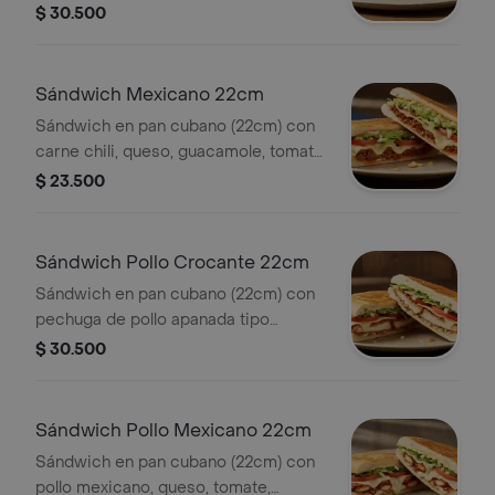
Coleslaw, lechuga, salsa BBQ y salsa
$ 30.500
de ajo. *Producto Ligeramente
Picante.
Sándwich Mexicano 22cm
Sándwich en pan cubano (22cm) con
carne chili, queso, guacamole, tomate,
lechuga y salsa de ajo.
$ 23.500
Sándwich Pollo Crocante 22cm
Sándwich en pan cubano (22cm) con
pechuga de pollo apanada tipo
nashville, queso, tomate, lechuga y
$ 30.500
salsa de ajo.
Sándwich Pollo Mexicano 22cm
Sándwich en pan cubano (22cm) con
pollo mexicano, queso, tomate,