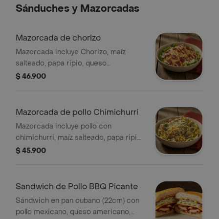
Sánduches y Mazorcadas
Mazorcada de chorizo
Mazorcada incluye Chorizo, maíz
salteado, papa ripio, queso
mozzarella, lechuga batavia y emulsión
$ 46.900
de alioli.
Mazorcada de pollo Chimichurri
Mazorcada incluye pollo con
chimichurri, maíz salteado, papa ripio,
queso mozzarella, lechuga batavia y
$ 45.900
emulsión de alioli.
Sandwich de Pollo BBQ Picante
Sándwich en pan cubano (22cm) con
pollo mexicano, queso americano,