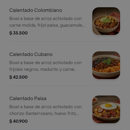
Calentado Colombiano
Bowl a base de arroz achiotado con
carne molida, fríjol paisa, guacamole,
papa y un toque de cilantro.
$ 35.500
Calentado Cubano
Bowl a base de arroz achiotado con
fríjoles negros, madurito y carne
molida. Recomendado con adición de
$ 42.500
guacamole.
Calentado Paisa
Bowl a base de arroz achiotado con
chorizo Santarrosano, huevo frito,
fríjol paisa, papa, madurito, y salsa
$ 40.900
criolla de la casa.