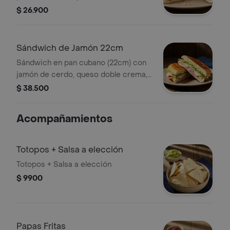
lechuga y salsa de ajo. *Producto
$ 26.900
Ligeramente Picante.
Sándwich de Jamón 22cm
Sándwich en pan cubano (22cm) con
jamón de cerdo, queso doble crema,
lechuga y salsa de ajo.
$ 38.500
Acompañamientos
Totopos + Salsa a elección
Totopos + Salsa a elección
$ 9900
Papas Fritas