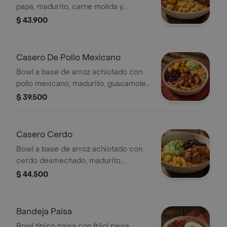
papa, madurito, carne molida y
guacamole.
$ 43.900
Casero De Pollo Mexicano
Bowl a base de arroz achiotado con
pollo mexicano, madurito, guacamole
y fríjoles negros. *Producto
$ 39.500
Ligeramente Picante.
Casero Cerdo
Bowl a base de arroz achiotado con
cerdo desmechado, madurito,
guacamole y fríjoles negros.
$ 44.500
Bandeja Paisa
Bowl típico paisa con fríjol paisa,