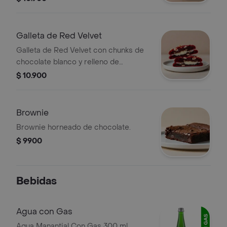
Galleta de Red Velvet
Galleta de Red Velvet con chunks de
chocolate blanco y relleno de
Cheesecake.
$ 10.900
Brownie
Brownie horneado de chocolate.
$ 9900
Bebidas
Agua con Gas
Agua Manantial Con Gas 300 ml