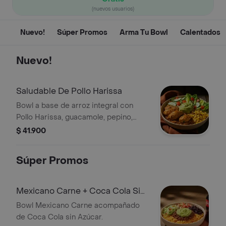
(nuevos usuarios)
Nuevo!
Súper Promos
Arma Tu Bowl
Calentados
Nuevo!
Saludable De Pollo Harissa
Bowl a base de arroz integral con
Pollo Harissa, guacamole, pepino,
tomate y Lechuga.
$ 41.900
Súper Promos
Mexicano Carne + Coca Cola Sin
Azúcar
Bowl Mexicano Carne acompañado
de Coca Cola sin Azúcar.