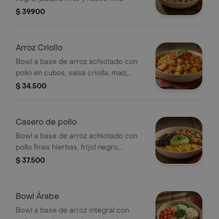
$ 39.900
Arroz Criollo
Bowl a base de arroz achiotado con
pollo en cubos, salsa criolla, maíz,
papa, madurito y un toque de cilantro.
$ 34.500
Casero de pollo
Bowl a base de arroz achiotado con
pollo finas hierbas, frijol negro,
guacamole, madurito y un toque de
$ 37.500
cilantro.
Bowl Árabe
Bowl a base de arroz integral con