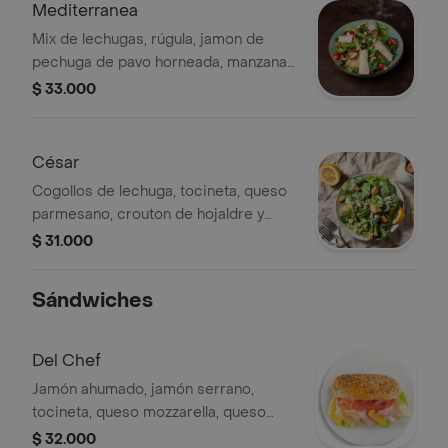
Mediterranea
Mix de lechugas, rúgula, jamon de
pechuga de pavo horneada, manzana,
almendras, tomate cherry, aceitunas
$ 33.000
negras con vinagreta de miel y
balsámico.
César
Cogollos de lechuga, tocineta, queso
parmesano, crouton de hojaldre y
aderezo césar.
$ 31.000
Sándwiches
Del Chef
Jamón ahumado, jamón serrano,
tocineta, queso mozzarella, queso
holandés, lechuga, tomate, mayonesa
$ 32.000