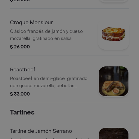
leche
Croque Monsieur
Clásico francés de jamón y queso
mozarella, gratinado en salsa
bechamel en pan miga integral.
$ 26.000
Roastbeef
Roastbeef en demi-glace. gratinado
con queso mozarella, cebollas
caramelizadas en pan baguette.
$ 33.000
Tartines
Tartine de Jamón Serrano