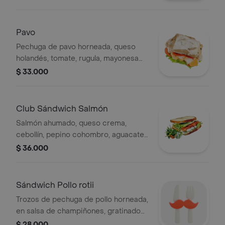
de albahaca hecha en casa. pan
campagne multicereal.
Pavo
Pechuga de pavo horneada, queso
holandés, tomate, rugula, mayonesa
verde de albahaca. escoge tu pan
$ 33.000
Club Sándwich Salmón
Salmón ahumado, queso crema,
cebollín, pepino cohombro, aguacate
y tomate en pan de miga integral ó
$ 36.000
brioche. .
Sándwich Pollo rotii
Trozos de pechuga de pollo horneada,
en salsa de champiñones, gratinado
con queso mozzarella, en pan de
$ 28.000