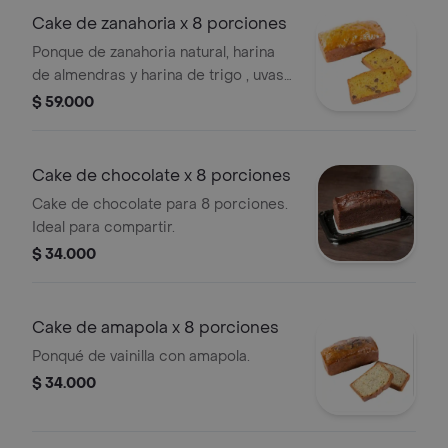
Cake de zanahoria x 8 porciones
Ponque de zanahoria natural, harina
de almendras y harina de trigo , uvas
pasas , con nueces del nogal, sin
$ 59.000
gluten sin azúcar añadida
Cake de chocolate x 8 porciones
Cake de chocolate para 8 porciones.
Ideal para compartir.
$ 34.000
Cake de amapola x 8 porciones
Ponqué de vainilla con amapola.
$ 34.000