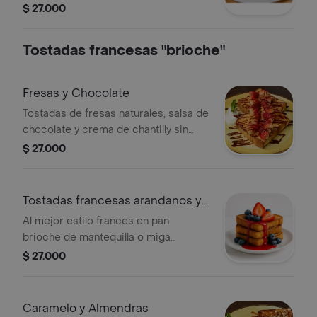
elección
$ 27.000
Tostadas francesas "brioche"
Fresas y Chocolate
Tostadas de fresas naturales, salsa de
chocolate y crema de chantilly sin
azúcar.
$ 27.000
Tostadas francesas arandanos y
banano
Al mejor estilo frances en pan
brioche de mantequilla o miga
integral , con arándanos, banano y
$ 27.000
miel
Caramelo y Almendras