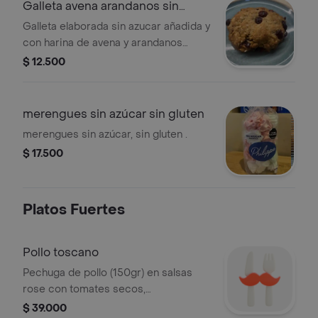
Galleta avena arandanos sin
gluten
Galleta elaborada sin azucar añadida y
con harina de avena y arandanos
deshidratados.
$ 12.500
merengues sin azúcar sin gluten
merengues sin azúcar, sin gluten .
$ 17.500
Platos Fuertes
Pollo toscano
Pechuga de pollo (150gr) en salsas
rose con tomates secos,
champiñones acompañado de orzo al
$ 39.000