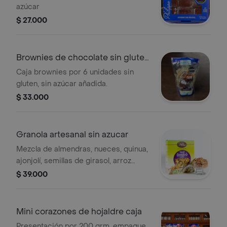
azúcar
$ 27.000
Brownies de chocolate sin gluten
x6
Caja brownies por 6 unidades sin
gluten, sin azúcar añadida.
$ 33.000
Granola artesanal sin azucar
Mezcla de almendras, nueces, quinua,
ajonjolí, semillas de girasol, arroz
soplado, hojuelas de avena sin azúcar
$ 39.000
añadida ni miel, con arandanos
Mini corazones de hojaldre caja
Presentación por 200 grm, empaque