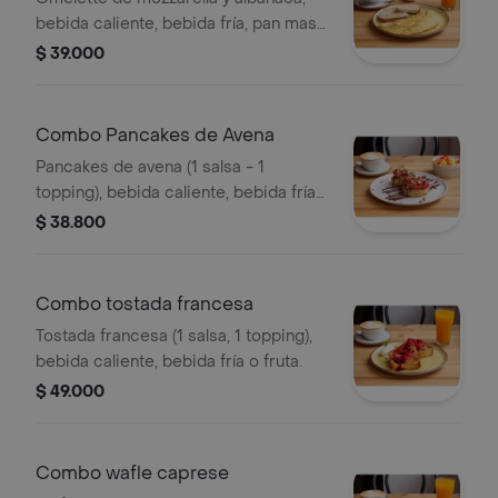
bebida caliente, bebida fría, pan masa
madre (tajada), mantequilla y
$ 39.000
mermelada.
Combo Pancakes de Avena
Pancakes de avena (1 salsa - 1
topping), bebida caliente, bebida fría
o fruta .
$ 38.800
Combo tostada francesa
Tostada francesa (1 salsa, 1 topping),
bebida caliente, bebida fría o fruta.
$ 49.000
Combo wafle caprese