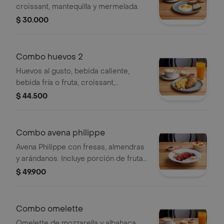
croissant, mantequilla y mermelada.
$ 30.000
Combo huevos 2
Huevos al gusto, bebida caliente,
bebida fría o fruta, croissant,
mantequilla y mermelada.
$ 44.500
Combo avena philippe
Avena Philippe con fresas, almendras
y arándanos. Incluye porción de fruta
y bebida fría.
$ 49.900
Combo omelette
Omelette de mozzarella y albahaca,