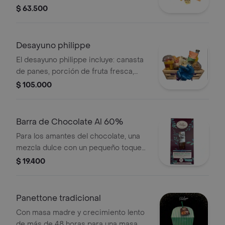
chocococo y chocoalmendras.
$ 63.500
Desayuno philippe
El desayuno philippe incluye: canasta
de panes, porción de fruta fresca,
porción de queso y jamón, jugo de
$ 105.000
naranja, yogurt y granola artesanal
hecha en casa, mantequilla y
mermelada, caja de galletas, y bebida
Barra de Chocolate Al 60%
caliente (té), sobre una panera de
Para los amantes del chocolate, una
madera.
mezcla dulce con un pequeño toque
ácido del albaricoque y chocolate sin
$ 19.400
azúcar. al 60%. tableta de chocolate
con almendra y albaricoque..
Panettone tradicional
Con masa madre y crecimiento lento
de más de 48 horas para una masa