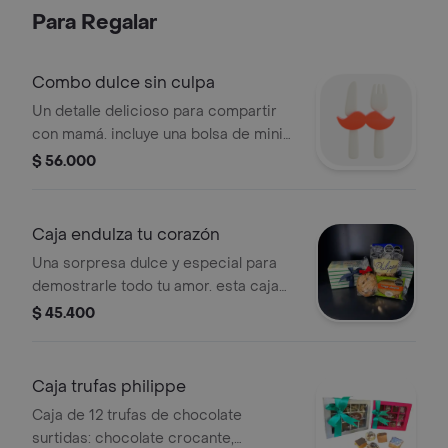
irresistibles: chocolate cremoso,
Para Regalar
jalea de guayaba dulce y caramelo
suave, ofrecen una combinación de
sabores que sorprenden y deleitan en
Combo dulce sin culpa
cada bocado.
Un detalle delicioso para compartir
con mamá. incluye una bolsa de mini
corazones de hojaldre crocante y una
$ 56.000
bolsa de 6 brownies sin azúcar, con
todo el sabor y cero culpa.
Caja endulza tu corazón
Una sorpresa dulce y especial para
demostrarle todo tu amor. esta caja
incluye una bolsa de minicorazones
$ 45.400
de azúcar, un esponjoso cake de
amapola y una galleta artesanal de
avena.
Caja trufas philippe
Caja de 12 trufas de chocolate
surtidas: chocolate crocante,