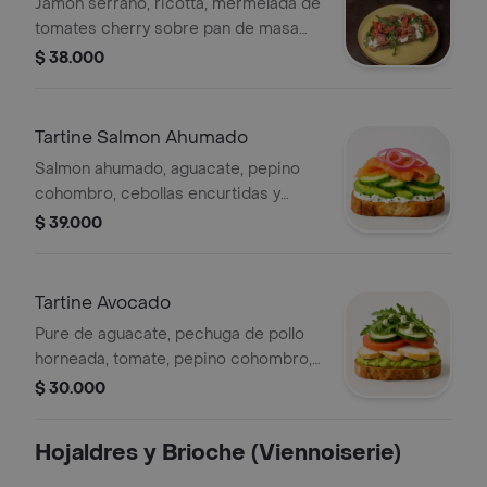
Jamón serrano, ricotta, mermelada de
tomates cherry sobre pan de masa
madre.
$ 38.000
Tartine Salmon Ahumado
Salmon ahumado, aguacate, pepino
cohombro, cebollas encurtidas y
queso crema con cebollin sobre pan
$ 39.000
de masa madre.
Tartine Avocado
Pure de aguacate, pechuga de pollo
horneada, tomate, pepino cohombro,
rugula con mayonesa de albahaca
$ 30.000
servido sobre pan de masa madre.
Hojaldres y Brioche (Viennoiserie)