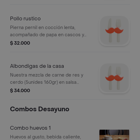
pesto y habichuelines.
Pollo rustico
Pierna pernil en cocción lenta,
acompañado de papa en cascos y
ratatouille)
$ 32.000
Albondigas de la casa
Nuestra mezcla de carne de res y
cerdo (5unides 160gr) en salsa
pomodoro con toque de albahaca
$ 34.000
fresca acompañadas de pure de papa
Combos Desayuno
Combo huevos 1
Huevos al gusto, bebida caliente,