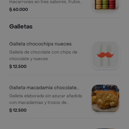
macarrones en tres sabores, frutos
rojos, pistacho y vainilla natural.
$ 60.000
Galletas
Galleta chocochips nueces
Galleta de chocolate con chips de
chocolate y nueces
$ 12.500
Galleta macadamia chocolate
blanco
Galleta elaborada sin azucar añadida
con macadamias y trozos de
chocolate blanco
$ 12.500