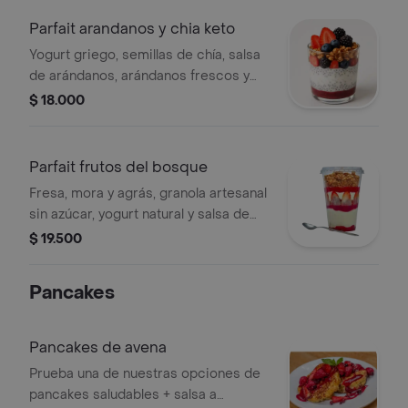
Parfait arandanos y chia keto
Yogurt griego, semillas de chía, salsa
de arándanos, arándanos frescos y
granola keto de frutos secos
$ 18.000
Parfait frutos del bosque
Fresa, mora y agrás, granola artesanal
sin azúcar, yogurt natural y salsa de
frutos rojos.
$ 19.500
Pancakes
Pancakes de avena
Prueba una de nuestras opciones de
pancakes saludables + salsa a