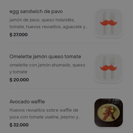
egg sandwich de pavo
jamón de pavo, queso holandés,
tomate, huevos revueltos, aguacate y
salsa cesar en pan brioche
$ 27.000
Omelette jamón queso tomate
omelette con jamón ahumado, queso
y tomate
$ 20.000
Avocado waffle
Huevos revueltos sobre waffle de
yuca con tomate uvalina, pepino y
tocineta
$ 32.000