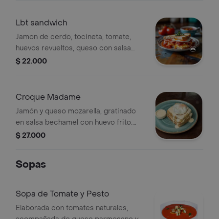
Lbt sandwich
Jamon de cerdo, tocineta, tomate,
huevos revueltos, queso con salsa
tres quesos, en pan brioche
$ 22.000
Croque Madame
Jamón y queso mozarella, gratinado
en salsa bechamel con huevo frito.
escoge tu pan.
$ 27.000
Sopas
Sopa de Tomate y Pesto
Elaborada con tomates naturales,