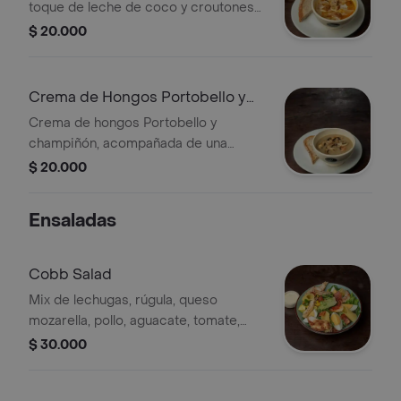
toque de leche de coco y croutones
integrales.
$ 20.000
Crema de Hongos Portobello y
Champiñon
Crema de hongos Portobello y
champiñón, acompañada de una
rebanada de pan.
$ 20.000
Ensaladas
Cobb Salad
Mix de lechugas, rúgula, queso
mozarella, pollo, aguacate, tomate,
maíz tierno, huevo duro, tocineta y
$ 30.000
vinagreta de la casa.