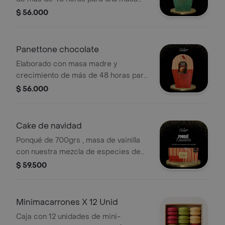
suave y esponjosa con arandanos,
$ 56.000
naranja papayuela, uva pasa negra y
uva pasa rubia, sin azúcar añadido.
presentación por 550grs
Panettone chocolate
Elaborado con masa madre y
crecimiento de más de 48 horas para
una masa suave y esponjosa, chips de
$ 56.000
chocolate y chocolate , sin azúcar
añadida. presentación de 500grm
Cake de navidad
Ponqué de 700grs , masa de vainilla
con nuestra mezcla de especies de
navidad, canela, anis, nuez moscada,
$ 59.500
naranja caramelizada, ciruelas , uvas
pasas , todas naturales confitadas sin
azúcar (sacarosa).
Minimacarrones X 12 Unid
Caja con 12 unidades de mini-