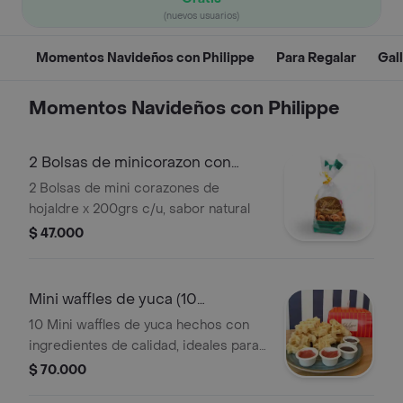
(nuevos usuarios)
Momentos Navideños con Philippe
Para Regalar
Gal
Momentos Navideños con Philippe
2 Bolsas de minicorazon con
descuento
2 Bolsas de mini corazones de
hojaldre x 200grs c/u, sabor natural
$ 47.000
Mini waffles de yuca (10
unidades)
10 Mini waffles de yuca hechos con
ingredientes de calidad, ideales para
un snack o postre navideño diferente.
$ 70.000
acompañados de tres salsas