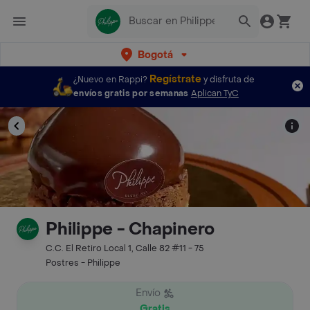
Bogotá
Regístrate
¿Nuevo en Rappi?
y disfruta de
envíos gratis por semanas
Aplican TyC
Philippe - Chapinero
C.C. El Retiro Local 1, Calle 82 #11 - 75
Postres - Philippe
Envío
Gratis