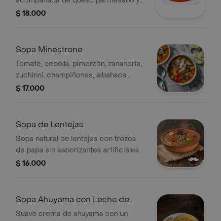
acompañada de queso parmesano y
pesto de albahaca.
$ 18.000
Sopa Minestrone
Tomate, cebolla, pimentón, zanahoria,
zuchinni, champiñones, albahaca
fresca, frijolitos blancos, queso
$ 17.000
parmesano.
Sopa de Lentejas
Sopa natural de lentejas con trozos
de papa sin saborizantes artificiales .
$ 16.000
Sopa Ahuyama con Leche de
Coco
Suave crema de ahuyama con un