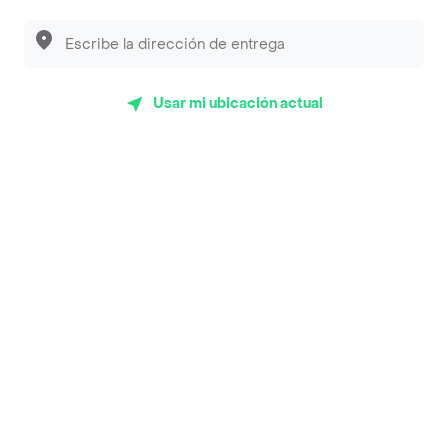
App Store
Google play
AppGallery
Usar mi ubicación actual
Pide tu comida favorita cerca de ti
Categorías
Únete a Rappi
Sobre Rappi
Facebook
Twitter
Instagram