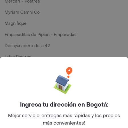
Mercari - Postres
Myriam Camhi Co
Magnifique
Empanaditas de Pipian - Empanadas
Desayunadero de la 42
Luisa Postres
Sopitas y Frijoladas
Subway
Top Marcas y Cadenas de Restaurantes
Ingresa tu dirección en Bogotá:
Mejor servicio, entregas más rápidas y los precios
Encuéntranos en estos países
más convenientes!