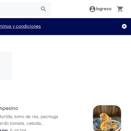
Ingreso
minos y condiciones
ampesino
tortilla, lomo de res, pechuga
erdo tomate, cebolla,
aiz, queso costeño, chorizo,