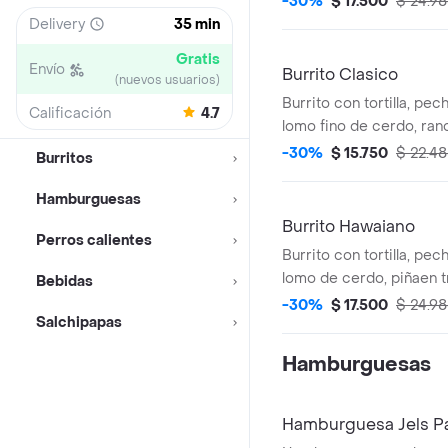
-30%
$ 17.500
$ 24.9
Delivery
35 min
Gratis
Envío
Burrito Clasico
(nuevos usuarios)
Burrito con tortilla, pec
Calificación
4.7
lomo fino de cerdo, ran
butifarra, lechuga, toma
-30%
$ 15.750
$ 22.4
Burritos
costeño y salsas de la c
Hamburguesas
Burrito Hawaiano
Perros calientes
Burrito con tortilla, pec
lomo de cerdo, piñaen t
Bebidas
fundido, tocineta y sals
-30%
$ 17.500
$ 24.9
Salchipapas
Hamburguesas
Hamburguesa Jels P