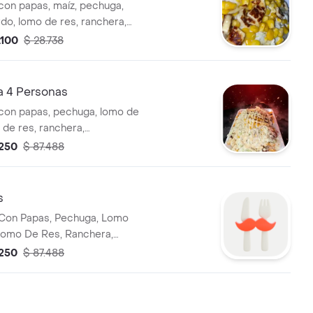
con papas, maíz, pechuga,
do, lomo de res, ranchera,
ifarra, queso costeño, lechuga
.100
$ 28.738
tara y piña).
a 4 Personas
con papas, pechuga, lomo de
 de res, ranchera,
farra, maíz, queso asado,
.250
$ 87.488
ño, lechugay salsas (tartara y
s
 Con Papas, Pechuga, Lomo
Lomo De Res, Ranchera,
tifarra, Maiz, Queso Asado,
.250
$ 87.488
eno, Lechuga Y Salsas
na).