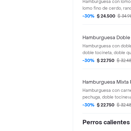
Hamburguesa con lomo 
lomo fino de cerdo, ran
butifarra,tocineta, ques
-30%
$ 24.500
$ 34.9
tomate, cebolla, salsas.
Hamburguesa Doble
Hamburguesa con doble
doble tocineta, doble qu
tomate, cebolla, salsas.
-30%
$ 22.750
$ 32.4
Hamburguesa Mixta 
Hamburguesa con carne 
pechuga, doble tocineτα,
lechuga, tomate, cebolla
-30%
$ 22.750
$ 32.4
Perros calientes