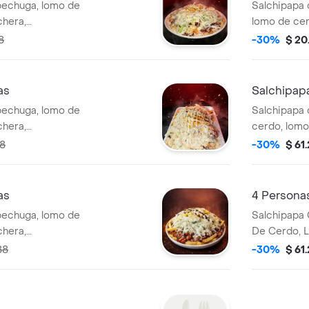
pechuga, lomo de
Salchipapa 
chera,
lomo de cer
 queso asado,
chorizo,but
8
-30%
$ 20
ysalsas (tartara y
y salsas (tar
as
Salchipap
pechuga, lomo de
Salchipapa 
chera,
cerdo, lomo
 queso asado,
chorizo,buti
38
-30%
$ 61
y salsas(tartara y
queso coste
piña).
as
4 Persona
pechuga, lomo de
Salchipapa
chera,
De Cerdo, 
 queso asado,
Chorizo, Bu
88
-30%
$ 61
y salsas(tartara y
Queso Cost
(Tartara Y Pi