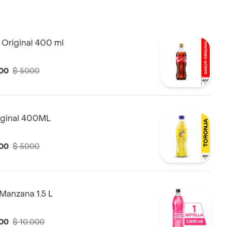
 Original 400 ml
00
$ 5000
iginal 400ML
00
$ 5000
Manzana 1.5 L
00
$ 10.000