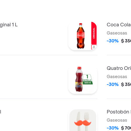
inal 1 L
Coca Cola
Gaseosas
-30%
$ 35
Quatro Or
Gaseosas
-30%
$ 35
l
Postobón 
Gaseosas
-30%
$ 70