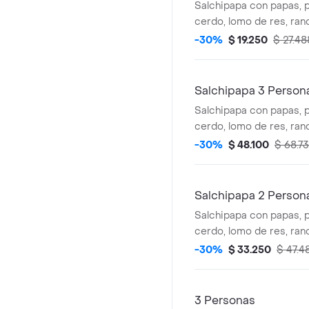
Salchipapa con papas, 
cerdo, lomo de res, ran
chorizo,butifarra, maíz,
-30%
$ 19.250
$ 27.48
queso costeño, lechuga 
piña).
Salchipapa 3 Person
Salchipapa con papas, 
cerdo, lomo de res, ran
chorizo,butifarra, maíz,
-30%
$ 48.100
$ 68.7
queso costeño, lechuga 
piña).
Salchipapa 2 Person
Salchipapa con papas, 
cerdo, lomo de res, ran
chorizo,butifarra, maíz,
-30%
$ 33.250
$ 47.4
queso costeño, lechuga 
piña).
3 Personas