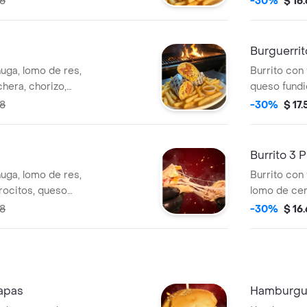
88
-30%
$ 16
butifarra, s
Burguerrit
huga, lomo de res,
Burrito con 
chera, chorizo,
queso fundid
te, cebollaqueso
lechuga, sal
88
-30%
$ 17
asa.
Burrito 3 
huga, lomo de res,
Burrito con 
rocitos, queso
lomo de cer
as de la casa
queso coste
88
-30%
$ 16
apas
Hamburgue