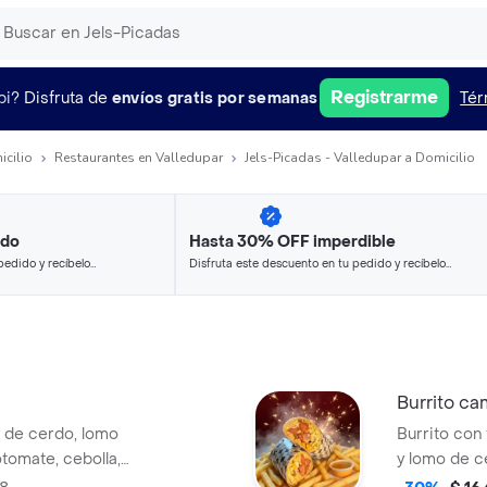
Registrarme
pi?
Disfruta de
envíos gratis por semanas
Tér
icilio
Restaurantes en Valledupar
Jels-Picadas - Valledupar a Domicilio
ido
Hasta 30% OFF imperdible
pedido y recíbelo
Disfruta este descuento en tu pedido y recíbelo
en minutos.
Burrito c
mo de cerdo, lomo
Burrito con 
otomate, cebolla,
y lomo de c
alsas de la casa
pimenton, m