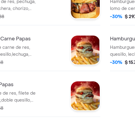
de res, pechuga,
Hamburguesa
chera, chorizo,
lomo de cer
o fundido, lechuga,
butifarra,c
88
-30%
$ 29
quesillo, le
 Carne Papas
Hamburgue
 carne de res,
Hamburguesa
esillo,lechuga,
quesillo, le
88
-30%
$ 15
Papas
de res, filete de
doble quesillo,
, salsas.
88