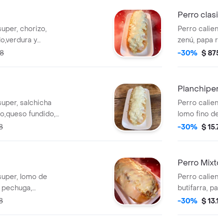
Perro clas
uper, chorizo,
Perro calie
o,verdura y
zenú, papa r
88
-30%
$ 87
Planchipe
super, salchicha
Perro calie
io,queso fundido,
lomo fino d
ranchera,cho
8
-30%
$ 15
costeño, ver
Perro Mixt
super, lomo de
Perro calien
, pechuga,
butifarra, p
rra, queso
fundido,verd
8
-30%
$ 13
s.