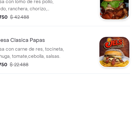
 con lomo de res pollo,
do, ranchera, chorizo,
arne de hamburguesa, tocineta,
.750
$ 42.488
chuga, tomate, cebolla, salsas.
sa Clasica Papas
 con carne de res, tocineta,
chuga, tomate,cebolla, salsas.
.750
$ 22.488