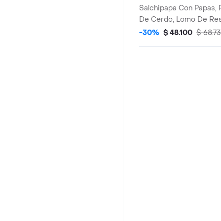
Salchipapa Con Papas,
De Cerdo, Lomo De Res
Chorizo, Butifarra, Mai
-30%
$ 48.100
$ 68.7
Queso Costeno, Lechug
(Tartara Y Pina).