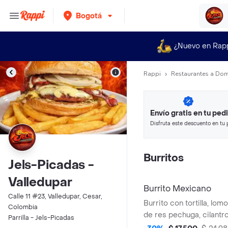
Bogotá
¿Nuevo en Rap
Rappi
Restaurantes a Dom
Envío gratis en tu ped
Disfruta este descuento en tu 
en minutos.
Burritos
Jels-Picadas -
Valledupar
Burrito Mexicano
Calle 11 #23, Valledupar, Cesar,
Burrito con tortilla, lo
Colombia
de res pechuga, cilantr
Parrilla - Jels-Picadas
maiz, queso fundido y s