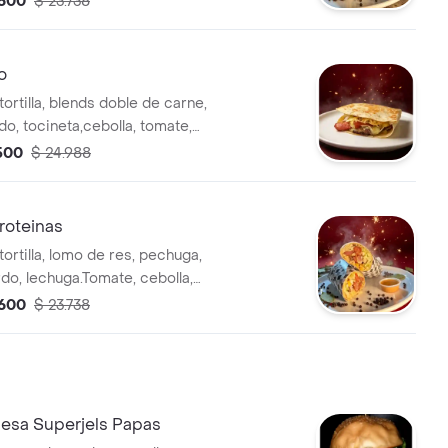
.600
$ 23.738
alchicha y salsas de la casa
o
tortilla, blends doble de carne,
o, tocineta,cebolla, tomate,
sa tartara y tartara ahumada
.500
$ 24.988
Proteinas
tortilla, lomo de res, pechuga,
do, lechuga.Tomate, cebolla,
ño y salsas de la casa.
.600
$ 23.738
sa Superjels Papas