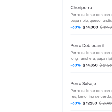
Choriperro
Perro caliente con pan s
papa ripio, queso fundid
salsas.
-30%
$ 14.000
$ 19.9
Perro Doblecarril
Perro caliente con pan 
long, ranchera, papa rip
verdura y salsas.
-30%
$ 14.850
$ 21.23
Perro Salvaje
Perro caliente con pan 
res, lomo fino de cerdo
ranchera,chorizo, butifa
-30%
$ 19.250
$ 27.48
fundido, verdura y salsa