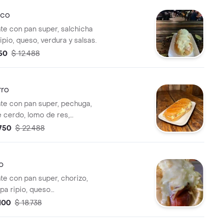
ico
nte con pan super, salchicha
ipio, queso, verdura y salsas.
50
$ 12.488
rro
nte con pan super, pechuga,
e cerdo, lomo de res,
rizo, butifarra, queso
.750
$ 22.488
dura y salsas de la casa.
o
te con pan super, chorizo,
apa ripio, queso
ura y salsas
.100
$ 18.738