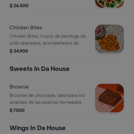
cebolla morada, tomate cherry,
$ 26.500
totopos y aguacate.
Chicken Bites
Chicken Bites: trozos de pechuga de
pollo apanados, acompañados de
salsa y topping a elección.
$ 34.900
Sweets In Da House
Brownie
Brownie de chocolate, ideal para los
amantes de los postres horneados.
$ 7500
Wings In Da House