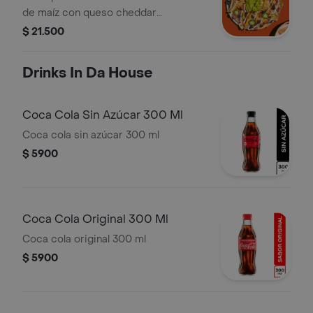
de maíz con queso cheddar
derretido, frijol negro, pico de gallo,
$ 21.500
jalapeños, suero costeño, guacamole
y pimienta
Drinks In Da House
Coca Cola Sin Azúcar 300 Ml
Coca cola sin azúcar 300 ml
$ 5900
Coca Cola Original 300 Ml
Coca cola original 300 ml
$ 5900