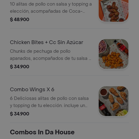
10 alitas de pollo con salsa y topping a
elección, acompañadas de Coca-
Cola sin azúcar.
$ 48.900
Chicken Bites + Cc Sin Azúcar
Chunks de pechuga de pollo
apanados, acompañados de tu salsa y
topping favoritos + coca cola sin
$ 34.900
azúcar
Combo Wings X 6
6 Deliciosas alitas de pollo con salsa
y topping de tu elección. incluye un
acompañamiento y una bebida
$ 34.900
Combos In Da House