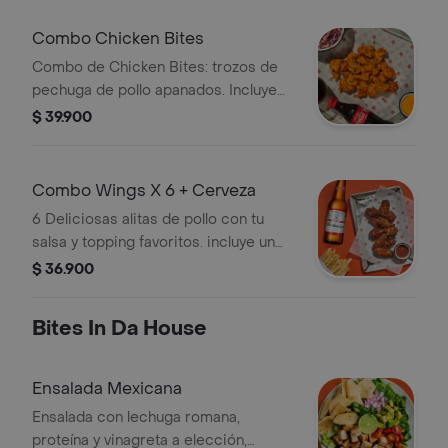
Combo Chicken Bites
Combo de Chicken Bites: trozos de
pechuga de pollo apanados. Incluye
salsa, topping, acompañamiento y
$ 39.900
bebida a elección.
Combo Wings X 6 + Cerveza
6 Deliciosas alitas de pollo con tu
salsa y topping favoritos. incluye un
acompañamiento y cerveza de tu
$ 36.900
elección
Bites In Da House
Ensalada Mexicana
Ensalada con lechuga romana,
proteína y vinagreta a elección,