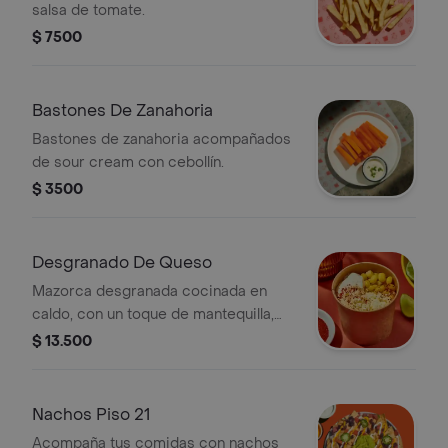
salsa de tomate.
$ 7500
Bastones De Zanahoria
Bastones de zanahoria acompañados
de sour cream con cebollín.
$ 3500
Desgranado De Queso
Mazorca desgranada cocinada en
caldo, con un toque de mantequilla,
mayonesa y queso fresco.
$ 13.500
acompañada de polvo de chiles y
limón, servida en vaso.
Nachos Piso 21
Acompaña tus comidas con nachos