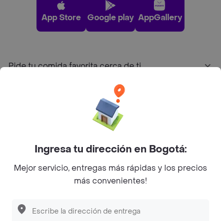
App Store
Google play
AppGallery
Pide tu comida favorita cerca de ti
Categorías
Únete a Rappi
Ingresa tu dirección en Bogotá:
Sobre Rappi
Mejor servicio, entregas más rápidas y los precios
más convenientes!
Facebook
Twitter
Instagram
©
2026
Rappi Inc. All rights reserved.