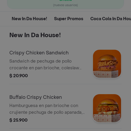
(nuevos usuarios)
New In Da House!
Super Promos
Coca Cola In Da Ho
New In Da House!
Crispy Chicken Sandwich
Sandwich de pechuga de pollo
crocante en pan brioche, coleslaw
(mezcla de repollo morado, zanahoria
$ 20.900
y mayo dulce) y nuestra salsa ¡brutal!
Buffalo Crispy Chicken
Hamburguesa en pan brioche con
crujiente pechuga de pollo apanada,
queso doble crema, salsa buffalo y
$ 25.900
pepinillos.