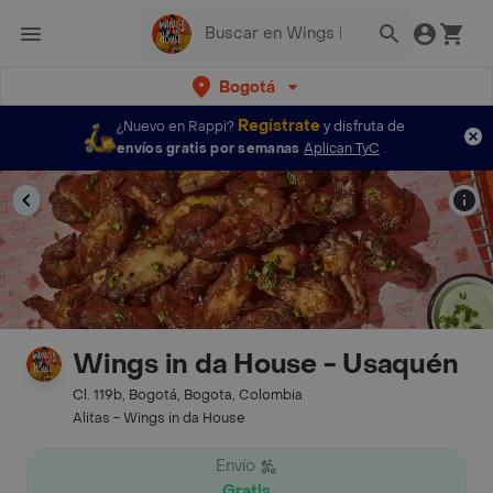
Bogotá
Regístrate
¿Nuevo en Rappi?
y disfruta de
envíos gratis por semanas
Aplican TyC
Wings in da House - Usaquén
Cl. 119b, Bogotá, Bogota, Colombia
Alitas - Wings in da House
Envío
Gratis