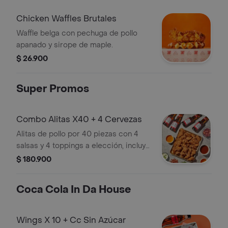
Chicken Waffles Brutales
Waffle belga con pechuga de pollo
apanado y sirope de maple.
$ 26.900
Super Promos
Combo Alitas X40 + 4 Cervezas
Alitas de pollo por 40 piezas con 4
salsas y 4 toppings a elección, incluye
4 acompañamientos y 4 cervezas a
$ 180.900
elección.
Coca Cola In Da House
Wings X 10 + Cc Sin Azúcar