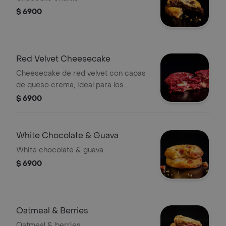
$ 6900
Red Velvet Cheesecake
Cheesecake de red velvet con capas
de queso crema, ideal para los
amantes de los postres horneados.
$ 6900
White Chocolate & Guava
White chocolate & guava
$ 6900
Oatmeal & Berries
Oatmeal & berries