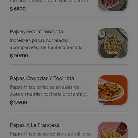
morado, zanahoria y mayonesa dulce
$ 6500
Papas Feta Y Tocineta
Increíbles papas horneadas
acompañadas de tocineta tostada,
sour cream, queso feta y cebollín.
$ 14.900
¡imperdibles!
Papas Cheddar Y Tocineta
Papas fritas bañadas en salsa de
queso cheddar, tocineta crocante y
cebollín.
$ 17.900
Papas A La Francesa
Papas fritas en sal de ajo y perejil con