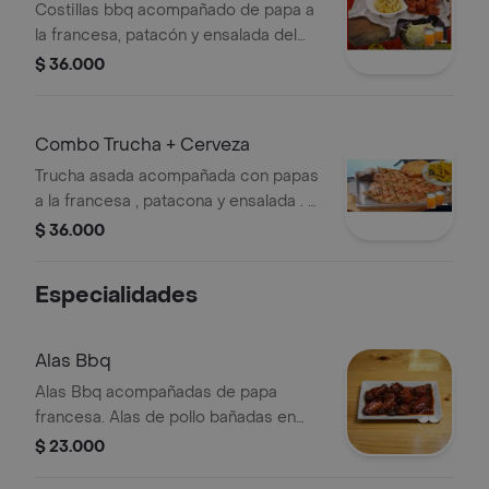
Costillas bbq acompañado de papa a
la francesa, patacón y ensalada del
día. + Cerveza poker en lata 330 ml .
$ 36.000
Combo Trucha + Cerveza
Trucha asada acompañada con papas
a la francesa , patacona y ensalada . +
Cerveza poker en lata 330 ml .
$ 36.000
Especialidades
Alas Bbq
Alas Bbq acompañadas de papa
francesa. Alas de pollo bañadas en
salsa BBQ.
$ 23.000