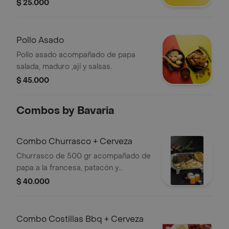
arepa, ají y salsas.
$ 25.000
Pollo Asado
Pollo asado acompañado de papa
salada, maduro ,ají y salsas.
$ 45.000
Combos by Bavaria
Combo Churrasco + Cerveza
Churrasco de 500 gr acompañado de
papa a la francesa, patacón y
ensalada del día. + Cerveza poker en
$ 40.000
lata 330 ml .
Combo Costillas Bbq + Cerveza