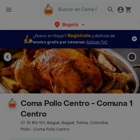
Bogotá
Regístrate
¿Nuevo en Rappi?
y disfruta de
envíos gratis por semanas
Aplican TyC
Coma Pollo Centro - Comuna 1
Centro
Cl. 15 #2-101, Ibagué, Ibagué, Tolima, Colombia
Pollo - Coma Pollo Centro