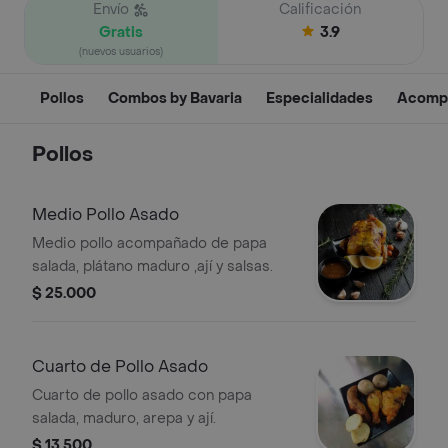
Envío
Calificación
Gratis
3.9
(nuevos usuarios)
Pollos
Combos by Bavaria
Especialidades
Acomp
Pollos
Medio Pollo Asado
Medio pollo acompañado de papa
salada, plátano maduro ,ají y salsas.
$ 25.000
Cuarto de Pollo Asado
Cuarto de pollo asado con papa
salada, maduro, arepa y ají.
$ 13.500