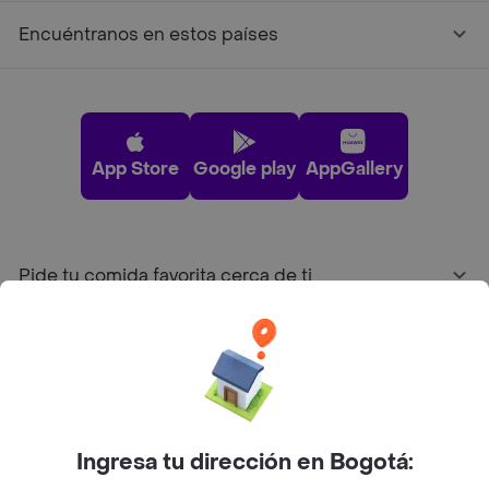
Encuéntranos en estos países
App Store
Google play
AppGallery
Pide tu comida favorita cerca de ti
Categorías
Únete a Rappi
Ingresa tu dirección en Bogotá:
Sobre Rappi