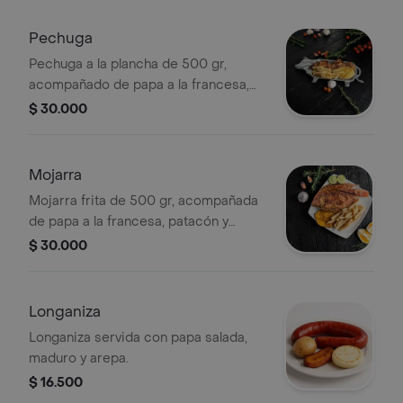
Pechuga
Pechuga a la plancha de 500 gr,
acompañado de papa a la francesa,
patacón y ensalada del día.
$ 30.000
Mojarra
Mojarra frita de 500 gr, acompañada
de papa a la francesa, patacón y
ensalada del día.
$ 30.000
Longaniza
Longaniza servida con papa salada,
maduro y arepa.
$ 16.500