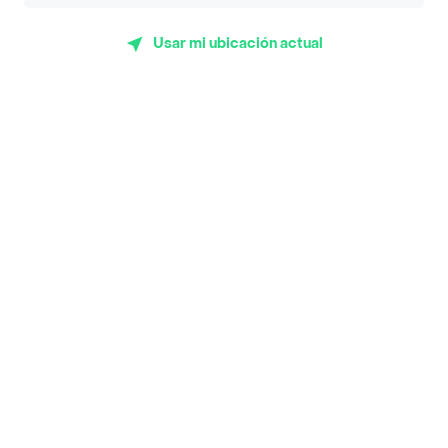
App Store
Google play
AppGallery
Usar mi ubicación actual
Pide tu comida favorita cerca de ti
Categorías
Únete a Rappi
Sobre Rappi
Facebook
Twitter
Instagram
©
2026
Rappi Inc. All rights reserved.