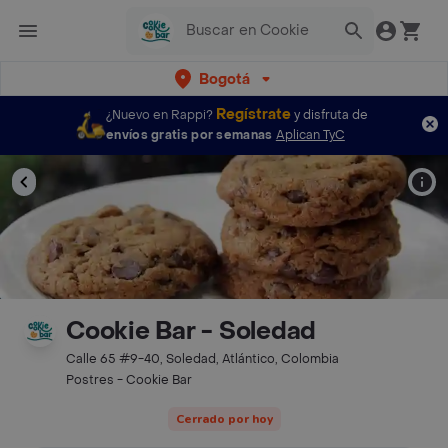
Bogotá
Regístrate
¿Nuevo en Rappi?
y disfruta de
envíos gratis por semanas
Aplican TyC
Cookie Bar - Soledad
Calle 65 #9-40, Soledad, Atlántico, Colombia
Postres - Cookie Bar
Cerrado por hoy