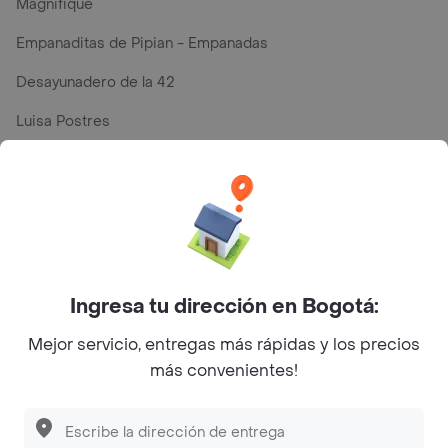
Magnifique
Empanaditas de Pipian - Empanadas
Desayunadero de la 42
Luisa Postres
Sopitas y Frijoladas
Subway
Top Marcas y Cadenas de Restaurantes
Ingresa tu dirección en Bogotá:
Encuéntranos en estos países
Mejor servicio, entregas más rápidas y los precios
más convenientes!