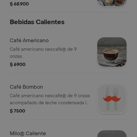
$ 68.900
Bebidas Calientes
Café Americano
Café americano nescafé® de 9
onzas.
$ 6900
Café Bombon
Café americano nescafé® de 9 onzas
acompañado de leche condensada la
lecherita®.
$ 7500
Milo® Caliente