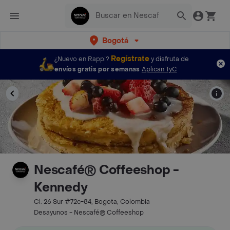
Bogotá
Regístrate
¿Nuevo en Rappi?
y disfruta de
envíos gratis por semanas
Aplican TyC
Nescafé® Coffeeshop -
Kennedy
Cl. 26 Sur #72c-84, Bogota, Colombia
Desayunos - Nescafé® Coffeeshop