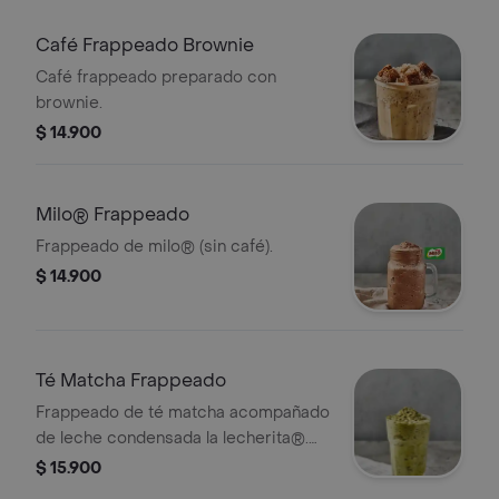
Café Frappeado Brownie
Café frappeado preparado con
brownie.
$ 14.900
Milo® Frappeado
Frappeado de milo® (sin café).
$ 14.900
Té Matcha Frappeado
Frappeado de té matcha acompañado
de leche condensada la lecherita®.
(sin café).
$ 15.900