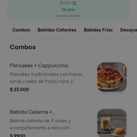
Envío
Gratis
(nuevos usuarios)
Combos
Bebidas Calientes
Bebidas Frías
Desayu
Combos
Pancakes + Cappuccino
Pancakes tradicionales con fresas,
syrup y salsa de frutos rojos y
cappuccino a elección de 9 onzas.
$ 23.500
Bebida Caliente +
Acompañamiento
Bebida caliente de 9 onzas y
acompañamiento a elección.
$ 9900