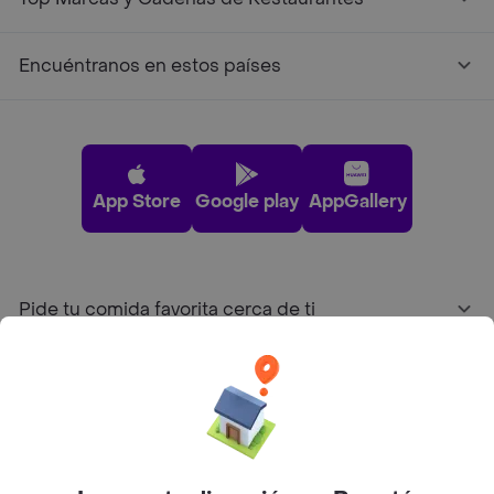
Encuéntranos en estos países
App Store
Google play
AppGallery
Pide tu comida favorita cerca de ti
Categorías
Únete a Rappi