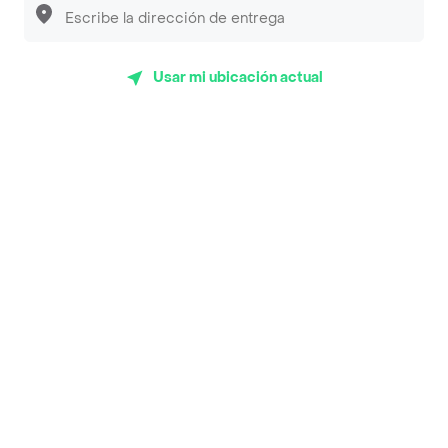
App Store
Google play
AppGallery
Usar mi ubicación actual
Pide tu comida favorita cerca de ti
Categorías
Únete a Rappi
Sobre Rappi
Facebook
Twitter
Instagram