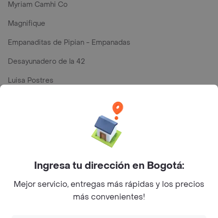
Myriam Camhi Co
Magnifique
Empanaditas de Pipian - Empanadas
Desayunadero de la 42
Luisa Postres
Sopitas y Frijoladas
Subway
Top Marcas y Cadenas de Restaurantes
Ingresa tu dirección en Bogotá:
Mejor servicio, entregas más rápidas y los precios
Encuéntranos en estos países
más convenientes!