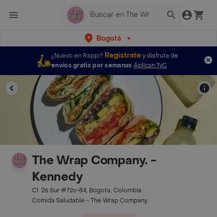
Bogotá
Regístrate
¿Nuevo en Rappi?
y disfruta de
envíos gratis por semanas
Aplican TyC
The Wrap Company. -
Kennedy
Cl. 26 Sur #72c-84, Bogota, Colombia
Comida Saludable - The Wrap Company.