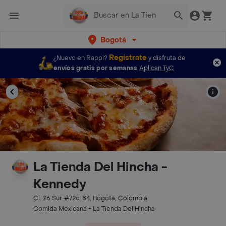
Bogotá
Regístrate
¿Nuevo en Rappi?
y disfruta de
envíos gratis por semanas
Aplican TyC
La Tienda Del Hincha -
Kennedy
Cl. 26 Sur #72c-84, Bogota, Colombia
Comida Mexicana - La Tienda Del Hincha