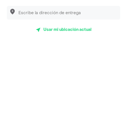
App Store
Google play
AppGallery
Usar mi ubicación actual
Pide tu comida favorita cerca de ti
Categorías
Únete a Rappi
Sobre Rappi
Facebook
Twitter
Instagram