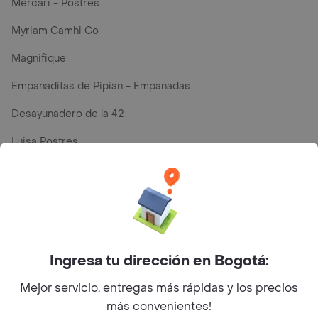
Mercari - Postres
Myriam Camhi Co
Magnifique
Empanaditas de Pipian - Empanadas
Desayunadero de la 42
Luisa Postres
Sopitas y Frijoladas
Subway
Top Marcas y Cadenas de Restaurantes
Ingresa tu dirección en Bogotá:
Mejor servicio, entregas más rápidas y los precios
Encuéntranos en estos países
más convenientes!