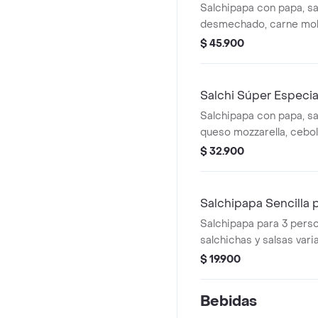
Salchipapa con papa, sa
desmechado, carne moli
queso mozzarella y salsa
$ 45.900
Salchi Súper Especia
Salchipapa con papa, sal
queso mozzarella, ceboll
de la casa.
$ 32.900
Salchipapa Sencilla 
Salchipapa para 3 pers
salchichas y salsas vari
$ 19.900
Bebidas