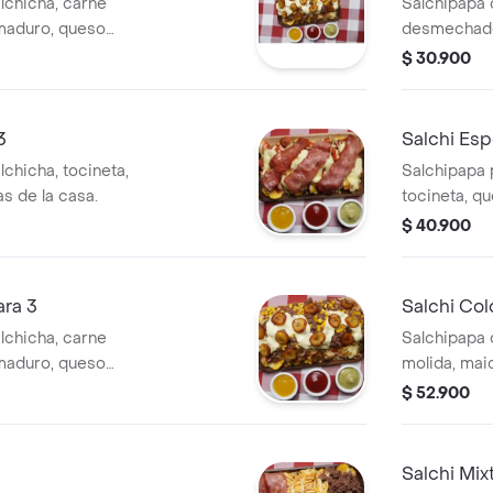
lchicha, carne
Salchipapa 
 maduro, queso
desmechado,
a casa.
queso mozzar
$ 30.900
3
Salchi Esp
chicha, tocineta,
Salchipapa 
s de la casa.
tocineta, qu
casa.
$ 40.900
ara 3
Salchi Co
lchicha, carne
Salchipapa 
 maduro, queso
molida, maic
a casa.
mozzarella y
$ 52.900
Salchi Mix