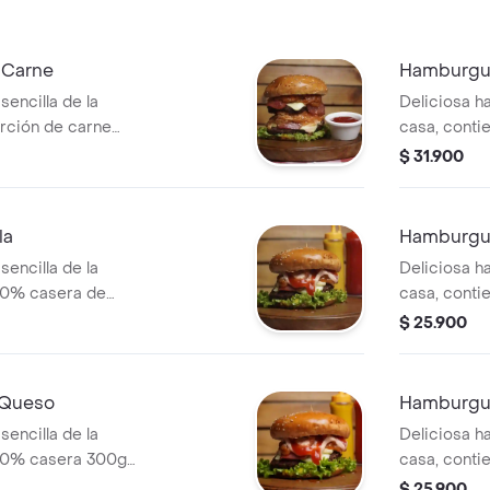
 Carne
Hamburgue
encilla de la
Deliciosa h
orción de carne
casa, conti
ción de tocineta,
100% casera
$ 31.900
a, lechuga,
tocineta, qu
sa.
lechuga, tom
la
Hamburgue
encilla de la
Deliciosa h
00% casera de
casa, conti
eta, queso
carne 100%
$ 25.900
huga, tomate y
mozzarella, 
salsas de la
 Queso
Hamburgue
encilla de la
Deliciosa h
00% casera 300gr,
casa, conti
 de queso
tocineta, qu
$ 25.900