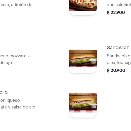
mium, adición de
con salchic
zzarella, cebolla,
adición de 
$ 22.900
.
cebolla, rip
Sándwich
eso mozzarella,
Sándwich co
de ajo.
piña, lechug
$ 20.900
ollo
món, queso
ate y salsa de ajo.