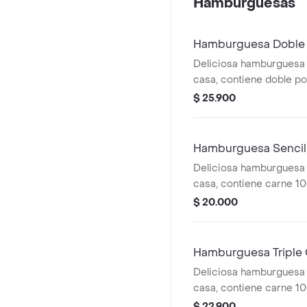
Hamburguesas
Hamburguesa Doble
Deliciosa hamburguesa s
casa, contiene doble p
100% casera 300gr, adi
$ 25.900
queso mozzarella, ceboll
tomate y salsas de la ca
Hamburguesa Sencil
Deliciosa hamburguesa s
casa, contiene carne 1
150gr, adición de tocin
$ 20.000
mozzarella, cebolla, lec
salsas de la casa.
Hamburguesa Triple
Deliciosa hamburguesa s
casa, contiene carne 1
tocineta, triple porción
$ 22.900