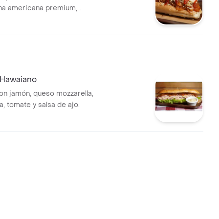
ha americana premium,
tocineta, queso mozzarella,
io y salsas de la casa.
 Hawaiano
n jamón, queso mozzarella,
a, tomate y salsa de ajo.