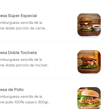
sa Súper Especial
amburguesa sencilla de la
ene doble porción de carne
 300gr, doble adición de
eso mozzarella, cebolla,
ate y salsas de la casa.
sa Doble Tocineta
amburguesa sencilla de la
ene doble porción de tocineta,
 casera 300gr, queso
cebolla, lechuga, tomate y
 casa.
sa de Pollo
amburguesa sencilla de la
ene pollo 100% casero 300gr,
eso mozzarella, cebolla,