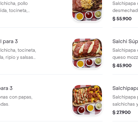
lchicha, pollo
Salchipapa 
da, tocineta,
desmechado,
s de la casa.
queso mozzar
$ 55.900
l para 3
Salchi Súp
chicha, tocineta,
Salchipapa c
a, ripio y salsas
queso mozzar
de la casa.
$ 45.900
para 3
Salchipapa
onas con papas,
Salchipapa 
adas.
salchichas y
$ 27.900