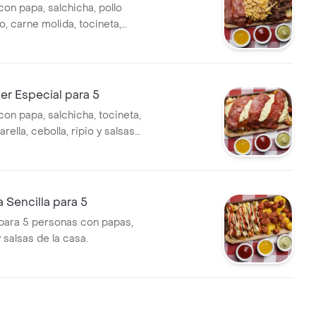
con papa, salchicha, pollo
 carne molida, tocineta,
ella y salsas de la casa.
er Especial para 5
on papa, salchicha, tocineta,
ella, cebolla, ripio y salsas
 Sencilla para 5
para 5 personas con papas,
 salsas de la casa.