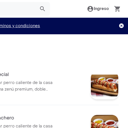
Ingreso
minos y condiciones
cial
r perro caliente de la casa
ha zenú premium, doble
tocineta, queso mozzarella,
io y salsas de la casa.
nchero
r perro caliente de la casa