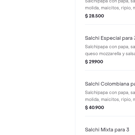
Salchipapa con papa, sa
molida, maicitos, ripio,
mozzarella y salsas de l
$ 28.500
Salchi Especial para 
Salchipapa con papa, sal
queso mozzarella y salsa
$ 29.900
Salchi Colombiana p
Salchipapa con papa, sa
molida, maicitos, ripio,
mozzarella y salsas de l
$ 40.900
Salchi Mixta para 3