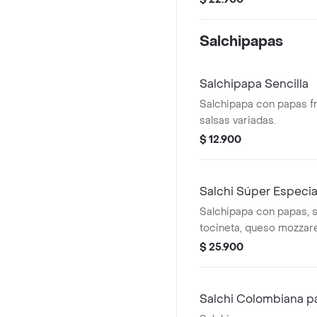
mozzarella, cebolla, lec
salsas de la casa.
Salchipapas
Salchipapa Sencilla
Salchipapa con papas fri
salsas variadas.
$ 12.900
Salchi Súper Especia
Salchipapa con papas, s
tocineta, queso mozzarel
salsas de la casa.
$ 25.900
Salchi Colombiana pa