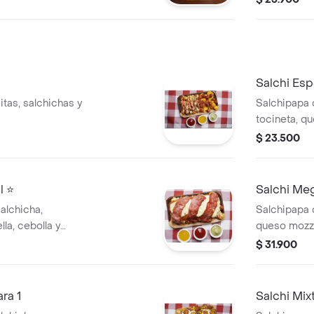
huga, tomate y
lechuga, tom
Salchi Esp
tas, salchichas y
Salchipapa 
tocineta, qu
casa.
$ 23.500
l ⭐
Salchi Meg
alchicha,
Salchipapa c
la, cebolla y
queso mozzar
salsas de la
$ 31.900
ra 1
Salchi Mixt