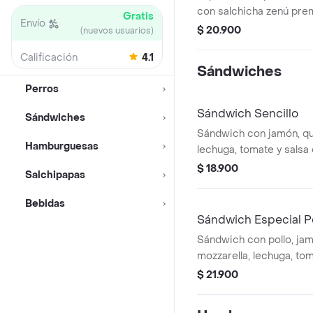
con salchicha zenú pre
Gratis
Envío
tocineta, triple queso mo
$ 20.900
(nuevos usuarios)
ripio y salsas de la casa
Calificación
4.1
Sándwiches
Perros
Sándwich Sencillo
Sándwiches
Sándwich con jamón, qu
Hamburguesas
lechuga, tomate y salsa 
$ 18.900
Salchipapas
Bebidas
Sándwich Especial P
Sándwich con pollo, ja
mozzarella, lechuga, tom
$ 21.900