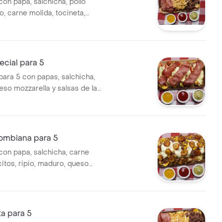
con papa, salchicha, pollo
 carne molida, tocineta,
ella y salsas de la casa.
ecial para 5
para 5 con papas, salchicha,
eso mozzarella y salsas de la
lombiana para 5
con papa, salchicha, carne
itos, ripio, maduro, queso
 salsas de la casa.
ta para 5