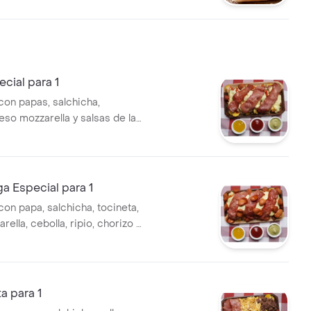
ate y salsas de la casa.
ecial para 1
con papas, salchicha,
eso mozzarella y salsas de la
a Especial para 1
on papa, salchicha, tocineta,
ella, cebolla, ripio, chorizo y
 casa.
a para 1