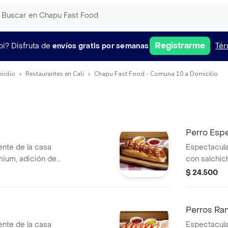
Registrarme
pi?
Disfruta de
envíos gratis por semanas
Tér
icilio
Restaurantes en Cali
Chapu Fast Food - Comuna 10 a Domicilio
Perro Espe
ente de la casa
Espectacula
mium, adición de
con salchic
la, cebolla, ripio
adición de 
$ 24.500
cebolla, rip
Perros Ra
ente de la casa
Espectacula