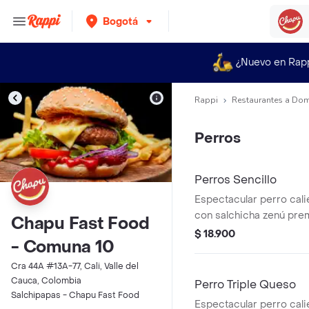
Bogotá
¿Nuevo en Rap
Rappi
Restaurantes a Dom
Perros
Perros Sencillo
Espectacular perro cali
con salchicha zenú pre
Chapu Fast Food
tocineta, queso mozzarel
$ 18.900
- Comuna 10
y salsas de la casa.
Cra 44A #13A-77, Cali, Valle del
Cauca, Colombia
Perro Triple Queso
Salchipapas - Chapu Fast Food
Espectacular perro cali