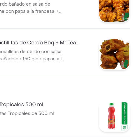
rdo bañado en salsa de
ne con papa a la francesa. +
tillitas de Cerdo Bbq + Mr Tea
00 ml
stillitas de cerdo con salsa
añado de 150 g de papas a la
Mr Tea sabor durazno de 500
 Tropicales 500 ml
utas Tropicales de 500 ml.