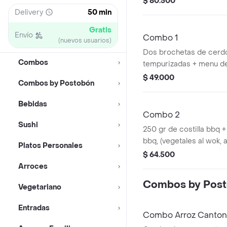
$ 80.500
raices chinas. todo salt
Delivery
50 min
brochetas tempurizadas
Gratis
de papa a la francesa
Envío
Combo 1
(nuevos usuarios)
Dos brochetas de cerdo
Combos
tempurizadas + menu de
2 porciones de papa a l
$ 49.000
Combos by Postobón
gaseosa 1.5
Bebidas
Combo 2
Sushi
250 gr de costilla bbq +
bbq, (vegetales al wok, 
Platos Personales
vegetales) + 2 porcione
$ 64.500
francesa + gaseosa pos
Arroces
Combos by Pos
Vegetariano
Entradas
Combo Arroz Cantonés