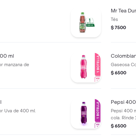
Mr Tea Du
Tés
$ 7500
00 ml
Colombian
or manzana de
Gaseosa Co
$ 6500
l
Pepsi 400
r Uva de 400 ml.
Pepsi 400 m
cola. Rinde 
$ 6500