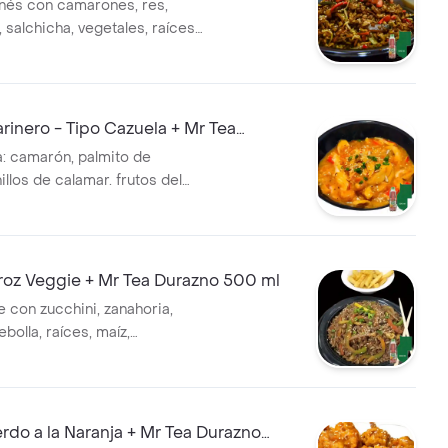
nés con camarones, res,
, salchicha, vegetales, raíces
a, salteado al wok. Incluye Mr
 500 ml.
inero - Tipo Cazuela + Mr Tea
00 ml
a: camarón, palmito de
illos de calamar. frutos del
a marinera. viene
de papita a la francesa. +
oz Veggie + Mr Tea Durazno 500 ml
e con zucchini, zanahoria,
bolla, raíces, maíz,
, brócoli + 150 gr papita
Tés
do a la Naranja + Mr Tea Durazno