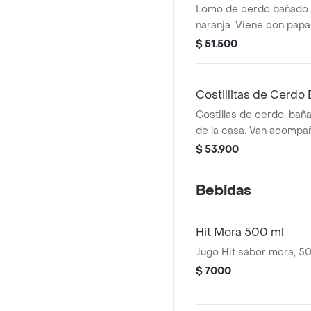
500ml
Lomo de cerdo bañado 
naranja. Viene con papa 
Jugos
$ 51.500
Costillitas de Cerdo 
500ml
Costillas de cerdo, bañ
de la casa. Van acompa
De papa a la francesa. 
$ 53.900
Bebidas
Hit Mora 500 ml
Jugo Hit sabor mora, 50
$ 7000