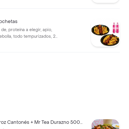
osia roll: salmón crudo, queso
o, topping de ajonjolí, 10
ornia: palmito de cangrejo,
ochetas
, aguacate, topping de
de, proteína a elegir, apio,
mpias, rollitos primavera
ebolla, todo tempurizados, 2
trocitos de jamón, vegetales y
 papa a la francesa, salsas, 2
ostobon 400 ml
oz Cantonés + Mr Tea Durazno 500