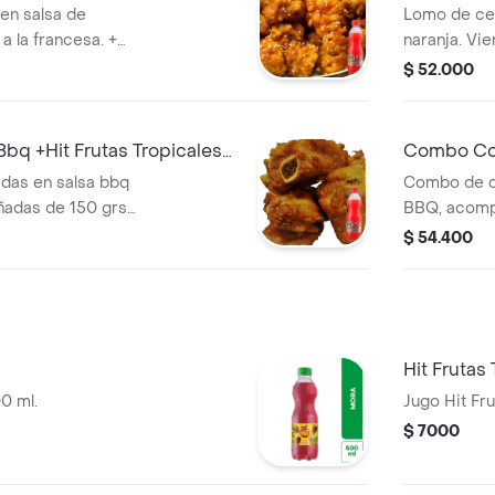
500 ml
en salsa de
Lomo de ce
a la francesa. +
naranja. Vie
Tés
$ 52.000
Bbq +Hit Frutas Tropicales
Combo Cos
Durazno 5
adas en salsa bbq
Combo de co
ñadas de 150 grs.
BBQ, acomp
+ Jugos
francesa y 
$ 54.400
ml.
Hit Frutas
0 ml.
Jugo Hit Fr
$ 7000