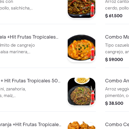
ml
és con
Arroz canto
ollo, salchicha,
cerdo, pollo
s, salteado al wok.
chinas y soy
$ 61.500
s Tropicales de
Tea Durazno
la +Hit Frutas Tropicales
Combo Mar
Durazno 5
lmito de cangrejo
Tipo cazuel
salsa marinera,
cangrejo, an
la francesa.
mar en sals
$ 59.000
cales 500ml.
acompañado 
Tés
 Hit Frutas Tropicales 500
Combo Arr
ni, zanahoria,
Arroz veggi
s, maíz,
pimentón, ce
150 gr papita
champiñones
$ 38.500
francesa + 
anja +Hit Frutas Tropicales
Combo Cer