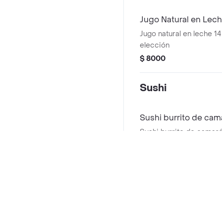
Jugo Natural en Lech
Jugo natural en leche 14
elección
$ 8000
Sushi
Sushi burrito de cam
Sushi burrito de camaró
de; queso crema, palm
y aguacate. Todo el rol
$ 45.900
en panko oriental
Sushi *24
Preguntas frecuentes
24 piezas de sushi en 2
Incluye rollos con cobe