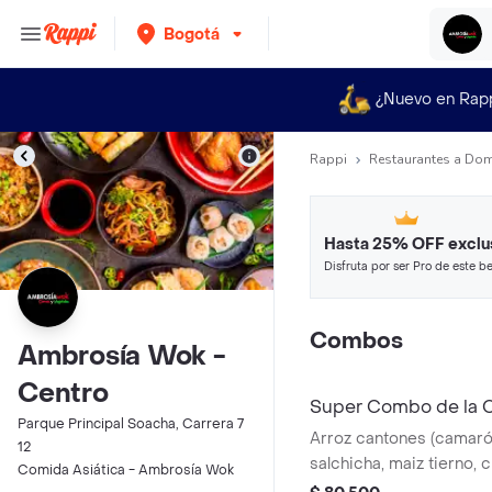
Bogotá
¿Nuevo en Rap
Rappi
Restaurantes a Dom
Hasta 25% OFF exclu
Disfruta por ser Pro de este be
restaurantes y tiendas más top
Combos
Ambrosía Wok -
Centro
Super Combo de la 
Parque Principal Soacha, Carrera 7
Arroz cantones (camarón
12
salchicha, maiz tierno,
Comida Asiática - Ambrosía Wok
zuchinni verde y amarill