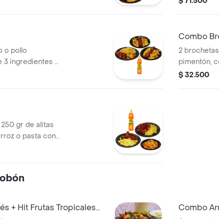
$ 71.500
eado al wok) + dos
piezas ambr
 + dos porciones
crema, mang
piezas calif
Combo Br
queso crema
 o pollo
2 brochetas 
masago, 2 lu
 3 ingredientes +
pimentón, c
rellenos de 
a francesa +
porciones de
$ 32.500
pollo.
gaseosas p
 250 gr de alitas
arroz o pasta con
s de papa a la
tobon 1.5
tobón
 + Hit Frutas Tropicales
Combo Arr