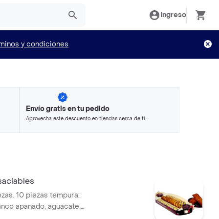
Ingreso
minos y condiciones
Envío gratis en tu pedido
Aprovecha este descuento en tiendas cerca de ti
y ahorra.
aciables
ezas. 10 piezas tempura:
nco apanado, aguacate,
, panko rollo temporizado, 10