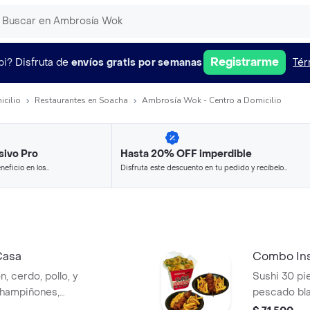
Registrarme
pi?
Disfruta de
envíos gratis por semanas
Tér
icilio
Restaurantes en Soacha
Ambrosía Wok - Centro a Domicilio
sivo Pro
Hasta 20% OFF imperdible
neficio en los
Disfruta este descuento en tu pedido y recíbelo
.
en minutos.
Casa
Combo Ins
, cerdo, pollo, y
Sushi 30 pi
 champiñones,
pescado bla
o, pimentón,
queso crema