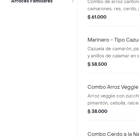
500 ml
Arroces Familiares
Combo de arroz canton
camarones, res, cerdo, p
vegetales y raíces china
$ 61.000
Incluye bebida Hit Fruta
500 ml.
Marinero - Tipo Cazue
500ml
Cazuela de camarón, pa
y anillos de calamar en 
acompañada de papas a 
$ 58.500
Incluye Hit Frutas Tropi
Combo Arroz Veggie +
ml
Arroz veggie con zucchi
pimentón, cebolla, raíce
champiñones, brócoli + 
$ 38.000
francesa + Jugos
Combo Cerdo a la Nar