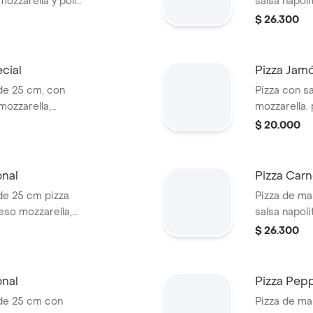
mozzarella y pollo
salsa napoli
burrata, pes
$ 26.300
miel
cial
Pizza Jam
de 25 cm, con
Pizza con s
mozzarella,
mozzarella.
de, rúgula y
cm
$ 20.000
onal
Pizza Carn
de 25 cm pizza
Pizza de ma
eso mozzarella,
salsa napoli
urrata.
jamón de ce
$ 26.300
onal
Pizza Pep
de 25 cm con
Pizza de ma