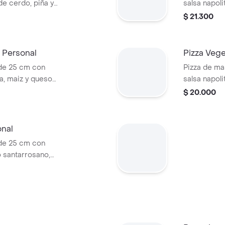
de cerdo, piña y
salsa napol
mozzarella.
$ 21.300
a Personal
Pizza Veg
de 25 cm con
Pizza de ma
ta, maiz y queso
salsa napoli
queso mozar
$ 20.000
onal
de 25 cm con
o santarrosano,
so mozzarella.