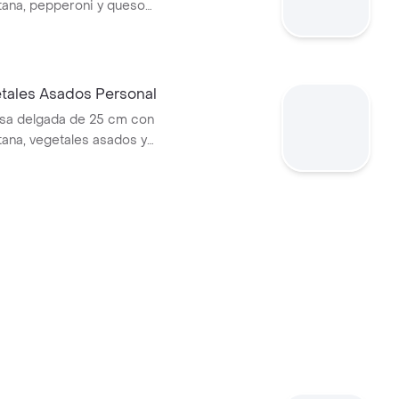
itana, pepperoni y queso
etales Asados Personal
sa delgada de 25 cm con
tana, vegetales asados y
ella.