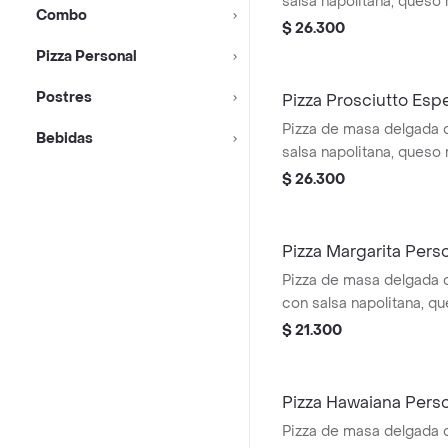
salsa napolitana, queso 
Combo
buffalo (picante medio)
$ 26.300
Pizza Personal
Postres
Pizza Prosciutto Espe
Pizza de masa delgada 
Bebidas
salsa napolitana, queso 
prosciutto, manzana ver
$ 26.300
balsámico
Pizza Margarita Pers
Pizza de masa delgada 
con salsa napolitana, qu
tomate cherry, pesto y b
$ 21.300
Pizza Hawaiana Pers
Pizza de masa delgada 