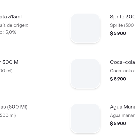
ata 315ml
Sprite 30
aís de origen:
Sprite (300 
ol: 5,0%
$ 5.900
r 300 Ml
Coca-cola
00 ml)
Coca-cola o
$ 5.900
as (500 Ml)
Agua Mana
(500 ml)
Agua manant
$ 5.900