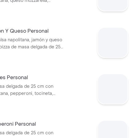
tana, queso mozzarella,
to, almendras fileteadas y
ón Y Queso Personal
alsa napolitana, jamón y queso
 pizza de masa delgada de 25
es Personal
sa delgada de 25 cm con
tana, pepperoni, tocineta,
rdo y queso mozarella.
peroni Personal
sa delgada de 25 cm con