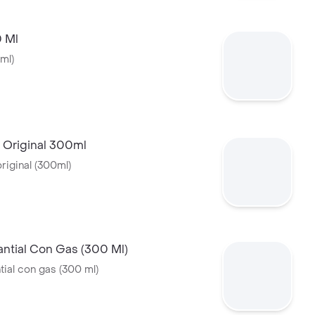
0 Ml
ml)
 Original 300ml
riginal (300ml)
ntial Con Gas (300 Ml)
ial con gas (300 ml)