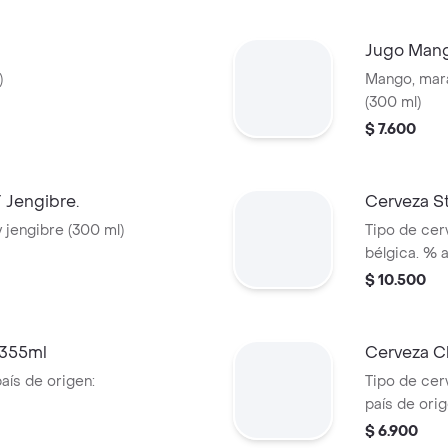
Jugo Mang
)
Mango, mara
(300 ml)
$ 7.600
 Jengibre.
Cerveza St
 jengibre (300 ml)
Tipo de cerv
bélgica. % 
$ 10.500
 355ml
Cerveza C
país de origen:
Tipo de cer
país de ori
$ 6.900