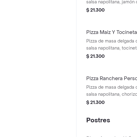
salsa napolitana, jamón 
queso mozzarella.
$ 21.300
Pizza Maiz Y Tocinet
Pizza de masa delgada 
salsa napolitana, tocine
mozzarella.
$ 21.300
Pizza Ranchera Pers
Pizza de masa delgada 
salsa napolitana, choriz
jalapeños, nachos y que
$ 21.300
Postres