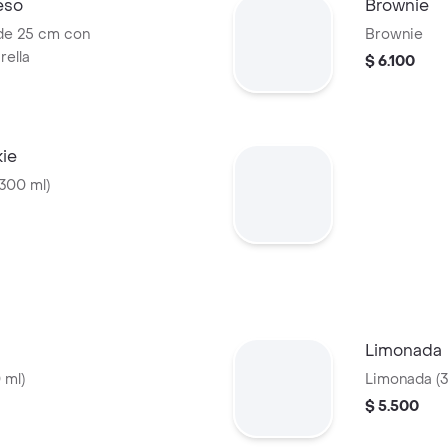
eso
Brownie
de 25 cm con
Brownie
rella
$ 6.100
ie
300 ml)
Limonada
 ml)
Limonada (3
$ 5.500