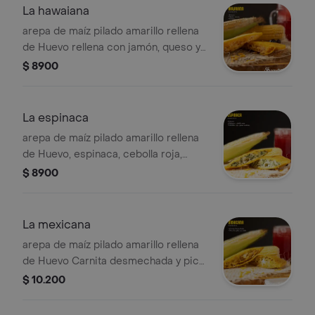
La hawaiana
arepa de maíz pilado amarillo rellena
de Huevo rellena con jamón, queso y
piña.
$ 8900
La espinaca
arepa de maíz pilado amarillo rellena
de Huevo, espinaca, cebolla roja,
cebollín, ajo y queso costeño
$ 8900
La mexicana
arepa de maíz pilado amarillo rellena
de Huevo Carnita desmechada y pico
de gallo con chile en una base de
$ 10.200
maíz.