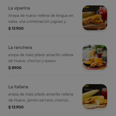
La viperina
Arepa de huevo rellena de lengua en
salsa, una combinación jugosa y
sabrosa.
$ 13.900
La ranchera
arepa de maíz pilado amarillo rellena
de Huevo, chorizo y queso.
$ 8900
La italiana
arepa de maíz pilado amarillo rellena
de Huevo, jamón serrano, chorizo
vela, tocineta ahumada, queso
$ 13.900
parmesano y mozzarella.