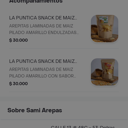
Acompañamientos
LA PUNTICA SNACK DE MAIZ
DULCE CON ANIS
AREPITAS LAMINADAS DE MAIZ
PILADO AMARILLO ENDULZADAS
CON ESTEVIA LIQUIDA Y ANIS
$ 30.000
LA PUNTICA SNACK DE MAIZ
NATURAL
AREPITAS LAMINADAS DE MAIZ
PILADO AMARILLO CON SABOR
NATURAL BOLSA POR 200GR
$ 30.000
APROXIMADAMENTE
Sobre Sami Arepas
CALLE 13 # 48C - 53, Detras