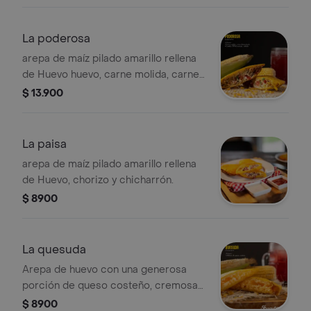
La poderosa
arepa de maíz pilado amarillo rellena
de Huevo huevo, carne molida, carne
desmechada, costilla BBQ, tomate y
$ 13.900
cebolla.
La paisa
arepa de maíz pilado amarillo rellena
de Huevo, chorizo y chicharrón.
$ 8900
La quesuda
Arepa de huevo con una generosa
porción de queso costeño, cremosa y
satisfactoria.
$ 8900