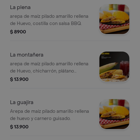
La plena
arepa de maíz pilado amarillo rellena
de Huevo, costilla con salsa BBQ.
$ 8900
La montañera
arepa de maíz pilado amarillo rellena
de Huevo, chicharrón, plátano
amarillo, queso y chorizo.
$ 13.900
La guajira
Arepa de maíz pilado amarillo rellena
de huevo y carnero guisado.
$ 13.900