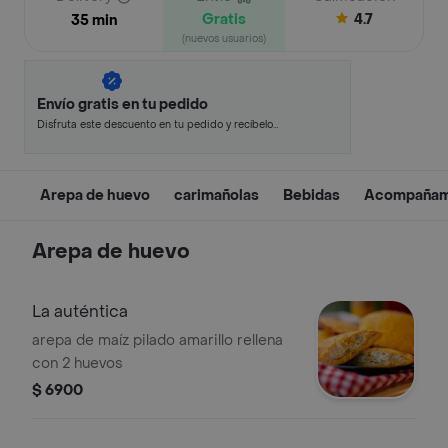
Gratis
4.7
35 min
(nuevos usuarios)
Envío gratis en tu pedido
Disfruta este descuento en tu pedido y recíbelo
en minutos.
Arepa de huevo
carimañolas
Bebidas
Acompañam
Arepa de huevo
La auténtica
arepa de maíz pilado amarillo rellena
con 2 huevos
$ 6900