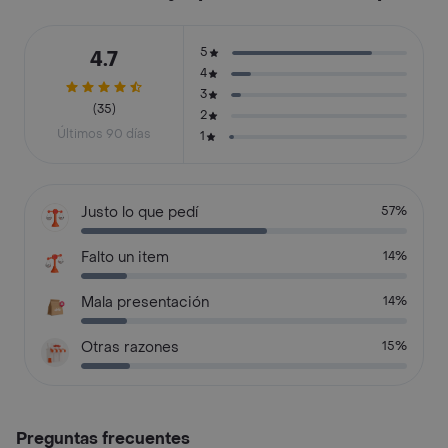
5
4.7
4
3
(35)
2
Últimos 90 días
1
Justo lo que pedí
57%
Falto un item
14%
Mala presentación
14%
Otras razones
15%
Preguntas frecuentes