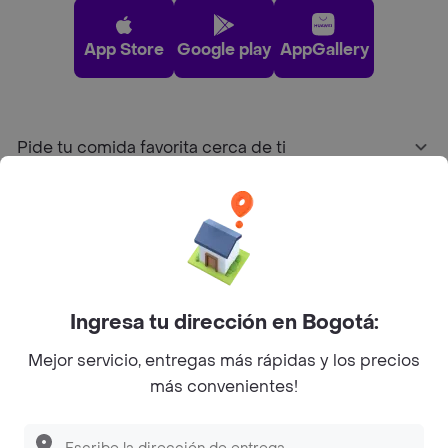
App Store
Google play
AppGallery
Pide tu comida favorita cerca de ti
Categorías
Únete a Rappi
Ingresa tu dirección en Bogotá:
Sobre Rappi
Mejor servicio, entregas más rápidas y los precios
más convenientes!
Facebook
Twitter
Instagram
©
2026
Rappi Inc. All rights reserved.