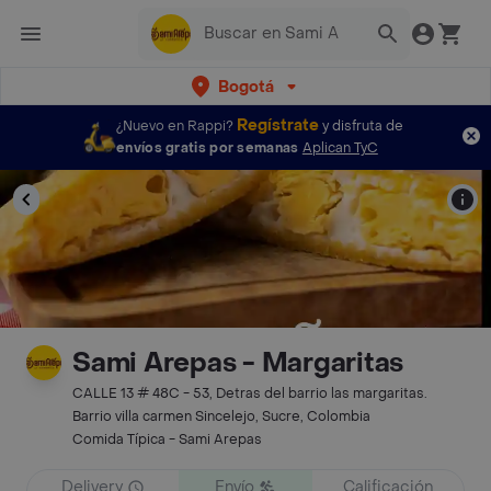
Bogotá
Regístrate
¿Nuevo en Rappi?
y disfruta de
envíos gratis por semanas
Aplican TyC
Sami Arepas - Margaritas
CALLE 13 # 48C - 53, Detras del barrio las margaritas.
Barrio villa carmen Sincelejo, Sucre, Colombia
Comida Típica - Sami Arepas
Delivery
Envío
Calificación