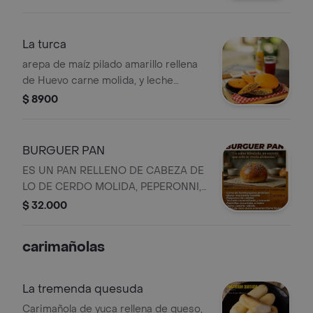
La turca
arepa de maíz pilado amarillo rellena
de Huevo carne molida, y leche
cortada.
$ 8900
BURGUER PAN
ES UN PAN RELLENO DE CABEZA DE
LO DE CERDO MOLIDA, PEPERONNI,
CEBOLLA Y TOCINETA
$ 32.000
CARAMELIZADA, QUESO
MOZARELLA, SALSA E MAIZ DULCE
carimañolas
La tremenda quesuda
Carimañola de yuca rellena de queso,