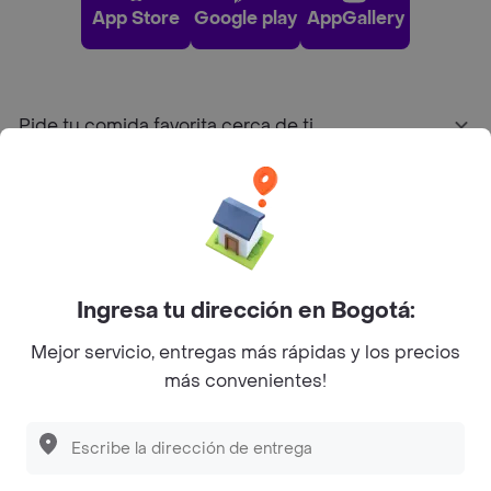
App Store
Google play
AppGallery
Pide tu comida favorita cerca de ti
Categorías
Únete a Rappi
Ingresa tu dirección en Bogotá:
Sobre Rappi
Mejor servicio, entregas más rápidas y los precios
más convenientes!
Facebook
Twitter
Instagram
©
2026
Rappi Inc. All rights reserved.