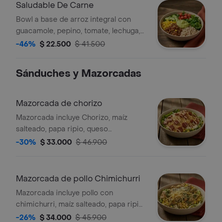
Saludable De Carne
Bowl a base de arroz integral con
guacamole, pepino, tomate, lechuga,
carne molida y maíz.
-46%
$ 22.500
$ 41.500
Sánduches y Mazorcadas
Mazorcada de chorizo
Mazorcada incluye Chorizo, maíz
salteado, papa ripio, queso
mozzarella, lechuga batavia y emulsión
-30%
$ 33.000
$ 46.900
de alioli.
Mazorcada de pollo Chimichurri
Mazorcada incluye pollo con
chimichurri, maíz salteado, papa ripio,
queso mozzarella, lechuga batavia y
-26%
$ 34.000
$ 45.900