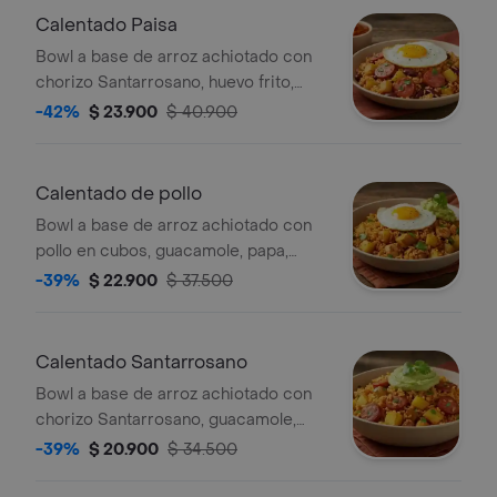
Calentado Paisa
Bowl a base de arroz achiotado con
chorizo Santarrosano, huevo frito,
fríjol paisa, papa, madurito, y salsa
-42%
$ 23.900
$ 40.900
criolla de la casa.
Calentado de pollo
Bowl a base de arroz achiotado con
pollo en cubos, guacamole, papa,
madurito y un toque de cilantro.
-39%
$ 22.900
$ 37.500
Calentado Santarrosano
Bowl a base de arroz achiotado con
chorizo Santarrosano, guacamole,
papa, madurito y un toque de cilantro.
-39%
$ 20.900
$ 34.500