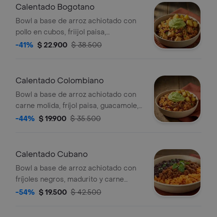
Calentado Bogotano
Bowl a base de arroz achiotado con
pollo en cubos, friijol paisa,
guacamole, papa y cilantro.
-41%
$ 22.900
$ 38.500
Calentado Colombiano
Bowl a base de arroz achiotado con
carne molida, fríjol paisa, guacamole,
papa y un toque de cilantro.
-44%
$ 19.900
$ 35.500
Calentado Cubano
Bowl a base de arroz achiotado con
fríjoles negros, madurito y carne
molida. Recomendado con adición de
-54%
$ 19.500
$ 42.500
guacamole.