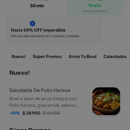
Gratis
50 min
(nuevos usuarios)
Hasta 54% OFF imperdible
Disfruta este descuento en tu pedido y recíbelo
en minutos.
Nuevo!
Súper Promos
Arma Tu Bowl
Calentados
Nuevo!
Saludable De Pollo Harissa
Bowl a base de arroz integral con
Pollo Harissa, guacamole, pepino,
tomate y Lechuga.
-41%
$ 24.900
$ 41.900