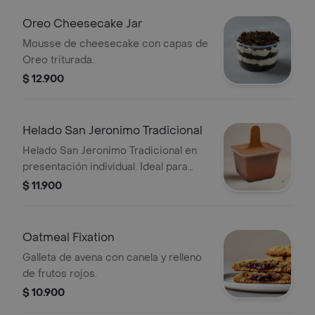
Oreo Cheesecake Jar
Mousse de cheesecake con capas de
Oreo triturada.
$ 12.900
Helado San Jeronimo Tradicional
Helado San Jeronimo Tradicional en
presentación individual. Ideal para
disfrutar en cualquier momento.
$ 11.900
Oatmeal Fixation
Galleta de avena con canela y relleno
de frutos rojos.
$ 10.900