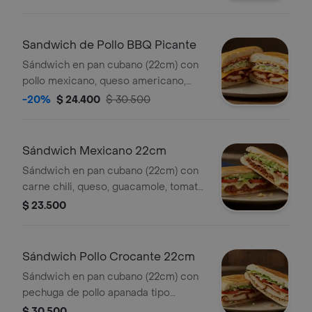
emulsión de alioli.
Sandwich de Pollo BBQ Picante
Sándwich en pan cubano (22cm) con
pollo mexicano, queso americano,
Coleslaw, lechuga, salsa BBQ y salsa
-20%
$ 24.400
$ 30.500
de ajo. *Producto Ligeramente
Picante.
Sándwich Mexicano 22cm
Sándwich en pan cubano (22cm) con
carne chili, queso, guacamole, tomate,
lechuga y salsa de ajo.
$ 23.500
Sándwich Pollo Crocante 22cm
Sándwich en pan cubano (22cm) con
pechuga de pollo apanada tipo
nashville, queso, tomate, lechuga y
$ 30.500