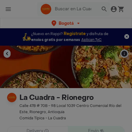
Bogotá
Regístrate
¿Nuevo en Rappi?
y disfruta de
envíos gratis por semanas
Aplican TyC
La Cuadra - Rionegro
Calle 47B # 70B - 98 Local 1039 Centro Comercial Río del
Este, Rionegro, Antioquia
Comida Típica - La Cuadra
Delivery
Envío