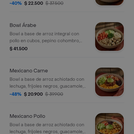
guacamole, madurito y un toque de
-40%
$ 22.500
$ 37.500
cilantro.
Bowl Árabe
Bowl a base de arroz integral con
pollo en cubos, pepino cohombro,
tomate, hummus de garbanzos y un
$ 41.500
toque de perejil.
Mexicano Carne
Bowl a base de arroz achiotado con
lechuga, fríjoles negros, guacamole,
carne molida y pico de gallo.
-48%
$ 20.900
$ 39.900
Mexicano Pollo
Bowl a base de arroz achiotado con
lechuga, fríjoles negros, guacamole,