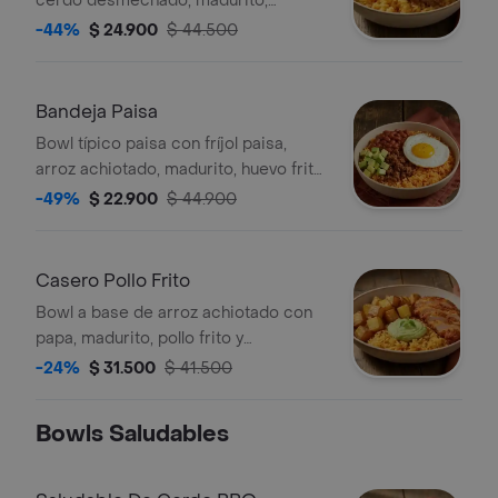
cerdo desmechado, madurito,
guacamole y fríjoles negros.
-44%
$ 24.900
$ 44.500
Bandeja Paisa
Bowl típico paisa con fríjol paisa,
arroz achiotado, madurito, huevo frito
y carne molida.
-49%
$ 22.900
$ 44.900
Casero Pollo Frito
Bowl a base de arroz achiotado con
papa, madurito, pollo frito y
guacamole.
-24%
$ 31.500
$ 41.500
Bowls Saludables