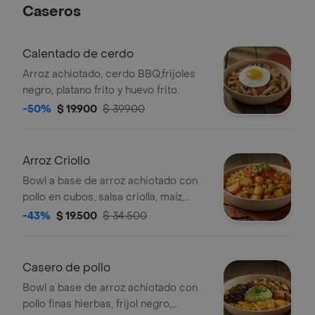
Caseros
Calentado de cerdo
Arroz achiotado, cerdo BBQ,frijoles
negro, platano frito y huevo frito.
-50%
$ 19.900
$ 39.900
Arroz Criollo
Bowl a base de arroz achiotado con
pollo en cubos, salsa criolla, maíz,
papa, madurito y un toque de cilantro.
-43%
$ 19.500
$ 34.500
Casero de pollo
Bowl a base de arroz achiotado con
pollo finas hierbas, frijol negro,