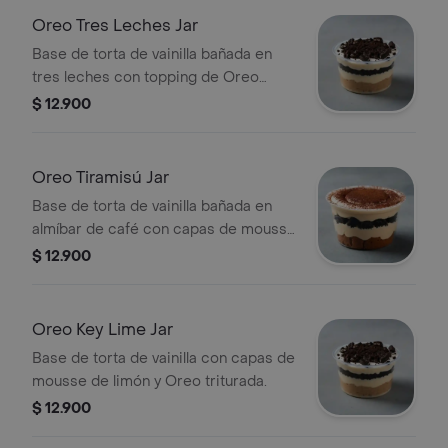
Oreo Tres Leches Jar
Base de torta de vainilla bañada en
tres leches con topping de Oreo
triturada.
$ 12.900
Oreo Tiramisú Jar
Base de torta de vainilla bañada en
almíbar de café con capas de mousse
de tiramisú y Oreo.
$ 12.900
Oreo Key Lime Jar
Base de torta de vainilla con capas de
mousse de limón y Oreo triturada.
$ 12.900