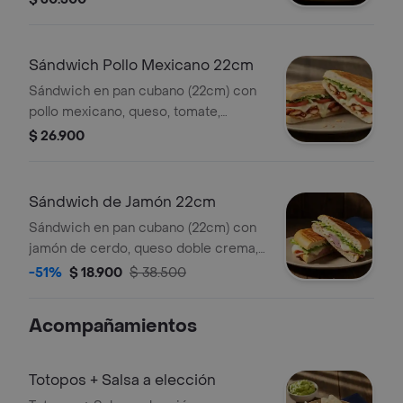
salsa de ajo.
Sándwich Pollo Mexicano 22cm
Sándwich en pan cubano (22cm) con
pollo mexicano, queso, tomate,
lechuga y salsa de ajo. *Producto
$ 26.900
Ligeramente Picante.
Sándwich de Jamón 22cm
Sándwich en pan cubano (22cm) con
jamón de cerdo, queso doble crema,
lechuga y salsa de ajo.
-51%
$ 18.900
$ 38.500
Acompañamientos
Totopos + Salsa a elección