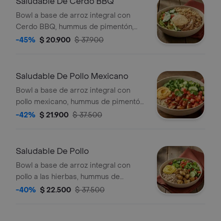
Saludable De Cerdo BBQ
Bowl a base de arroz integral con
Cerdo BBQ, hummus de pimentón,
pepino, tomate y Lechuga.
-45%
$ 20.900
$ 37.900
Saludable De Pollo Mexicano
Bowl a base de arroz integral con
pollo mexicano, hummus de pimentón,
pepino, tomate y Lechuga. *Producto
-42%
$ 21.900
$ 37.500
Ligeramente Picante.
Saludable De Pollo
Bowl a base de arroz integral con
pollo a las hierbas, hummus de
pimentón, pepino, tomate y Lechuga.
-40%
$ 22.500
$ 37.500