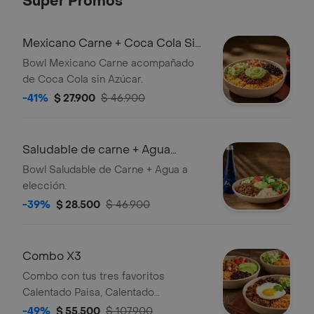
Súper Promos
Mexicano Carne + Coca Cola Sin
Azúcar
Bowl Mexicano Carne acompañado
de Coca Cola sin Azúcar.
-41%
$ 27.900
$ 46.900
Saludable de carne + Agua
Manantial
Bowl Saludable de Carne + Agua a
elección.
-39%
$ 28.500
$ 46.900
Combo X3
Combo con tus tres favoritos
Calentado Paisa, Calentado
Santarrosano y Ligero Carne.
-49%
$ 55.500
$ 107.900