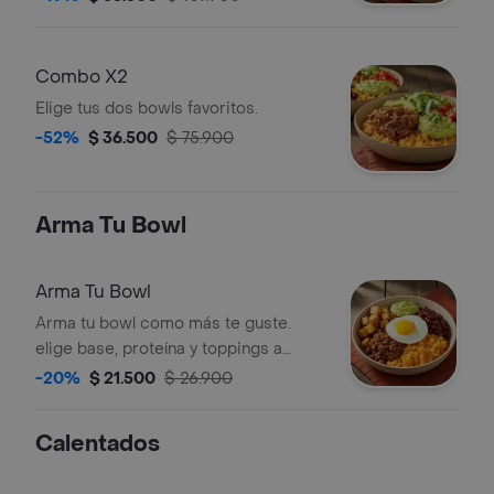
Combo X2
Elige tus dos bowls favoritos.
-52%
$ 36.500
$ 75.900
Arma Tu Bowl
Arma Tu Bowl
Arma tu bowl como más te guste.
elige base, proteína y toppings a
elección. todo viene mezclado en tu
-20%
$ 21.500
$ 26.900
bowl.
Calentados