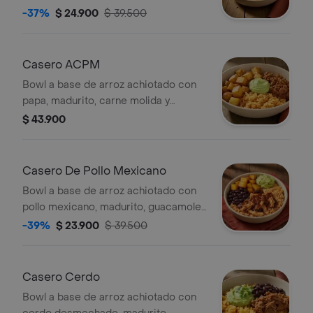
pollo a las hierbas y pico de gallo.
-37%
$ 24.900
$ 39.500
Casero ACPM
Bowl a base de arroz achiotado con
papa, madurito, carne molida y
guacamole.
$ 43.900
Casero De Pollo Mexicano
Bowl a base de arroz achiotado con
pollo mexicano, madurito, guacamole
y fríjoles negros. *Producto
-39%
$ 23.900
$ 39.500
Ligeramente Picante.
Casero Cerdo
Bowl a base de arroz achiotado con