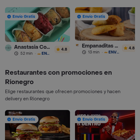
Envío Gratis
Envío Gratis
Empanaditas de Pipian - Empanadas
Anastasia Cookies
4.8
4.8
13 min
·
ENVÍO GRATIS
52 min
·
ENVÍO GRATIS
Restaurantes con promociones en
Rionegro
Elige restaurantes que ofrecen promociones y hacen
delivery en Rionegro
Envío Gratis
Envío Gratis