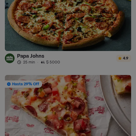
Papa Johns
4.9
25 min
·
$ 5000
Hasta 29% Off