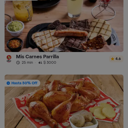
Mis Carnes Parrilla
4.6
25 min
·
$ 3000
Hasta 50% Off