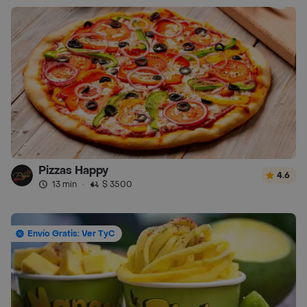
Pizzas Happy
4.6
13 min
·
$ 3500
Envío Gratis: Ver TyC