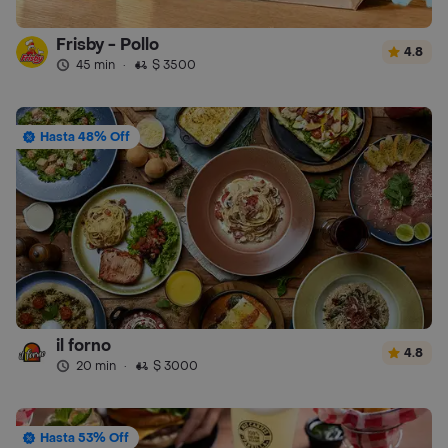
Frisby - Pollo
4.8
45 min
·
$ 3500
Hasta 48% Off
il forno
4.8
20 min
·
$ 3000
Hasta 53% Off