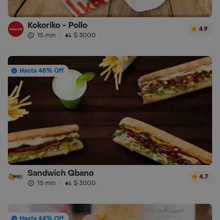
Kokoriko - Pollo
4.9
15 min
·
$ 3000
Hasta 48% Off
Sandwich Qbano
4.7
15 min
·
$ 3000
Hasta 44% Off