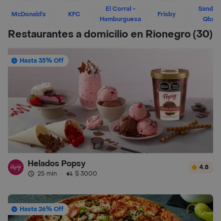
El Corral -
Sandwi
McDonald's
KFC
Frisby
Hamburguesa
Qban
Restaurantes a domicilio en Rionegro
(30)
Hasta 35% Off
Helados Popsy
4.8
25 min
·
$ 3000
Hasta 26% Off