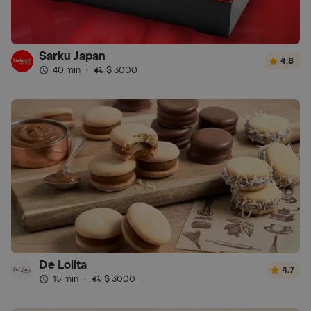
Sarku Japan
4.8
40 min
·
$ 3000
De Lolita
4.7
15 min
·
$ 3000