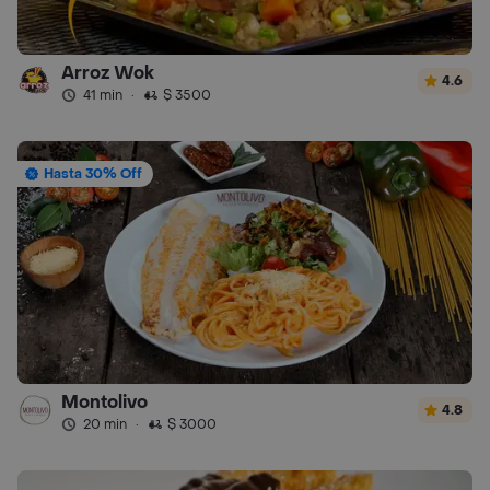
Arroz Wok
4.6
41 min
·
$ 3500
Hasta 30% Off
Montolivo
4.8
20 min
·
$ 3000