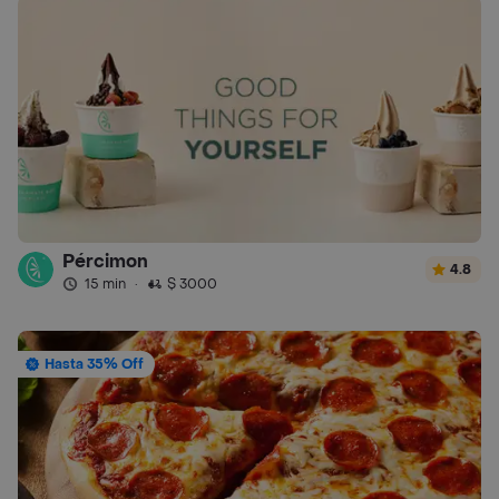
Pércimon
4.8
15 min
·
$ 3000
Hasta 35% Off