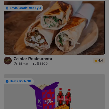
Envío Gratis: Ver TyC
Za´atar Restaurante
4.4
35 min
·
$ 3500
Hasta 38% Off