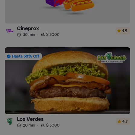
Cineprox
4.9
30 min
·
$ 3000
Hasta 30% Off
Los Verdes
4.7
20 min
·
$ 3000