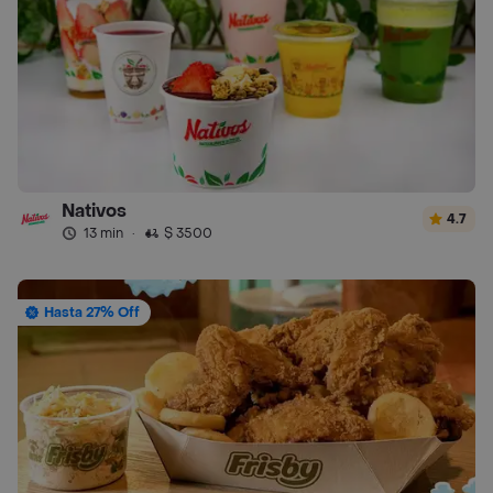
Nativos
4.7
13 min
·
$ 3500
Hasta 27% Off