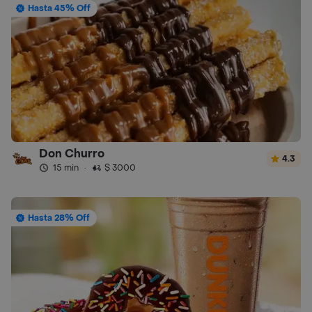
Hasta 45% Off
Don Churro
4.3
15 min
·
$ 3000
Hasta 28% Off