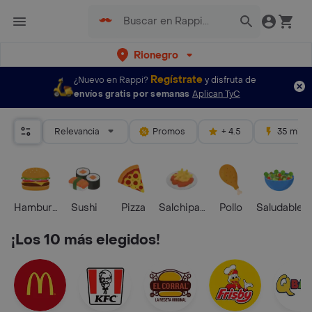
Rionegro
Regístrate
¿Nuevo en Rappi?
y disfruta de
envíos gratis por semanas
Aplican TyC
Relevancia
Promos
+ 4.5
35 mins
Hamburguesa
Sushi
Pizza
Salchipapas
Pollo
Saludable
¡Los 10 más elegidos!