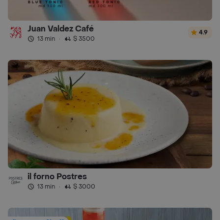
Juan Valdez Café
4.9
13 min
·
$ 3500
il forno Postres
13 min
·
$ 3000