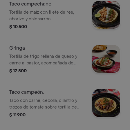
Taco campechano
Tortilla de maíz con filete de res,
chorizo y chicharrón.
$ 10.500
Gringa
Tortilla de trigo rellena de queso y
carne al pastor, acompañada de
cebolla y cilantro.
$ 12.500
Taco campeón.
Taco con carne, cebolla, cilantro y
trozos de tomate sobre tortilla de
maíz.
$ 11.900