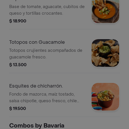
Base de tomate, aguacate, cubitos de
queso y tortillas crocantes.
$ 18.900
Totopos con Guacamole
Totopos crujientes acompañados de
guacamole fresco.
$ 13.500
Esquites de chicharrón.
Fondo de mazorca, maíz tostado,
salsa chipotle, queso fresco, chile
tajin, rodaja de limón, chicharrón
$ 19.500
carnudo. te late?.
Combos by Bavaria