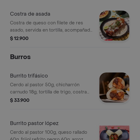
Costra de asada
Costra de queso con filete de res
asado, servida en tortilla, acompañada
de cebolla, cilantro y limón.
$ 12.900
Burros
Burrito trifásico
Cerdo al pastor 50g, chicharrón
carnudo 18g, tortilla de trigo, costra
de queso, refrito negro 60g, arroz
$ 33.900
blanco 75g y guacamole 30g.
Burrito pastor lópez
Cerdo al pastor 100g, queso rallado
60g, frijol refrito negro 60g, arroz