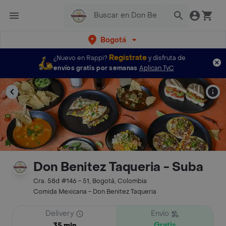
Bogotá
Regístrate
¿Nuevo en Rappi?
y disfruta de
envíos gratis por semanas
Aplican TyC
Don Benitez Taqueria - Suba
Cra. 58d #146 - 51, Bogotá, Colombia
Comida Mexicana - Don Benitez Taqueria
Delivery
Envío
Gratis
35 min