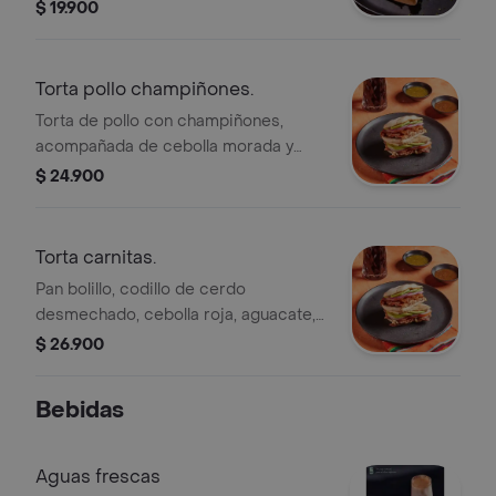
champiñones, espinaca y queso.
$ 19.900
Torta pollo champiñones.
Torta de pollo con champiñones,
acompañada de cebolla morada y
aguacate en pan suave.
$ 24.900
Torta carnitas.
Pan bolillo, codillo de cerdo
desmechado, cebolla roja, aguacate,
frijol refrito y queso.
$ 26.900
Bebidas
Aguas frescas