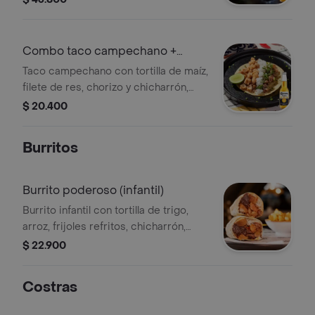
+ cervezas
Combo taco campechano +
corona 355 ml
Taco campechano con tortilla de maíz,
filete de res, chorizo y chicharrón,
acompañado de una cerveza Corona
$ 20.400
de 355 ml.
Burritos
Burrito poderoso (infantil)
Burrito infantil con tortilla de trigo,
arroz, frijoles refritos, chicharrón,
cerdo al pastor, carnitas y cilantro.
$ 22.900
Costras