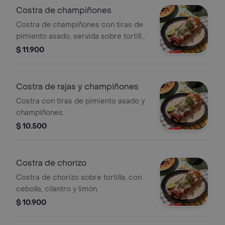
Costra de champiñones
Costra de champiñones con tiras de
pimiento asado, servida sobre tortilla
con cebolla y cilantro.
$ 11.900
Costra de rajas y champiñones
Costra con tiras de pimiento asado y
champiñones.
$ 10.500
Costra de chorizo
Costra de chorizo sobre tortilla, con
cebolla, cilantro y limón.
$ 10.900