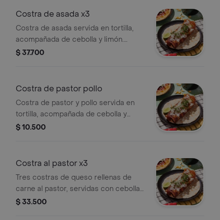
Costra de asada x3
Costra de asada servida en tortilla,
acompañada de cebolla y limón.
Incluye tres porciones.
$ 37.700
Costra de pastor pollo
Costra de pastor y pollo servida en
tortilla, acompañada de cebolla y
cilantro. Incluye limón para sazonar.
$ 10.500
Costra al pastor x3
Tres costras de queso rellenas de
carne al pastor, servidas con cebolla y
cilantro sobre tortilla.
$ 33.500