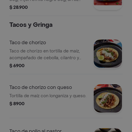
blanco 75g y pico de piña 60g.
$ 28.900
Tacos y Gringa
Taco de chorizo
Taco de chorizo en tortilla de maíz,
acompañado de cebolla, cilantro y
limón.
$ 6900
Taco de chorizo con queso
Tortilla de maíz con longaniza y queso.
$ 8900
Taco de pollo al pastor