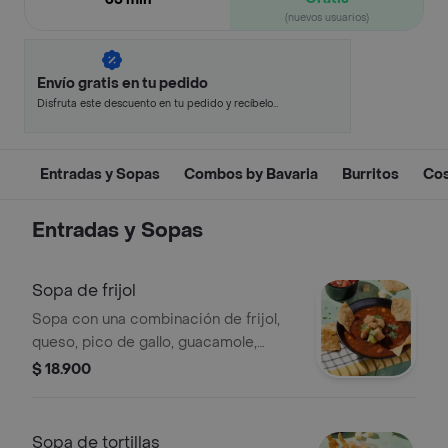
(nuevos usuarios)
Envío gratis en tu pedido
Disfruta este descuento en tu pedido y recíbelo
en minutos.
Entradas y Sopas
Combos by Bavaria
Burritos
Cos
Entradas y Sopas
Sopa de frijol
Sopa con una combinación de frijol,
queso, pico de gallo, guacamole,
totopos.
$ 18.900
Sopa de tortillas