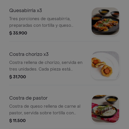
Quesabirria x3
Tres porciones de quesabirria,
preparadas con tortilla y queso
fundido con birria de carne.
$ 35.900
Costra chorizo x3
Costra rellena de chorizo, servida en
tres unidades. Cada pieza está
cubierta con una rodaja de chorizo
$ 31.700
visible.
Costra de pastor
Costra de queso rellena de carne al
pastor, servida sobre tortilla con
cebolla y cilantro.
$ 11.500