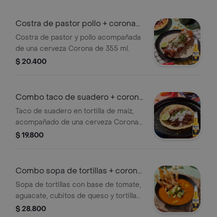
Costra de pastor pollo + corona
355 ml
Costra de pastor y pollo acompañada
de una cerveza Corona de 355 ml.
$ 20.400
Combo taco de suadero + corona
355 ml
Taco de suadero en tortilla de maíz,
acompañado de una cerveza Corona
de 355 ml.
$ 19.800
Combo sopa de tortillas + corona
355 ml
Sopa de tortillas con base de tomate,
aguacate, cubitos de queso y tortillas
crocantes. Incluye una cerveza
$ 28.800