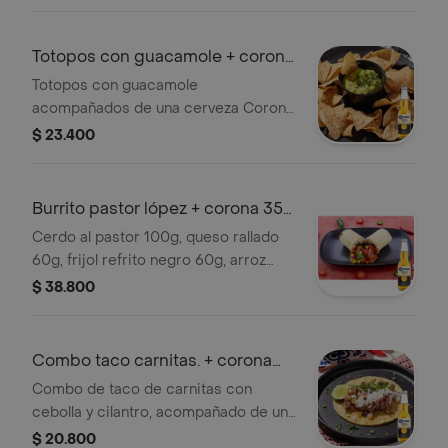
Corona de 355 ml.
Totopos con guacamole + corona
355 ml
Totopos con guacamole
acompañados de una cerveza Corona
de 355 ml.
$ 23.400
Burrito pastor lópez + corona 355
ml
Cerdo al pastor 100g, queso rallado
60g, frijol refrito negro 60g, arroz
blanco 75g y pico de piña 60g. +
$ 38.800
cervezas
Combo taco carnitas. + corona
355 ml
Combo de taco de carnitas con
cebolla y cilantro, acompañado de una
cerveza Corona de 355 ml.
$ 20.800