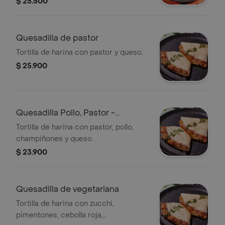
$ 25.500
Quesadilla de pastor
Tortilla de harina con pastor y queso.
$ 25.900
Quesadilla Pollo, Pastor -
Champiñones
Tortilla de harina con pastor, pollo,
champiñones y queso.
$ 23.900
Quesadilla de vegetariana
Tortilla de harina con zucchi,
pimentones, cebolla roja,