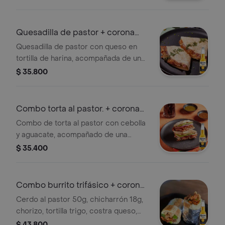
Quesadilla de pastor + corona
355 ml
Quesadilla de pastor con queso en
tortilla de harina, acompañada de una
cerveza Corona de 355 ml.
$ 35.800
Combo torta al pastor. + corona
355 ml
Combo de torta al pastor con cebolla
y aguacate, acompañado de una
cerveza Corona de 355 ml.
$ 35.400
Combo burrito trifásico + corona
355 ml
Cerdo al pastor 50g, chicharrón 18g,
chorizo, tortilla trigo, costra queso,
refrito 60g, arroz 75g guacamole 30g
$ 43.800