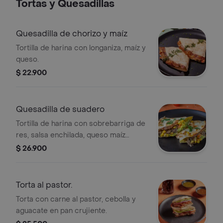
Tortas y Quesadillas
Quesadilla de chorizo y maíz
Tortilla de harina con longaniza, maíz y
queso.
$ 22.900
Quesadilla de suadero
Tortilla de harina con sobrebarriga de
res, salsa enchilada, queso maíz
tierno, sour cream y queso.
$ 26.900
Torta al pastor.
Torta con carne al pastor, cebolla y
aguacate en pan crujiente.