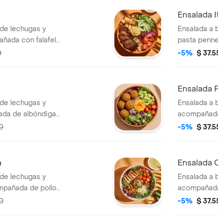
Ensalada It
 de lechugas y
Ensalada a 
ñada con falafel
pasta penne
rbanzo, queso
plancha, br
0
-5%
$ 37.
ino, crutones y
y galletas
rocitos de
con vinagre
con vinagreta
Ensalada 
 de lechugas y
Ensalada a 
ñada de albóndigas
acompañada 
tomate cherry,
picado, tom
0
-5%
$ 37.
nton.
de parmesa
reta balsámica
con vinagre
a
Ensalada
 de lechugas y
Ensalada a 
mpañada de pollo
acompañada 
rry, queso feta,
chonto, hue
0
-5%
$ 37.
banzos crocantes.
cebolla enc