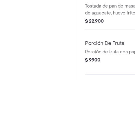
Tostada de pan de mas
de aguacate, huevo frito
$ 22.900
Porción De Fruta
Porción de fruta con pap
$ 9900
Sándwiches
Wrap Pollo Mexicano
Wrap en tortilla de hari
pollo, fríjoles negros, a
Preguntas frecuentes
queso mozzarella, pico d
$ 21.900
guacamole y salsa verde