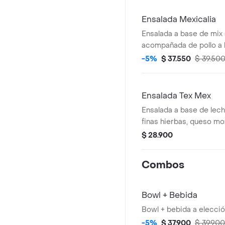
recomendada con vinag
mediterránea.
Ensalada Mexicalia
Ensalada a base de mix 
acompañada de pollo a l
chonto, cebolla encurti
-5%
$ 37.550
$ 39.50
jalapeño, totopos, guaca
recomendada con vinagr
Ensalada Tex Mex
Ensalada a base de lech
finas hierbas, queso moz
gallo, aguacate, totopos
$ 28.900
vinagreta a elección.
Combos
Bowl + Bebida
Bowl + bebida a elecció
-5%
$ 37.900
$ 39.900