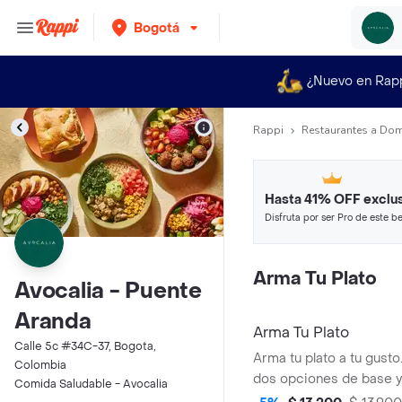
Bogotá
¿Nuevo en Rap
Rappi
Restaurantes a Dom
Hasta 41% OFF exclus
Disfruta por ser Pro de este be
restaurantes y tiendas más top
Arma Tu Plato
Avocalia - Puente
Aranda
Arma Tu Plato
Calle 5c #34C-37, Bogota,
Arma tu plato a tu gusto.
Colombia
dos opciones de base y
Comida Saludable - Avocalia