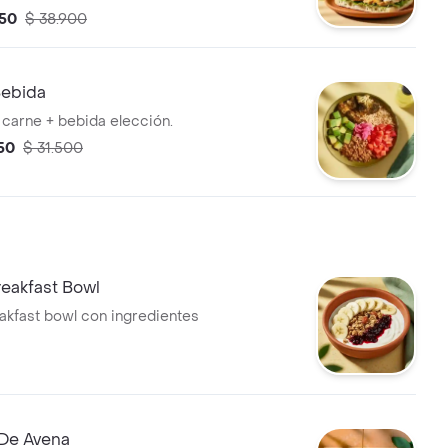
950
$ 38.900
 Bebida
n carne + bebida elección.
950
$ 31.500
reakfast Bowl
akfast bowl con ingredientes
De Avena