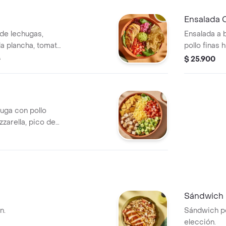
reta
jalapeño y 
vinagreta m
Ensalada 
de lechugas,
Ensalada a 
a plancha, tomate
pollo finas
da con trocitos de
tomate, crut
0
$ 25.900
mole y cilantro.
eta de jalapeños.
uga con pollo
zarella, pico de
 triturados y
Sándwich 
n.
Sándwich po
elección.