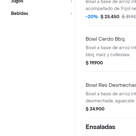
Jugos
Bowl a base de arroz int
acompañado de frijol neg
Bebidas
plancha, aguacate, pico 
-20%
$ 25.450
$ 31.9
totopos.
Bowl Cerdo Bbq
Bowl a base de arroz in
bbq, maiz y colleslaw.
$ 19.900
Bowl Res Desmecha
Bowl a base de arroz in
desmechada, aguacate y
$ 34.900
Ensaladas