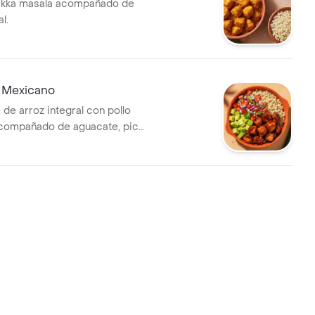
tikka masala acompañado de
l.
o Mexicano
de arroz integral con pollo
compañado de aguacate, pico
alsa verde .