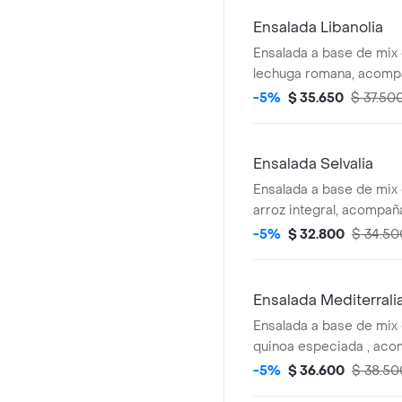
Ensalada Libanolia
Ensalada a base de mix
lechuga romana, acompa
(5 unds), hummus de ga
-5%
$ 35.650
$ 37.50
feta, tomate cherry, pep
cebolla encurtida con t
jalapeño. recomendada 
Ensalada Selvalia
libanesa.
Ensalada a base de mix
arroz integral, acompa
de berenjena (5 unds), 
-5%
$ 32.800
$ 34.50
aguacate y dip de pime
recomendada con vinag
Ensalada Mediterrali
Ensalada a base de mix
quinoa especiada , aco
a la plancha, tomate che
-5%
$ 36.600
$ 38.50
dip de berenjena y gar