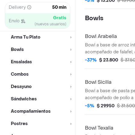
-5%
$ 13.200
$ 13.900
Delivery
50 min
Bowls
Gratis
Envío
(nuevos usuarios)
Bowl Arabelia
Arma Tu Plato
Bowl a base de arroz int
Bowls
acompañado de falafel,
fileteadas, tomate chont
-37%
$ 23.800
$ 37.5
Ensaladas
hummus y perejil.
Combos
Bowl Sicilia
Desayuno
Bowl a base de pasta p
acompañado de pollo a l
Sándwiches
tomate chonto y queso f
-5%
$ 29.950
$ 31.500
Acompañamientos
Postres
Bowl Texalia