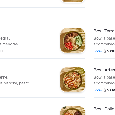
Bowl Terral
egral,
Bowl a base 
 almendras
acompañado 
o, pepino,
tomate chon
00
-5%
$ 27.1
encurtida co
brócoli rost
Bowl Artes
enne,
Bowl a base 
a plancha, pesto,
acompañado 
eta.
maiz tierno
-5%
$ 27.
cilantro.
Bowl Pollo