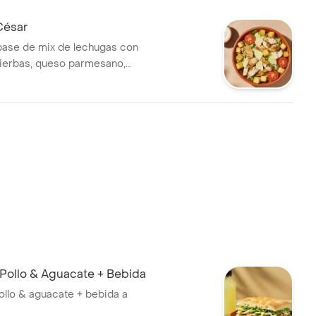
maíz tierno. recomendada con
editerránea.
César
base de mix de lechugas con
 hierbas, queso parmesano,
ones y vinagreta a elección.
Pollo & Aguacate + Bebida
llo & aguacate + bebida a