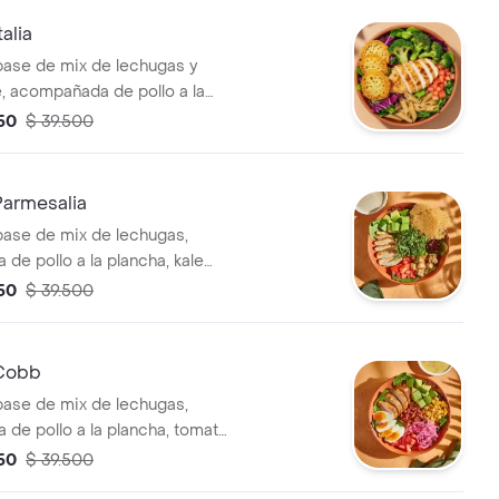
alia
base de mix de lechugas y
, acompañada de pollo a la
ócoli rostizado, tomate chonto
550
$ 39.500
 de parmesano. recomendada
ta pesto.
Parmesalia
base de mix de lechugas,
de pollo a la plancha, kale
ate chonto, aguacate, galletas
550
$ 39.500
no y crutones. recomendada
ta césar.
 Cobb
base de mix de lechugas,
de pollo a la plancha, tomate
vo duro, tocineta, aguacate,
550
$ 39.500
urtida con trocitos de