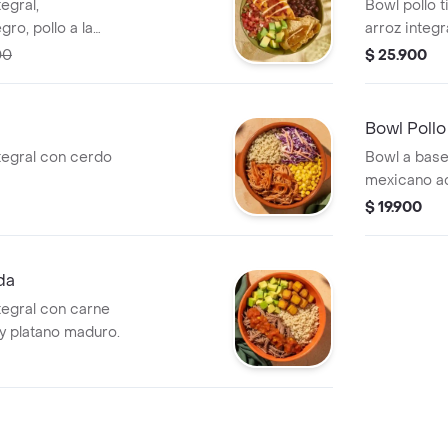
egral,
Bowl pollo 
ro, pollo a la
arroz integra
de gallo y
00
$ 25.900
Bowl Poll
tegral con cerdo
Bowl a base 
mexicano a
de gallo y s
$ 19.900
da
tegral con carne
 platano maduro.