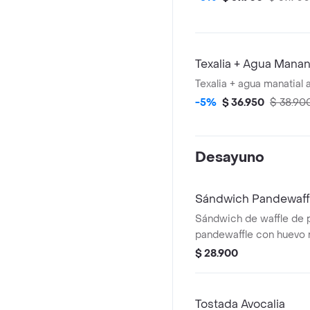
Texalia + Agua Manan
Texalia + agua manatial 
-5%
$ 36.950
$ 38.90
Desayuno
Sándwich Pandewaff
Sándwich de waffle de 
pandewaffle con huevo 
cheddar y tocineta croc
$ 28.900
Tostada Avocalia