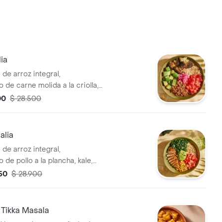
ia
de arroz integral,
de carne molida a la criolla,
to, aguacate, cebolla
00
$ 28.500
n trocitos de jalapeño,
izado y cilantro.
alia
de arroz integral,
de pollo a la plancha, kale,
, tomate chonto, guacamole y
450
$ 28.900
 Tikka Masala