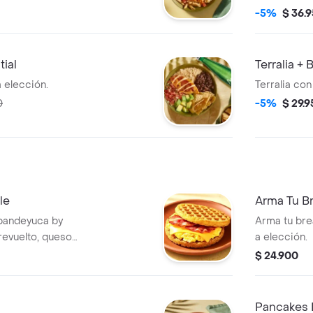
-5%
$ 36.
tial
Terralia +
a elección.
Terralia co
0
-5%
$ 29.
le
Arma Tu B
pandeyuca by
Arma tu bre
revuelto, queso
a elección.
ante.
$ 24.900
Pancakes 