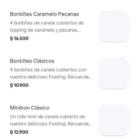
Bonbites Caramelo Pecanas
4 bonbites de canela cubiertos de
topping de caramelo y pecanas.
Recuerda calentarlos 10s en el
$ 16.500
microondas.
Bonbites Clásicos
4 bonbites de canela cubiertos con
nuestro delicioso frosting. Recuerda
calentarlos 10s en el microondas.
$ 10.900
Minibon Clásico
Un rollo mini de canela cubierto de
nuestro delicioso frosting. Recuerda
calentarlo 20s en el microondas.
$ 12.900