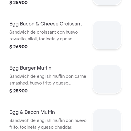
$ 25.900
Egg Bacon & Cheese Croissant
Sandwich de croissant con huevo
revuelto, alioli, tocineta y queso
cheddar.
$ 26.900
Egg Burger Muffin
Sandwich de english muffin con carne
smashed, huevo frito y queso
cheddar.
$ 25.900
Egg & Bacon Muffin
Sandwich de english muffin con huevo
frito, tocineta y queso cheddar.