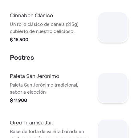
Cinnabon Clásico
Un rollo clásico de canela (215g)
cubierto de nuestro delicioso
frosting. Recuerda calentarlo 30s en
$ 15.500
el microondas.
Postres
Paleta San Jerónimo
Paleta San Jerónimo tradicional,
sabor a elección.
$ 11.900
Oreo Tiramisú Jar.
Base de torta de vainilla bañada en