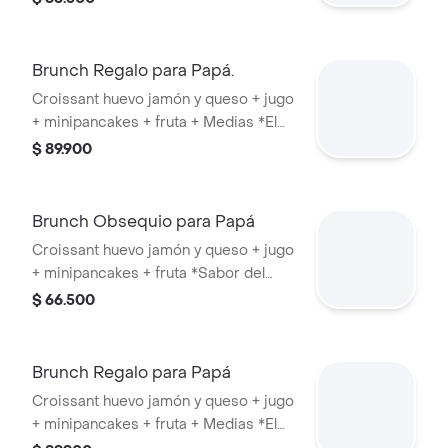
Brunch Regalo para Papá.
Croissant huevo jamón y queso + jugo
+ minipancakes + fruta + Medias *El
sabor del jugo y el diseño de las
$ 89.900
medias están sujetos a disponibilidad.
Brunch Obsequio para Papá
Croissant huevo jamón y queso + jugo
+ minipancakes + fruta *Sabor del
jugo sujeto a disponibilidad.
$ 66.500
Brunch Regalo para Papá
Croissant huevo jamón y queso + jugo
+ minipancakes + fruta + Medias *El
sabor del jugo y el diseño de las