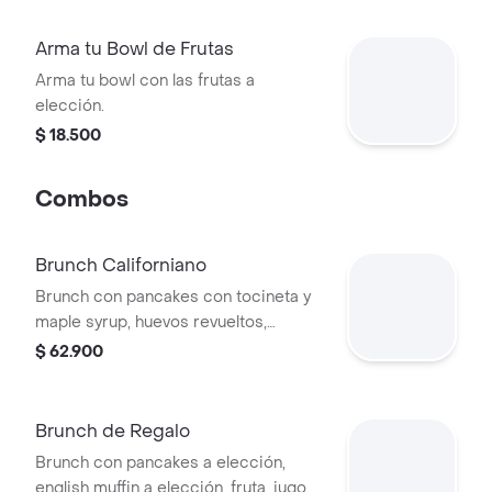
Arma tu Bowl de Frutas
Arma tu bowl con las frutas a
elección.
$ 18.500
Combos
Brunch Californiano
Brunch con pancakes con tocineta y
maple syrup, huevos revueltos,
porción de fruta y bebida a elección.
$ 62.900
Brunch de Regalo
Brunch con pancakes a elección,
english muffin a elección, fruta, jugo