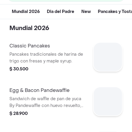
Mundial 2026
Dia del Padre
New
Pancakes y Tost
Mundial 2026
Classic Pancakes
Pancakes tradicionales de harina de
trigo con fresas y maple syrup.
$ 30.500
Egg & Bacon Pandewaffle
Sandwich de waffle de pan de yuca
By Pandewaffle con huevo revuelto,
queso cheddar y tocineta crocante.
$ 28.900