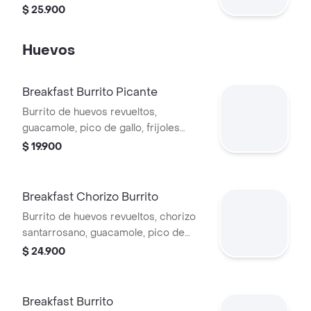
$ 25.900
Huevos
Breakfast Burrito Picante
Burrito de huevos revueltos,
guacamole, pico de gallo, frijoles
negros, arroz achiote, lechuga, queso
$ 19.900
y salsa habanero.
Breakfast Chorizo Burrito
Burrito de huevos revueltos, chorizo
santarrosano, guacamole, pico de
gallo, frijoles negros, arroz achiotado,
$ 24.900
lechuga, queso y salsa verde.
Breakfast Burrito