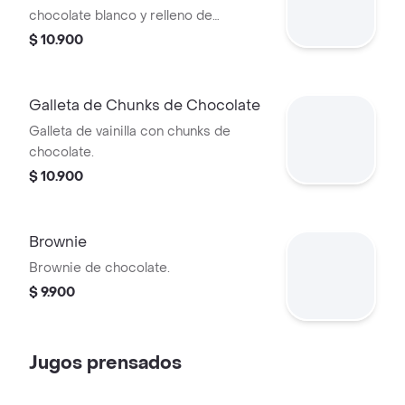
chocolate blanco y relleno de
Cheesecake.
$ 10.900
Galleta de Chunks de Chocolate
Galleta de vainilla con chunks de
chocolate.
$ 10.900
Brownie
Brownie de chocolate.
$ 9.900
Jugos prensados