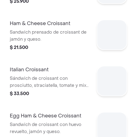
salsa de la casa.
$ 25.900
Ham & Cheese Croissant
Sandwich prensado de croissant de
jamón y queso.
$ 21.500
Italian Croissant
Sándwich de croissant con
prosciutto, straciatella, tomate y mix
de lechugas.
$ 33.500
Egg Ham & Cheese Croissant
Sandwich de croissant con huevo
revuelto, jamón y queso.