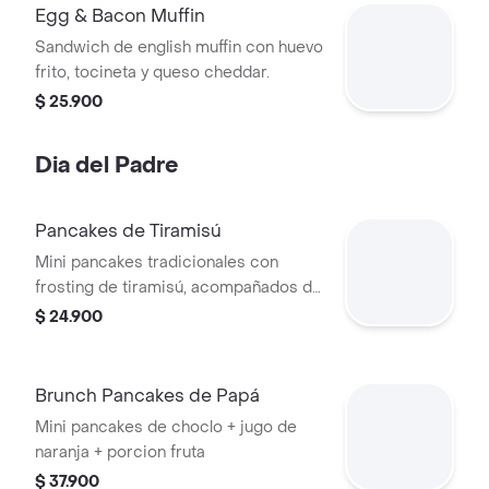
Egg & Bacon Muffin
Sandwich de english muffin con huevo
frito, tocineta y queso cheddar.
$ 25.900
Dia del Padre
Pancakes de Tiramisú
Mini pancakes tradicionales con
frosting de tiramisú, acompañados de
syrup.
$ 24.900
Brunch Pancakes de Papá
Mini pancakes de choclo + jugo de
naranja + porcion fruta
$ 37.900