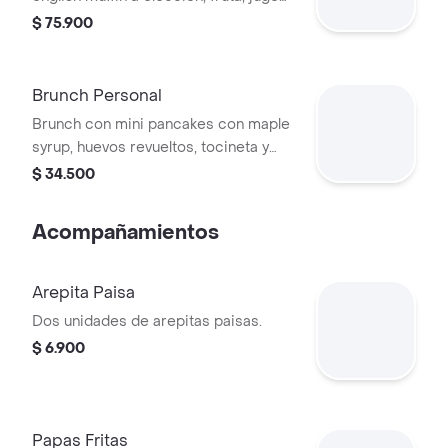
de naranja y caja especial.
$ 75.900
Brunch Personal
Brunch con mini pancakes con maple
syrup, huevos revueltos, tocineta y
papas rostizadas.
$ 34.500
Acompañamientos
Arepita Paisa
Dos unidades de arepitas paisas.
$ 6.900
Papas Fritas