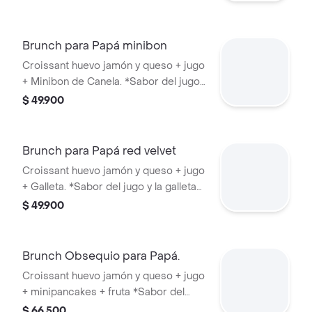
Brunch para Papá minibon
Croissant huevo jamón y queso + jugo
+ Minibon de Canela. *Sabor del jugo
sujeto a disponibilidad.
$ 49.900
Brunch para Papá red velvet
Croissant huevo jamón y queso + jugo
+ Galleta. *Sabor del jugo y la galleta
sujeto a disponibilidad.
$ 49.900
Brunch Obsequio para Papá.
Croissant huevo jamón y queso + jugo
+ minipancakes + fruta *Sabor del
jugo sujeto a disponibilidad.
$ 66.500