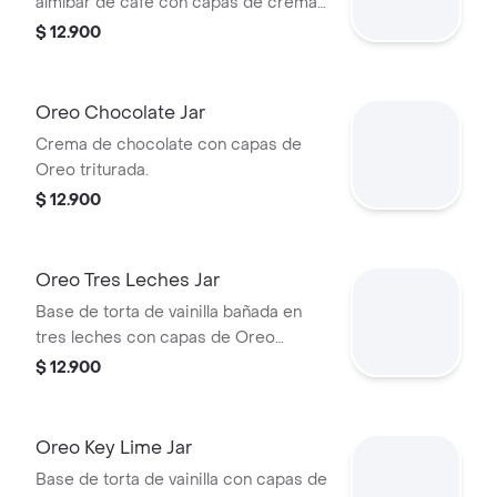
almíbar de café con capas de crema
y Oreo triturada.
$ 12.900
Oreo Chocolate Jar
Crema de chocolate con capas de
Oreo triturada.
$ 12.900
Oreo Tres Leches Jar
Base de torta de vainilla bañada en
tres leches con capas de Oreo
triturada.
$ 12.900
Oreo Key Lime Jar
Base de torta de vainilla con capas de