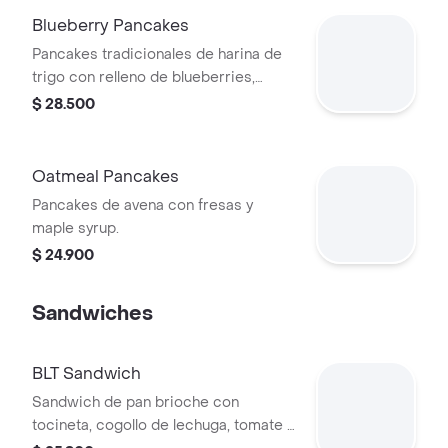
Blueberry Pancakes
Pancakes tradicionales de harina de
trigo con relleno de blueberries,
tajadas de banano y maple syrup.
$ 28.500
Oatmeal Pancakes
Pancakes de avena con fresas y
maple syrup.
$ 24.900
Sandwiches
BLT Sandwich
Sandwich de pan brioche con
tocineta, cogollo de lechuga, tomate y