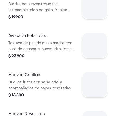
Burrito de huevos revueltos,
guacamole, pico de gallo, frijoles
negros, arroz achiotado, lechuga,
$ 19.900
queso y salsa verde.
Avocado Feta Toast
Tostada de pan de masa madre con
puré de aguacate, huevo frito, tomate
en cubos, quinoa crocante y queso
$ 23.900
feta.
Huevos Criollos
Huevos fritos con salsa criolla
acompañados de papas rostizadas.
$ 16.500
Huevos Revueltos