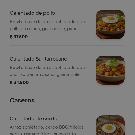
Calentado de pollo
Bowl a base de arroz achiotado con
pollo en cubos, guacamole, papa,
madurito y un toque de cilantro.
$ 37.500
Calentado Santarrosano
Bowl a base de arroz achiotado con
chorizo Santarrosano, guacamole,
papa, madurito y un toque de cilantro.
$ 34.500
Caseros
Calentado de cerdo
Arroz achiotado, cerdo BBQ,frijoles
negro, platano frito y huevo frito.