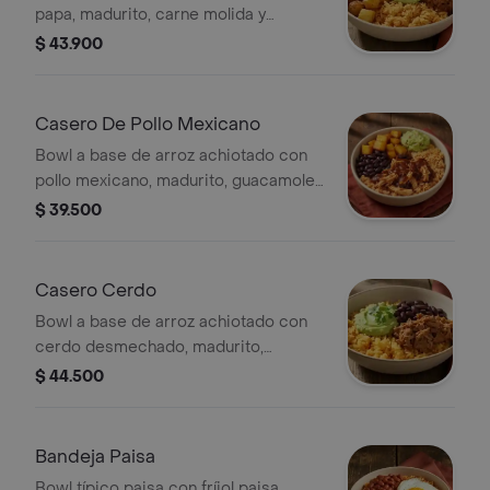
papa, madurito, carne molida y
guacamole.
$ 43.900
Casero De Pollo Mexicano
Bowl a base de arroz achiotado con
pollo mexicano, madurito, guacamole
y fríjoles negros. *Producto
$ 39.500
Ligeramente Picante.
Casero Cerdo
Bowl a base de arroz achiotado con
cerdo desmechado, madurito,
guacamole y fríjoles negros.
$ 44.500
Bandeja Paisa
Bowl típico paisa con fríjol paisa,