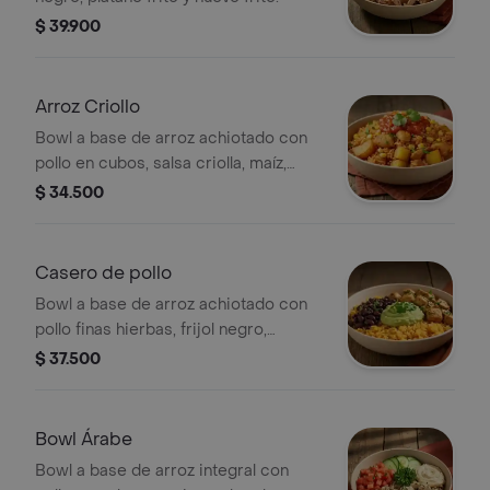
$ 39.900
Arroz Criollo
Bowl a base de arroz achiotado con
pollo en cubos, salsa criolla, maíz,
papa, madurito y un toque de cilantro.
$ 34.500
Casero de pollo
Bowl a base de arroz achiotado con
pollo finas hierbas, frijol negro,
guacamole, madurito y un toque de
$ 37.500
cilantro.
Bowl Árabe
Bowl a base de arroz integral con