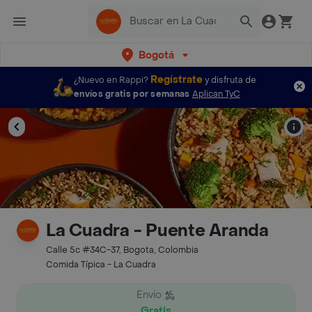
Bogotá
Regístrate
¿Nuevo en Rappi?
y disfruta de
envíos gratis por semanas
Aplican TyC
La Cuadra - Puente Aranda
Calle 5c #34C-37, Bogota, Colombia
Comida Típica - La Cuadra
Envío
Gratis