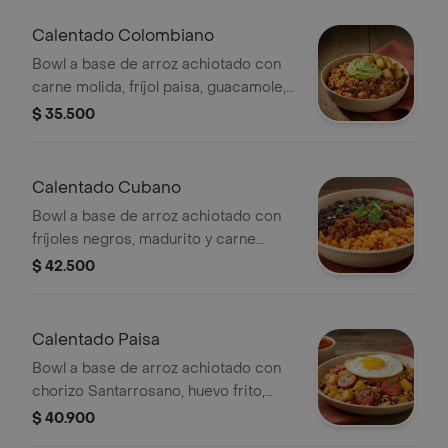
Calentado Colombiano
Bowl a base de arroz achiotado con
carne molida, fríjol paisa, guacamole,
papa y un toque de cilantro.
$ 35.500
Calentado Cubano
Bowl a base de arroz achiotado con
fríjoles negros, madurito y carne
molida. Recomendado con adición de
$ 42.500
guacamole.
Calentado Paisa
Bowl a base de arroz achiotado con
chorizo Santarrosano, huevo frito,
fríjol paisa, papa, madurito, y salsa
$ 40.900
criolla de la casa.