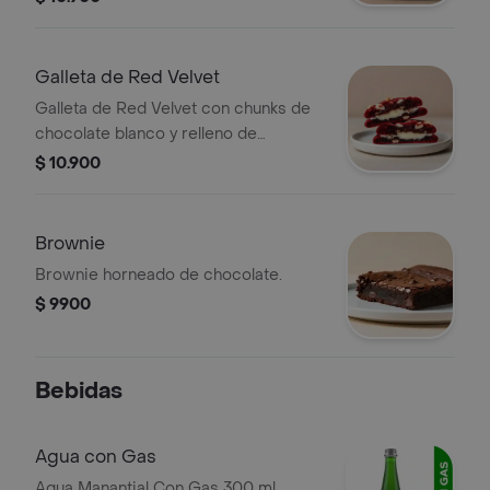
Galleta de Red Velvet
Galleta de Red Velvet con chunks de
chocolate blanco y relleno de
Cheesecake.
$ 10.900
Brownie
Brownie horneado de chocolate.
$ 9900
Bebidas
Agua con Gas
Agua Manantial Con Gas 300 ml