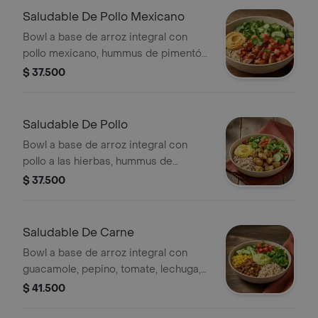
Saludable De Pollo Mexicano
Bowl a base de arroz integral con
pollo mexicano, hummus de pimentón,
pepino, tomate y Lechuga. *Producto
$ 37.500
Ligeramente Picante.
Saludable De Pollo
Bowl a base de arroz integral con
pollo a las hierbas, hummus de
pimentón, pepino, tomate y Lechuga.
$ 37.500
Saludable De Carne
Bowl a base de arroz integral con
guacamole, pepino, tomate, lechuga,
carne molida y maíz.
$ 41.500