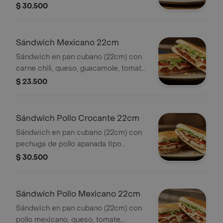
Coleslaw, lechuga, salsa BBQ y salsa
$ 30.500
de ajo. *Producto Ligeramente
Picante.
Sándwich Mexicano 22cm
Sándwich en pan cubano (22cm) con
carne chili, queso, guacamole, tomate,
lechuga y salsa de ajo.
$ 23.500
Sándwich Pollo Crocante 22cm
Sándwich en pan cubano (22cm) con
pechuga de pollo apanada tipo
nashville, queso, tomate, lechuga y
$ 30.500
salsa de ajo.
Sándwich Pollo Mexicano 22cm
Sándwich en pan cubano (22cm) con
pollo mexicano, queso, tomate,