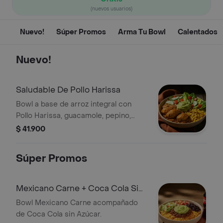
(nuevos usuarios)
Nuevo!
Súper Promos
Arma Tu Bowl
Calentados
Nuevo!
Saludable De Pollo Harissa
Bowl a base de arroz integral con
Pollo Harissa, guacamole, pepino,
tomate y Lechuga.
$ 41.900
Súper Promos
Mexicano Carne + Coca Cola Sin
Azúcar
Bowl Mexicano Carne acompañado
de Coca Cola sin Azúcar.