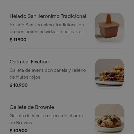
Helado San Jeronimo Tradicional
Helado San Jeronimo Tradicional en
presentación individual. Ideal para
disfrutar en cualquier momento.
$ 11.900
Oatmeal Fixation
Galleta de avena con canela y relleno
de frutos rojos.
$ 10.900
Galleta de Brownie
Galleta de Vainilla rellena de chunks
de Brownie
$ 10.900