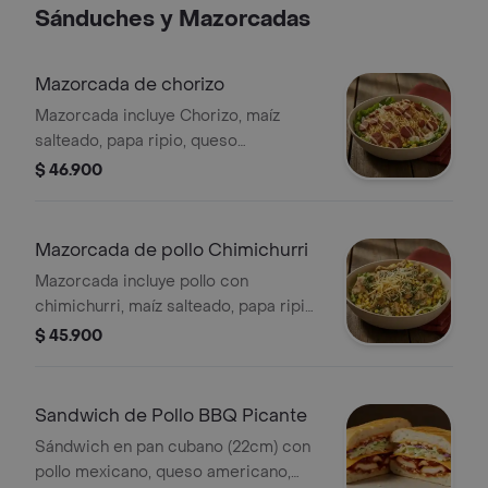
Sánduches y Mazorcadas
Mazorcada de chorizo
Mazorcada incluye Chorizo, maíz
salteado, papa ripio, queso
mozzarella, lechuga batavia y emulsión
$ 46.900
de alioli.
Mazorcada de pollo Chimichurri
Mazorcada incluye pollo con
chimichurri, maíz salteado, papa ripio,
queso mozzarella, lechuga batavia y
$ 45.900
emulsión de alioli.
Sandwich de Pollo BBQ Picante
Sándwich en pan cubano (22cm) con
pollo mexicano, queso americano,