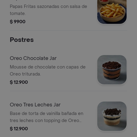
Papas Fritas sazonadas con salsa de
tomate.
$ 9900
Postres
Oreo Chocolate Jar
Mousse de chocolate con capas de
Oreo triturada.
$ 12.900
Oreo Tres Leches Jar
Base de torta de vainilla bañada en
tres leches con topping de Oreo
triturada.
$ 12.900