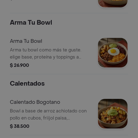
Arma Tu Bowl
Arma Tu Bowl
Arma tu bowl como más te guste.
elige base, proteína y toppings a
elección. todo viene mezclado en tu
$ 26.900
bowl.
Calentados
Calentado Bogotano
Bowl a base de arroz achiotado con
pollo en cubos, friijol paisa,
guacamole, papa y cilantro.
$ 38.500