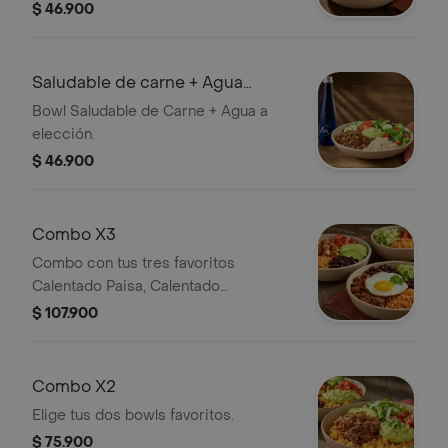
$ 46.900
Saludable de carne + Agua
Manantial
Bowl Saludable de Carne + Agua a
elección.
$ 46.900
Combo X3
Combo con tus tres favoritos
Calentado Paisa, Calentado
Santarrosano y Ligero Carne.
$ 107.900
Combo X2
Elige tus dos bowls favoritos.
$ 75.900