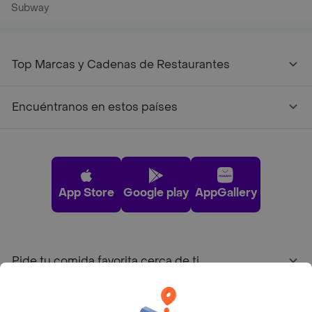
Subway
Top Marcas y Cadenas de Restaurantes
Encuéntranos en estos países
App Store
Google play
AppGallery
Pide tu comida favorita cerca de ti
Categorías