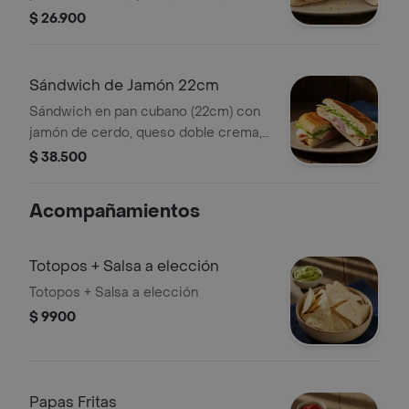
lechuga y salsa de ajo. *Producto
$ 26.900
Ligeramente Picante.
Sándwich de Jamón 22cm
Sándwich en pan cubano (22cm) con
jamón de cerdo, queso doble crema,
lechuga y salsa de ajo.
$ 38.500
Acompañamientos
Totopos + Salsa a elección
Totopos + Salsa a elección
$ 9900
Papas Fritas