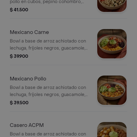
pollo en cubos, pepino cohombro,
tomate, hummus de garbanzos y un
$ 41.500
toque de perejil.
Mexicano Carne
Bowl a base de arroz achiotado con
lechuga, fríjoles negros, guacamole,
carne molida y pico de gallo.
$ 39.900
Mexicano Pollo
Bowl a base de arroz achiotado con
lechuga, fríjoles negros, guacamole,
pollo a las hierbas y pico de gallo.
$ 39.500
Casero ACPM
Bowl a base de arroz achiotado con