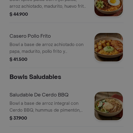
arroz achiotado, madurito, huevo frito
y carne molida.
$ 44.900
Casero Pollo Frito
Bowl a base de arroz achiotado con
papa, madurito, pollo frito y
guacamole.
$ 41.500
Bowls Saludables
Saludable De Cerdo BBQ
Bowl a base de arroz integral con
Cerdo BBQ, hummus de pimentón,
pepino, tomate y Lechuga.
$ 37.900