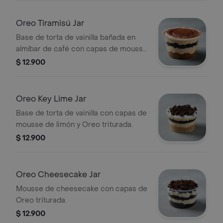
Oreo Tiramisú Jar
Base de torta de vainilla bañada en
almíbar de café con capas de mousse
de tiramisú y Oreo.
$ 12.900
Oreo Key Lime Jar
Base de torta de vainilla con capas de
mousse de limón y Oreo triturada.
$ 12.900
Oreo Cheesecake Jar
Mousse de cheesecake con capas de
Oreo triturada.
$ 12.900