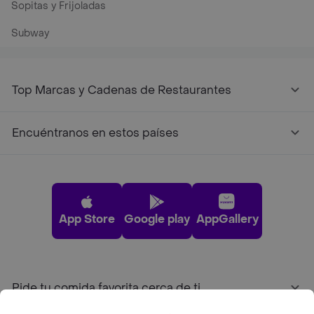
Sopitas y Frijoladas
Subway
Top Marcas y Cadenas de Restaurantes
Encuéntranos en estos países
App Store
Google play
AppGallery
Pide tu comida favorita cerca de ti