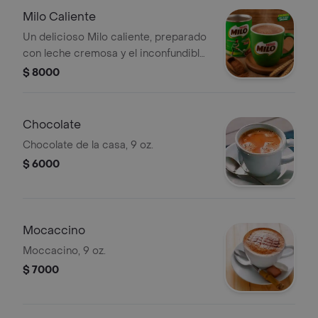
Milo Caliente
Un delicioso Milo caliente, preparado
con leche cremosa y el inconfundible
sabor a chocolate maltado que
$ 8000
reconforta en cada sorbo. La bebida
perfecta para disfrutar en cualquier
momento del día.
Chocolate
Chocolate de la casa, 9 oz.
$ 6000
Mocaccino
Moccacino, 9 oz.
$ 7000