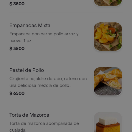
$ 3500
Empanadas Mixta
Empanada con carne pollo arroz y
huevo, 1 pz.
$ 3500
Pastel de Pollo
Crujiente hojaldre dorado, relleno con
una deliciosa mezcla de pollo
sazonado y ingredientes
$ 6500
seleccionados. Una opción práctica,
sabrosa y perfecta para cualquier
momento
Torta de Mazorca
Torta de mazorca acompañada de
cuajada.