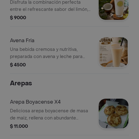
Disfruta la combinación perfecta
entre el refrescante sabor del limón,
la suavidad de la leche y el auténtico
$ 9000
coco natural. Una bebida cremosa,
fría y deliciosa, ideal para refrescar
cualquier momento del día. ¡Cada
Avena Fria
sorbo es una explosión de frescura y
Una bebida cremosa y nutritiva,
sabor tropical que te encantará!
preparada con avena y leche para
ofrecer un sabor suave y delicioso.
$ 4500
Perfecta para disfrutar a cualquier
hora del día.
Arepas
Arepa Boyacense X4
Deliciosa arepa boyacense de masa
de maiz, rellena con abundante
cuajada fresca y horneada hasta
$ 11.000
lograr una textura suave y un dorado