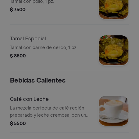
Tamal con pollo, 1 pz.
$ 7500
Tamal Especial
Tamal con carne de cerdo, 1 pz.
$ 8500
Bebidas Calientes
Café con Leche
La mezcla perfecta de café recién
preparado y leche cremosa, con un
sabor suave, equilibrado y
$ 5500
reconfortante. Ideal para disfrutar en
cualquier momento del día.