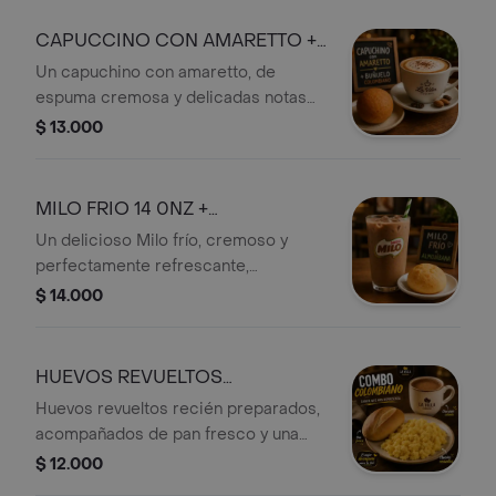
hojaldrada, crujiente y un delicioso
relleno. La combinación perfecta para
CAPUCCINO CON AMARETTO +
disfrutar un desayuno o una pausa
BUÑUELO
Un capuchino con amaretto, de
llena de sabor y tradición.
espuma cremosa y delicadas notas
de almendra, acompañado de un
$ 13.000
buñuelo, dorado por fuera y suave por
dentro. Una combinación perfecta
para disfrutar un momento cálido,
MILO FRIO 14 0NZ +
lleno de tradición y un exquisito sabor.
ALMOJABANA
Un delicioso Milo frío, cremoso y
perfectamente refrescante,
acompañado de una almojábana
$ 14.000
recién horneada, suave por dentro y
con un irresistible toque de queso. La
combinación ideal para disfrutar un
HUEVOS REVUELTOS
desayuno o una pausa llena de sabor
CHOCOLATE Y PAN
Huevos revueltos recién preparados,
colombiano.
acompañados de pan fresco y una
deliciosa taza de chocolate caliente
$ 12.000
para empezar el día con el auténtico