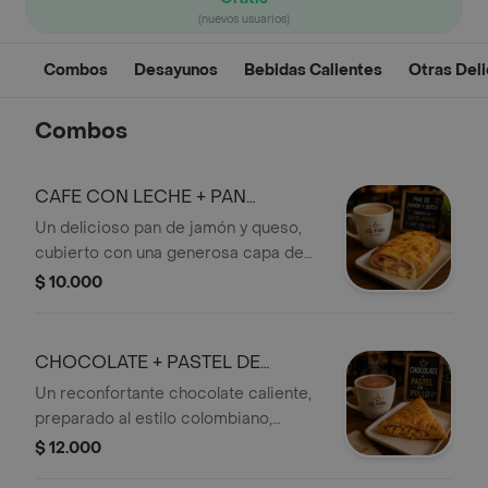
(nuevos usuarios)
Combos
Desayunos
Bebidas Calientes
Otras Deli
Combos
CAFE CON LECHE + PAN
LLANERO
Un delicioso pan de jamón y queso,
cubierto con una generosa capa de
queso gratinado y dorado, que
$ 10.000
combina una textura crujiente por
fuera con un relleno suave y lleno de
sabor. Acompañado de un café con
CHOCOLATE + PASTEL DE
leche
POLLO
Un reconfortante chocolate caliente,
preparado al estilo colombiano,
acompañado de un pastel de pollo
$ 12.000
recién horneado, con una masa