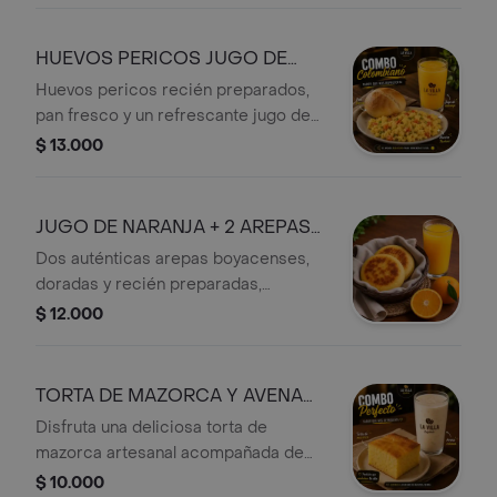
comenzar el día como se debe!
HUEVOS PERICOS JUGO DE
NARANJA Y PAN
Huevos pericos recién preparados,
pan fresco y un refrescante jugo de
naranja natural, el combo perfecto
$ 13.000
para disfrutar un desayuno lleno de
sabor y energía. Una combinación
tradicional colombiana, ideal para
JUGO DE NARANJA + 2 AREPAS
comenzar el día con un toque fresco y
BOYACENSES
Dos auténticas arepas boyacenses,
delicioso
doradas y recién preparadas,
acompañadas de un refrescante jugo
$ 12.000
de naranja natural. La combinación
perfecta para disfrutar un desayuno
TORTA DE MAZORCA Y AVENA
CUBANA
Disfruta una deliciosa torta de
mazorca artesanal acompañada de
una refrescante avena cubana bien
$ 10.000