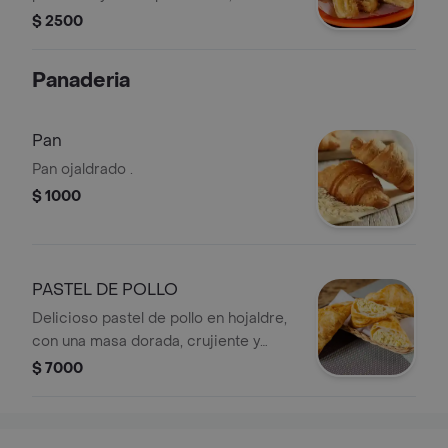
con delicioso arequipe de sabor
$ 2500
dulce y cremoso. Un antojo
irresistible, perfecto para acompañar
Panaderia
con un buen café.
Pan
Pan ojaldrado .
$ 1000
PASTEL DE POLLO
Delicioso pastel de pollo en hojaldre,
con una masa dorada, crujiente y
recién horneada que envuelve un
$ 7000
jugoso relleno de pollo sazonado. El
acompañante perfecto para cualquier
bebida