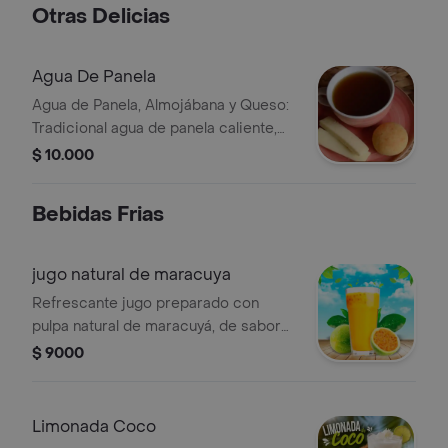
Otras Delicias
Agua De Panela
Agua de Panela, Almojábana y Queso:
Tradicional agua de panela caliente,
acompañada de una almojábana
$ 10.000
recién horneada y queso fresco.
Bebidas Frias
jugo natural de maracuya
Refrescante jugo preparado con
pulpa natural de maracuyá, de sabor
tropical y el equilibrio perfecto entre
$ 9000
dulce y ácido. Ideal para acompañar
cualquier comida o disfrutar en
cualquier momento
Limonada Coco