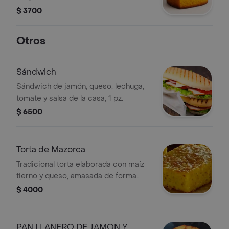
$ 3700
Otros
Sándwich
Sándwich de jamón, queso, lechuga,
tomate y salsa de la casa, 1 pz.
$ 6500
Torta de Mazorca
Tradicional torta elaborada con maíz
tierno y queso, amasada de forma
artesanal para lograr una textura
$ 4000
suave y un sabor auténticamente
casero. Ideal para disfrutar con una
taza de café.
PAN LLANERO DE JAMON Y