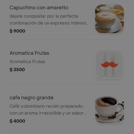
Capuchino con amaretto
dejate conquistar por la perfecta
combinación de un expresso intenso,
leche cremosa y el delicado toque de
$ 9000
amaretto.
Aromatica Frutas
Aromatica Frutas
$ 3500
cafe negro grande
Café colombiano recién preparado,
con un aroma irresistible y un sabor
suave que conquista desde el primer
$ 4000
sorbo. Perfecto para acompañar
cualquier momento del día