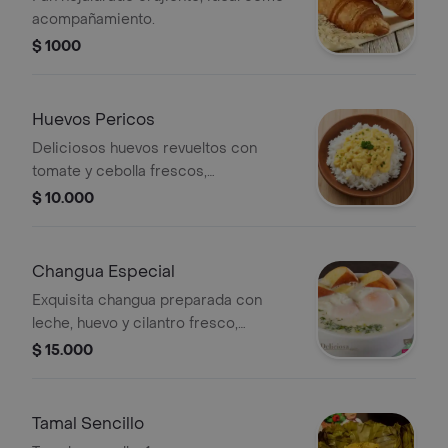
acompañamiento.
$ 1000
Huevos Pericos
Deliciosos huevos revueltos con
tomate y cebolla frescos,
acompañados de una porción de
$ 10.000
arroz blanco esponjoso. Un desayuno
tradicional colombiano, casero y lleno
de sabor
Changua Especial
Exquisita changua preparada con
leche, huevo y cilantro fresco,
acompañada de una deliciosa
$ 15.000
almojábana recién horneada y queso
fresco. Un desayuno colombiano
tradicional, perfecto para empezar el
Tamal Sencillo
día con todo el sabor de casa.