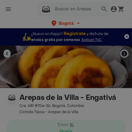
Bogotá
Regístrate
¿Nuevo en Rappi?
y disfruta de
envíos gratis por semanas
Aplican TyC
Arepas de la Villa - Engativá
Cra. 68f #70a-36, Bogotá, Colombia
Comida Típica - Arepas de la Villa
Envío
Gratis