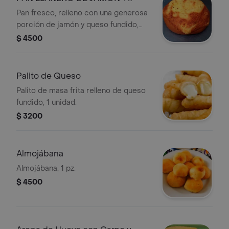
QUESO
Pan fresco, relleno con una generosa
porción de jamón y queso fundido,
preparado al momento para ofrecer
$ 4500
un sabor irresistible en cada bocado.
Una opción clásica, deliciosa y
perfecta para acompañar con tu
Palito de Queso
bebida favorita.
Palito de masa frita relleno de queso
fundido, 1 unidad.
$ 3200
Almojábana
Almojábana, 1 pz.
$ 4500