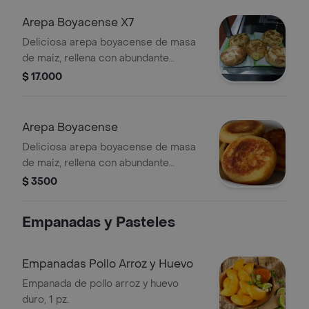
perfecto. Un clásico colombiano con
un sabor irresistible.
Arepa Boyacense X7
Deliciosa arepa boyacense de masa
de maiz, rellena con abundante
cuajada fresca y horneada hasta
$ 17.000
lograr una textura suave y un dorado
perfecto. Un clásico colombiano con
un sabor irresistible.
Arepa Boyacense
Deliciosa arepa boyacense de masa
de maiz, rellena con abundante
cuajada fresca y horneada hasta
$ 3500
lograr una textura suave y un dorado
perfecto. Un clásico colombiano con
Empanadas y Pasteles
un sabor irresistible.
Empanadas Pollo Arroz y Huevo
Empanada de pollo arroz y huevo
duro, 1 pz.