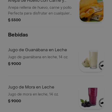
Arepa de Huevo con Carne y
Pollo
Arepa rellena de huevo, carne y pollo.
Perfecta para disfrutar en cualquier
momento del día.
$ 5500
Bebidas
Jugo de Guanábana en Leche
Jugo de guanábana en leche, 14 oz.
$ 9000
Jugo de Mora en Leche
Jugo de mora en leche, 14 oz.
$ 9000