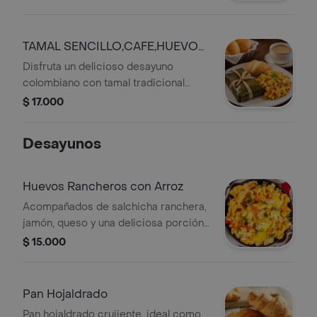
rancheros, pan fresco y una taza de
chocolate caliente, la combinación
perfecta para empezar el día
TAMAL SENCILLO,CAFE,HUEVOS
PERICOS Y PAN
Disfruta un delicioso desayuno
colombiano con tamal tradicional
envuelto en hoja de plátano y ,
$ 17.000
acompañado de huevos pericos, pan
fresco y un cremoso café con leche.
Desayunos
Un clásico lleno de sabor, ideal para
comenzar el día con energía y el
auténtico toque casero.
Huevos Rancheros con Arroz
Acompañados de salchicha ranchera,
jamón, queso y una deliciosa porción
de arroz, preparados al estilo casero.
$ 15.000
Un desayuno completo, abundante y
lleno de sabor
Pan Hojaldrado
Pan hojaldrado crujiente, ideal como