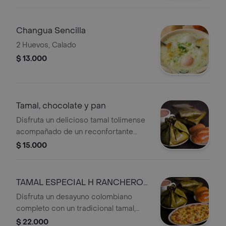
fría, una combinación perfecta de
tradición y sabor. El combo ideal para
consentirte en cualquier momento del
Changua Sencilla
día con un auténtico toque
2 Huevos, Calado
colombiano.
$ 13.000
Tamal, chocolate y pan
Disfruta un delicioso tamal tolimense
acompañado de un reconfortante
chocolate caliente y pan fresco.
$ 15.000
TAMAL ESPECIAL H RANCHEROS
CHOCOLATE,PAN
Disfruta un desayuno colombiano
completo con un tradicional tamal,
acompañando de deliciosos huevos
$ 22.000