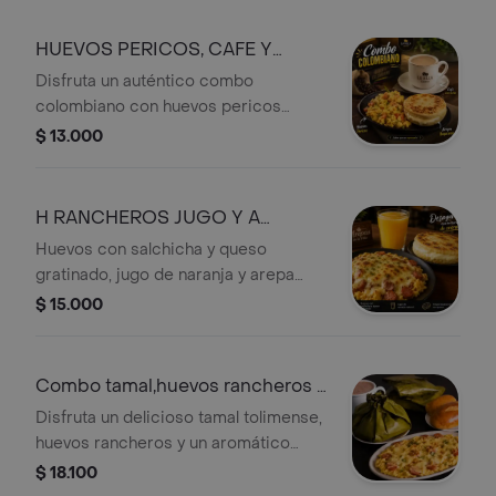
sabor colombiano. Un desayuno
clásico, sencillo y reconfortante, ideal
HUEVOS PERICOS, CAFE Y
para disfrutar en cualquier momento.
AREPA BOYACENSE
Disfruta un auténtico combo
colombiano con huevos pericos
recién preparados, arepa boyacense
$ 13.000
artesanal y un delicioso café con
leche. El desayuno perfecto para
comenzar el día con el sabor, la
H RANCHEROS JUGO Y A
tradición y el cariño de nuestra tierra.
BOYACENSE
Huevos con salchicha y queso
gratinado, jugo de naranja y arepa
boyacense Un desayuno completo
$ 15.000
con huevos y salchicha cubiertos de
queso gratinado, acompañado de una
deliciosa arepa boyacense y un
Combo tamal,huevos rancheros y
refrescante jugo de naranja natural.
cafe
Disfruta un delicioso tamal tolimense,
Ideal para empezar el día con todo el
huevos rancheros y un aromático
sabor colombiano.
café recién preparado. ¡El sabor
$ 18.100
casero que te llena de energía para