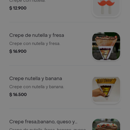
Crepe con nutella.
$ 12.900
Crepe de nutella y fresa
Crepe con nutella y fresa.
$ 16.900
Crepe nutella y banana
Crepe con nutella y banana.
$ 16.500
Crepe fresa,banano, queso y
chantilly