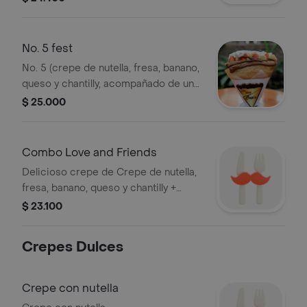
No. 5 fest
No. 5 (crepe de nutella, fresa, banano,
queso y chantilly, acompañado de un
helado sabor sujeto a disponibilidad y
$ 25.000
una botella de agua de 500ml
Combo Love and Friends
Delicioso crepe de Crepe de nutella,
fresa, banano, queso y chantilly +
botella de agua 600 ml
$ 23.100
Crepes Dulces
Crepe con nutella