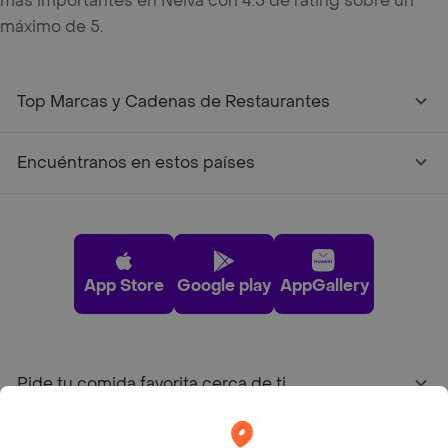
más importantes en Neiva con 4.5 de rating sobre un
máximo de 5.
Top Marcas y Cadenas de Restaurantes
Encuéntranos en estos países
App Store
Google play
AppGallery
Pide tu comida favorita cerca de ti
Categorías