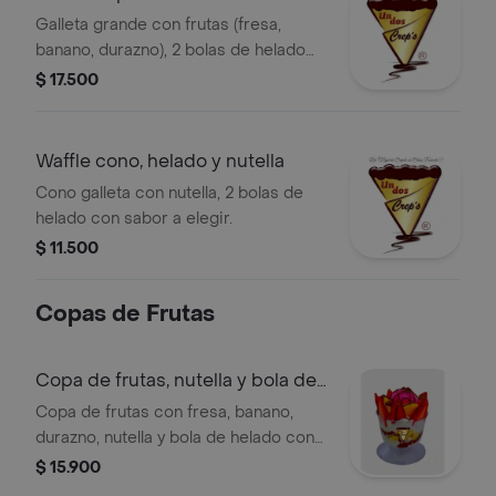
y frut
Galleta grande con frutas (fresa,
banano, durazno), 2 bolas de helado
de sabor a elegir y nutella.
$ 17.500
Waffle cono, helado y nutella
Cono galleta con nutella, 2 bolas de
helado con sabor a elegir.
$ 11.500
Copas de Frutas
Copa de frutas, nutella y bola de
helado
Copa de frutas con fresa, banano,
durazno, nutella y bola de helado con
sabor a elegir.
$ 15.900