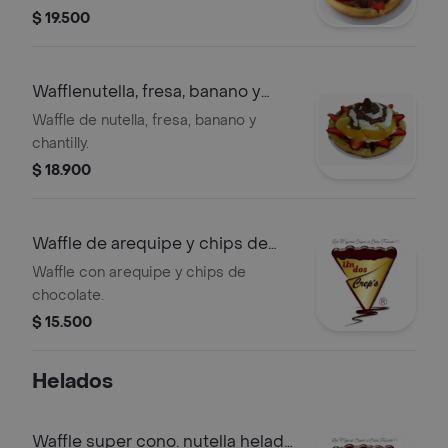
$ 19.500
Wafflenutella, fresa, banano y
chantilly
Waffle de nutella, fresa, banano y
chantilly.
$ 18.900
Waffle de arequipe y chips de
chocolate
Waffle con arequipe y chips de
chocolate.
$ 15.500
Helados
Waffle super cono. nutella helado