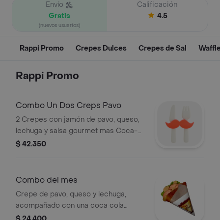
Envío
Calificación
Gratis
4.5
(nuevos usuarios)
Rappi Promo
Crepes Dulces
Crepes de Sal
Waffl
Rappi Promo
Combo Un Dos Creps Pavo
2 Crepes con jamón de pavo, queso,
lechuga y salsa gourmet mas Coca-
Cola de 500 ml
$ 42.350
Combo del mes
Crepe de pavo, queso y lechuga,
acompañado con una coca cola
original de 500ml.
$ 24.400