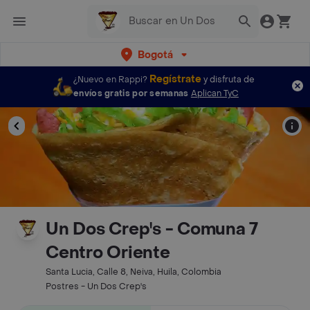
Bogotá
Regístrate
¿Nuevo en Rappi?
y disfruta de
envíos gratis por semanas
Aplican TyC
Un Dos Crep's - Comuna 7
Centro Oriente
Santa Lucia, Calle 8, Neiva, Huila, Colombia
Postres - Un Dos Crep's